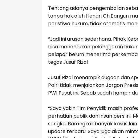
Tentang adanya pengembalian sebagi
tanpa hak oleh Hendri Ch.Bangun mau
peristiwa hukum, tidak otomatis me
“Jadi ini urusan sederhana. Pihak Ke
bisa menentukan pelanggaran hukumn
pelapor belum menerima perkembanga
tegas Jusuf Rizal
Jusuf Rizal menampik dugaan dan spe
Polri tidak menjalankan Jargon Presi
PWI Pusat ini. Sebab sudah hampir du
“Saya yakin Tim Penyidik masih profe
perhatian publik dan insan pers ini, 
sangka. Barangkali banyak kasus lain 
update terbaru. Saya juga akan minta