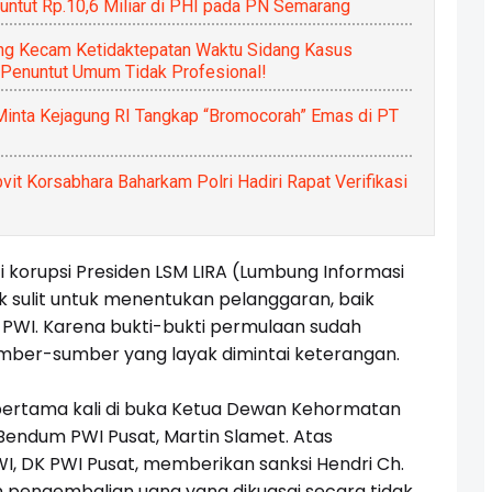
untut Rp.10,6 Miliar di PHI pada PN Semarang
ng Kecam Ketidaktepatan Waktu Sidang Kasus
a Penuntut Umum Tidak Profesional!
Minta Kejagung RI Tangkap “Bromocorah” Emas di PT
t Korsabhara Baharkam Polri Hadiri Rapat Verifikasi
 korupsi Presiden LSM LIRA (Lumbung Informasi
dak sulit untuk menentukan pelanggaran, baik
PWI. Karena bukti-bukti permulaan sudah
umber-sumber yang layak dimintai keterangan.
pertama kali di buka Ketua Dewan Kehormatan
Bendum PWI Pusat, Martin Slamet. Atas
I, DK PWI Pusat, memberikan sanksi Hendri Ch.
 pengembalian uang yang dikuasai secara tidak