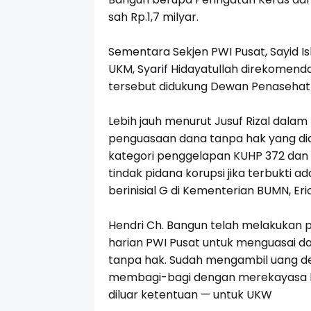
sah Rp.1,7 milyar.
Sementara Sekjen PWI Pusat, Sayid I
UKM, Syarif Hidayatullah direkomend
tersebut didukung Dewan Penasehat 
Lebih jauh menurut Jusuf Rizal dalam
penguasaan dana tanpa hak yang didu
kategori penggelapan KUHP 372 dan 
tindak pidana korupsi jika terbukti 
berinisial G di Kementerian BUMN, Eri
Hendri Ch. Bangun telah melakukan 
harian PWI Pusat untuk menguasai d
tanpa hak. Sudah mengambil uang de
membagi-bagi dengan merekayasa k
diluar ketentuan — untuk UKW