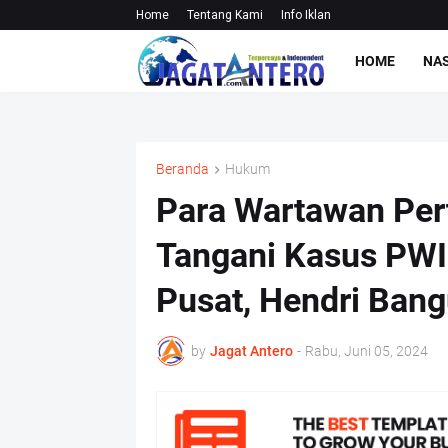
Home
Tentang Kami
Info Iklan
HOME
NA
Beranda
Hukum
Para Wartawan Pert
Tangani Kasus PWI
Pusat, Hendri Ban
by
Jagat Antero
-
Rabu, Juni 05, 2024