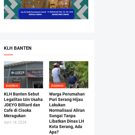
KLH BANTEN
DAERAH
DAERAH
KLH Banten Sebut
Warga Perumahan
Legalitas Izin Usaha
Puri Serang Hijau
JDEYO Billiard dan
Lakukan
Cafe di Cisoka
Normalisasi Aliran
Meragukan
Sungai Tanpa
Libatkan Dinas LH
April 18, 2026
Kota Serang, Ada
Apa?