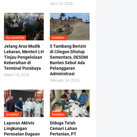
April 10, 2026
KLH BANTEN
DAERAH
Jelang Arus Mudik
5 Tambang Berizin
Lebaran, Menteri LH
di Cilegon Ditutup
Tinjau Pengelolaan
Sementara, DESDM
Kebersihan di
Banten Sebut Ada
Terminal Purabaya
Pelanggaran
Administrasi
March 15, 2026
February 24, 2026
DAERAH
DAERAH
Laporan Aktivis
Diduga Telah
Lingkungan
Cemari Lahan
Persoalan Dugaan
Pertanian, PT