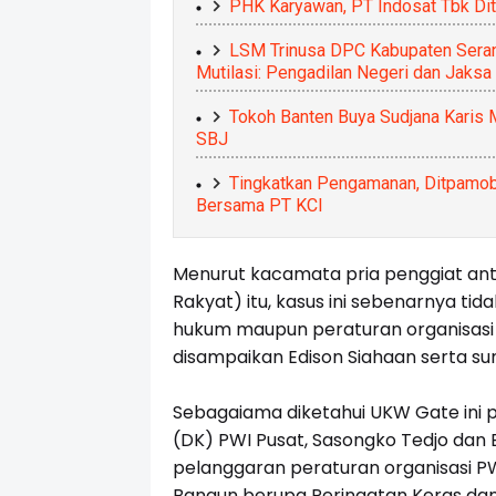
PHK Karyawan, PT Indosat Tbk Dit
LSM Trinusa DPC Kabupaten Sera
Mutilasi: Pengadilan Negeri dan Jaks
Tokoh Banten Buya Sudjana Karis 
SBJ
Tingkatkan Pengamanan, Ditpamobvi
Bersama PT KCI
Menurut kacamata pria penggiat anti
Rakyat) itu, kasus ini sebenarnya ti
hukum maupun peraturan organisasi 
disampaikan Edison Siahaan serta s
Sebagaiama diketahui UKW Gate ini 
(DK) PWI Pusat, Sasongko Tedjo dan 
pelanggaran peraturan organisasi PW
Bangun berupa Peringatan Keras dan