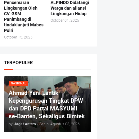
Pencemaran
ALPINDO Didatangi
Lingkungan Oleh
Warga dan aliansi
CV. GSM
Lingkungan Hidup
Panimbang di
October 01, 2025
tindaklanjuti Mabes
Polri
October 15, 2025
TERPOPULER
NASIONAL
Ahmad Yani Lantik
Kepengurusan Tingkat DPW
dan DPD Partai MASYUMI
se-Banten, Sekaligus Bimtek
by
Jagat Antero
-
Senin, Agustus 03, 2026