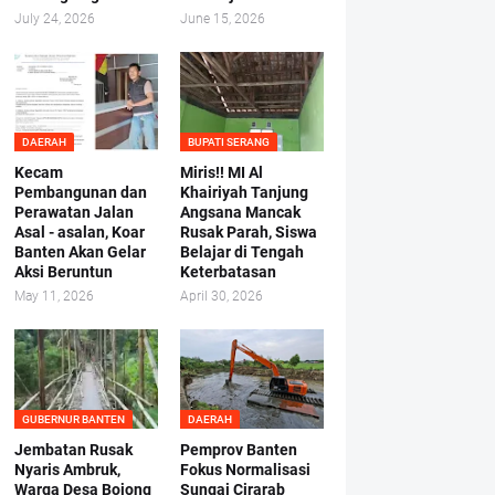
July 24, 2026
June 15, 2026
DAERAH
BUPATI SERANG
Kecam
Miris!! MI Al
Pembangunan dan
Khairiyah Tanjung
Perawatan Jalan
Angsana Mancak
Asal - asalan, Koar
Rusak Parah, Siswa
Banten Akan Gelar
Belajar di Tengah
Aksi Beruntun
Keterbatasan
May 11, 2026
April 30, 2026
GUBERNUR BANTEN
DAERAH
Jembatan Rusak
Pemprov Banten
Nyaris Ambruk,
Fokus Normalisasi
Warga Desa Bojong
Sungai Cirarab