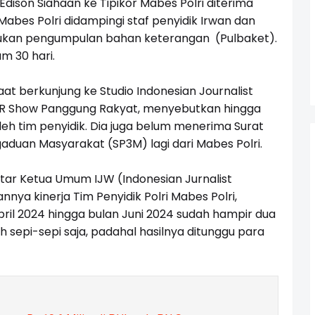
ison Siahaan ke Tipikor Mabes Polri diterima
a Mabes Polri didampingi staf penyidik Irwan dan
lakukan pengumpulan bahan keterangan (Pulbaket).
m 30 hari.
at berkunjung ke Studio Indonesian Journalist
 JR Show Panggung Rakyat, menyebutkan hingga
 oleh tim penyidik. Dia juga belum menerima Surat
uan Masyarakat (SP3M) lagi dari Mabes Polri.
ar Ketua Umum IJW (Indonesian Jurnalist
nnya kinerja Tim Penyidik Polri Mabes Polri,
pril 2024 hingga bulan Juni 2024 sudah hampir dua
 sepi-sepi saja, padahal hasilnya ditunggu para