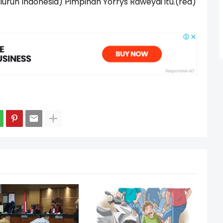
luruh Indonesia) Pimpinan Yorrys Raweyai itu.(red)