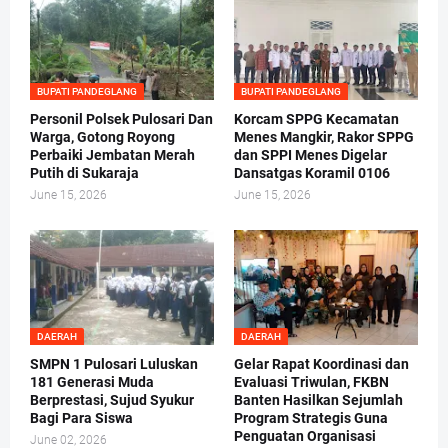
BUPATI PANDEGLANG
BUPATI PANDEGLANG
Personil Polsek Pulosari Dan
Korcam SPPG Kecamatan
Warga, Gotong Royong
Menes Mangkir, Rakor SPPG
Perbaiki Jembatan Merah
dan SPPI Menes Digelar
Putih di Sukaraja
Dansatgas Koramil 0106
June 15, 2026
June 15, 2026
DAERAH
DAERAH
SMPN 1 Pulosari Luluskan
Gelar Rapat Koordinasi dan
181 Generasi Muda
Evaluasi Triwulan, FKBN
Berprestasi, Sujud Syukur
Banten Hasilkan Sejumlah
Bagi Para Siswa
Program Strategis Guna
Penguatan Organisasi
June 02, 2026