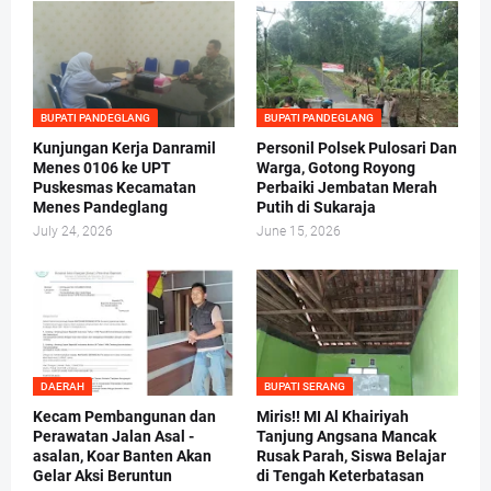
BUPATI PANDEGLANG
BUPATI PANDEGLANG
Kunjungan Kerja Danramil
Personil Polsek Pulosari Dan
Menes 0106 ke UPT
Warga, Gotong Royong
Puskesmas Kecamatan
Perbaiki Jembatan Merah
Menes Pandeglang
Putih di Sukaraja
July 24, 2026
June 15, 2026
DAERAH
BUPATI SERANG
Kecam Pembangunan dan
Miris!! MI Al Khairiyah
Perawatan Jalan Asal -
Tanjung Angsana Mancak
asalan, Koar Banten Akan
Rusak Parah, Siswa Belajar
Gelar Aksi Beruntun
di Tengah Keterbatasan