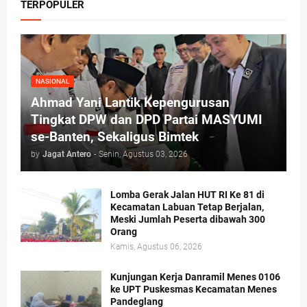
TERPOPULER
NASIONAL
Ahmad Yani Lantik Kepengurusan
Tingkat DPW dan DPD Partai MASYUMI
se-Banten, Sekaligus Bimtek
by
Jagat Antero
-
Senin, Agustus 03, 2026
Lomba Gerak Jalan HUT RI Ke 81 di
Kecamatan Labuan Tetap Berjalan,
Meski Jumlah Peserta dibawah 300
Orang
Kamis, Agustus 06, 2026
Kunjungan Kerja Danramil Menes 0106
ke UPT Puskesmas Kecamatan Menes
Pandeglang