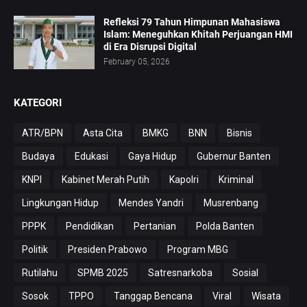
Refleksi 79 Tahun Himpunan Mahasiswa
Islam: Meneguhkan Khitah Perjuangan HMI
di Era Disrupsi Digital
February 05, 2026
KATEGORI
ATR/BPN
Asta Cita
BMKG
BNN
Bisnis
Budaya
Edukasi
Gaya Hidup
Gubernur Banten
KNPI
Kabinet Merah Putih
Kapolri
Kriminal
Lingkungan Hidup
Mendes Yandri
Musrenbang
PPPK
Pendidikan
Pertanian
Polda Banten
Politik
Presiden Prabowo
Program MBG
Rutilahu
SPMB 2025
Satresnarkoba
Sosial
Sosok
TPPO
Tanggap Bencana
Viral
Wisata