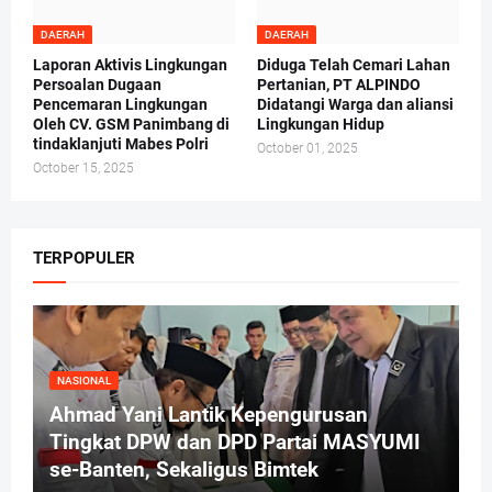
DAERAH
DAERAH
Laporan Aktivis Lingkungan
Diduga Telah Cemari Lahan
Persoalan Dugaan
Pertanian, PT ALPINDO
Pencemaran Lingkungan
Didatangi Warga dan aliansi
Oleh CV. GSM Panimbang di
Lingkungan Hidup
tindaklanjuti Mabes Polri
October 01, 2025
October 15, 2025
TERPOPULER
NASIONAL
Ahmad Yani Lantik Kepengurusan
Tingkat DPW dan DPD Partai MASYUMI
se-Banten, Sekaligus Bimtek