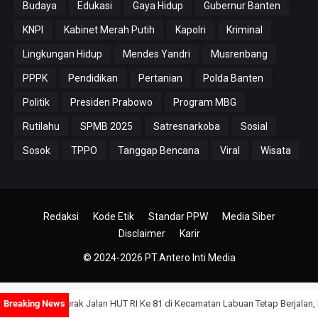
Budaya
Edukasi
Gaya Hidup
Gubernur Banten
KNPI
Kabinet Merah Putih
Kapolri
Kriminal
Lingkungan Hidup
Mendes Yandri
Musrenbang
PPPK
Pendidikan
Pertanian
Polda Banten
Politik
Presiden Prabowo
Program MBG
Rutilahu
SPMB 2025
Satresnarkoba
Sosial
Sosok
TPPO
Tanggap Bencana
Viral
Wisata
Redaksi
Kode Etik
Standar PPW
Media Siber
Disclaimer
Karir
© 2024-2026
PT.Antero Inti Media
ba Gerak Jalan HUT RI Ke 81 di Kecamatan Labuan Tetap Berjalan, Meski Jum