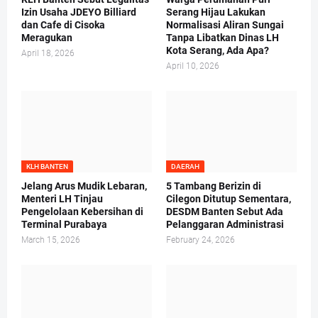
Izin Usaha JDEYO Billiard
Serang Hijau Lakukan
dan Cafe di Cisoka
Normalisasi Aliran Sungai
Meragukan
Tanpa Libatkan Dinas LH
Kota Serang, Ada Apa?
April 18, 2026
April 10, 2026
KLH BANTEN
DAERAH
Jelang Arus Mudik Lebaran,
5 Tambang Berizin di
Menteri LH Tinjau
Cilegon Ditutup Sementara,
Pengelolaan Kebersihan di
DESDM Banten Sebut Ada
Terminal Purabaya
Pelanggaran Administrasi
March 15, 2026
February 24, 2026