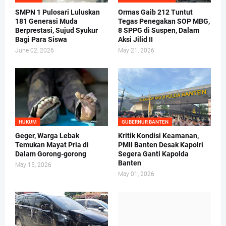
SMPN 1 Pulosari Luluskan
Ormas Gaib 212 Tuntut
181 Generasi Muda
Tegas Penegakan SOP MBG,
Berprestasi, Sujud Syukur
8 SPPG di Suspen, Dalam
Bagi Para Siswa
Aksi Jilid II
June 02, 2026
May 21, 2026
HUKUM
GUBERNUR BANTEN
Geger, Warga Lebak
Kritik Kondisi Keamanan,
Temukan Mayat Pria di
PMII Banten Desak Kapolri
Dalam Gorong-gorong
Segera Ganti Kapolda
Banten
May 15, 2026
May 01, 2026