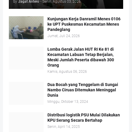
by
Jagat Antero
-
Senin, Agustus 03, 2026
Kunjungan Kerja Danramil Menes 0106
ke UPT Puskesmas Kecamatan Menes
Pandeglang
Jumat, Juli 24, 2026
Lomba Gerak Jalan HUT RI Ke 81 di
Kecamatan Labuan Tetap Berjalan,
Meski Jumlah Peserta dibawah 300
Orang
Kamis, Agustus 06, 2026
Dua Bocah yang Tenggelam di Sungai
Nambo Ciruas Ditemukan Meninggal
Dunia
Minggu, Oktober 13, 2024
Distribusi logistik PSU Mulai Dilakukan
KPU Serang Secara Bertahap
Senin, April 14, 2025