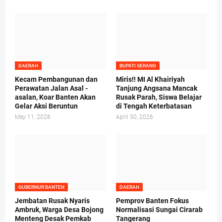
DAERAH
BUPATI SERANG
Kecam Pembangunan dan
Miris!! MI Al Khairiyah
Perawatan Jalan Asal -
Tanjung Angsana Mancak
asalan, Koar Banten Akan
Rusak Parah, Siswa Belajar
Gelar Aksi Beruntun
di Tengah Keterbatasan
May 11, 2026
April 30, 2026
GUBERNUR BANTEN
DAERAH
Jembatan Rusak Nyaris
Pemprov Banten Fokus
Ambruk, Warga Desa Bojong
Normalisasi Sungai Cirarab
Menteng Desak Pemkab
Tangerang