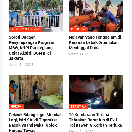
BUPATI PANDEGLANG
PERISTIWA
Soroti Dugaan
Nelayan yang Tenggelam di
Penyimpangan Program
Perairan Lebak Ditemukan
MBG, KNPI Pandeglang
Meninggal Dunia
Gelar Aksi di BGN RI di
March 11, 2026
Jakarta
March 14, 2026
HUKUM
PERISTIWA
Cekcok Bilang Ingin Menikah
10 Kendaraan Terlibat
Lagi, Istri Siri di Tigaraksa
Tabrakan Beruntun di Exit
Bacok Suami Pakai Golok
Tol Bawen, 8 Korban Terluka
Hingga Tewas
March 04, 2026