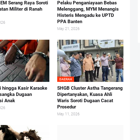
BEM Serang Raya Soroti
Pelaku Penganiayaan Bebas
atan Militer di Ranah
Melenggang, MYM Menangis
Histeris Mengadu ke UPTD
PPA Banten
026
May 21, 2026
DAERAH
i hingga Kasir Karaoke
SHGB Cluster Astha Tangerang
rsangka Dugaan
Dipertanyakan, Kuasa Ahli
usi Anak
Waris Soroti Dugaan Cacat
Prosedur
026
May 11, 2026