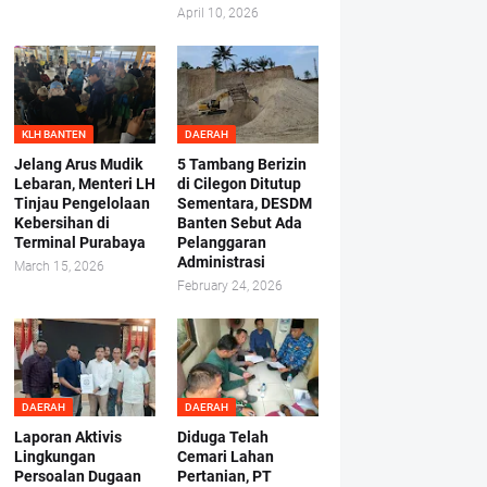
April 10, 2026
KLH BANTEN
DAERAH
Jelang Arus Mudik
5 Tambang Berizin
Lebaran, Menteri LH
di Cilegon Ditutup
Tinjau Pengelolaan
Sementara, DESDM
Kebersihan di
Banten Sebut Ada
Terminal Purabaya
Pelanggaran
Administrasi
March 15, 2026
February 24, 2026
DAERAH
DAERAH
Laporan Aktivis
Diduga Telah
Lingkungan
Cemari Lahan
Persoalan Dugaan
Pertanian, PT