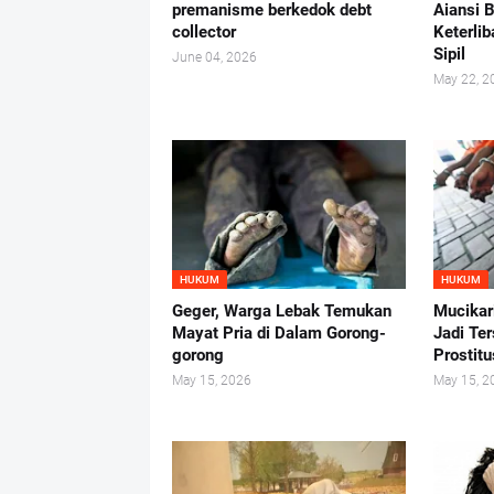
premanisme berkedok debt
Aiansi 
collector
Keterlib
Sipil
June 04, 2026
May 22, 2
HUKUM
HUKUM
Geger, Warga Lebak Temukan
Mucikar
Mayat Pria di Dalam Gorong-
Jadi Te
gorong
Prostit
May 15, 2026
May 15, 2