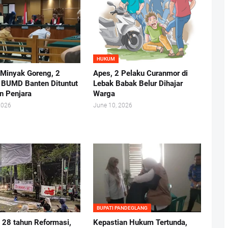
HUKUM
 Minyak Goreng, 2
Apes, 2 Pelaku Curanmor di
r BUMD Banten Dituntut
Lebak Babak Belur Dihajar
n Penjara
Warga
2026
June 10, 2026
BUPATI PANDEGLANG
i 28 tahun Reformasi,
Kepastian Hukum Tertunda,