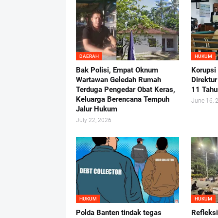
DAERAH
HUKUM
Bak Polisi, Empat Oknum
Korupsi
Wartawan Geledah Rumah
Direktu
Terduga Pengedar Obat Keras,
11 Tahu
Keluarga Berencana Tempuh
June 16, 
Jalur Hukum
July 22, 2026
HUKUM
HUKUM
Polda Banten tindak tegas
Refleks