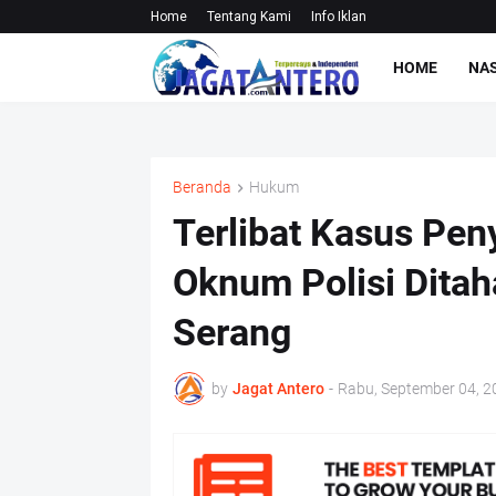
Home
Tentang Kami
Info Iklan
HOME
NA
Beranda
Hukum
Terlibat Kasus Pen
Oknum Polisi Ditah
Serang
by
Jagat Antero
-
Rabu, September 04, 2