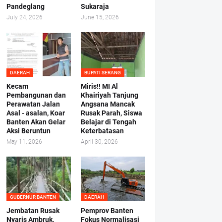
Pandeglang
Sukaraja
July 24, 2026
June 15, 2026
DAERAH
BUPATI SERANG
Kecam
Miris!! MI Al
Pembangunan dan
Khairiyah Tanjung
Perawatan Jalan
Angsana Mancak
Asal - asalan, Koar
Rusak Parah, Siswa
Banten Akan Gelar
Belajar di Tengah
Aksi Beruntun
Keterbatasan
May 11, 2026
April 30, 2026
GUBERNUR BANTEN
DAERAH
Jembatan Rusak
Pemprov Banten
Nyaris Ambruk,
Fokus Normalisasi