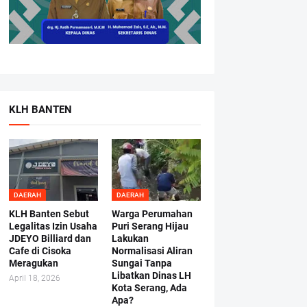
KLH BANTEN
DAERAH
DAERAH
KLH Banten Sebut
Warga Perumahan
Legalitas Izin Usaha
Puri Serang Hijau
JDEYO Billiard dan
Lakukan
Cafe di Cisoka
Normalisasi Aliran
Meragukan
Sungai Tanpa
Libatkan Dinas LH
April 18, 2026
Kota Serang, Ada
Apa?