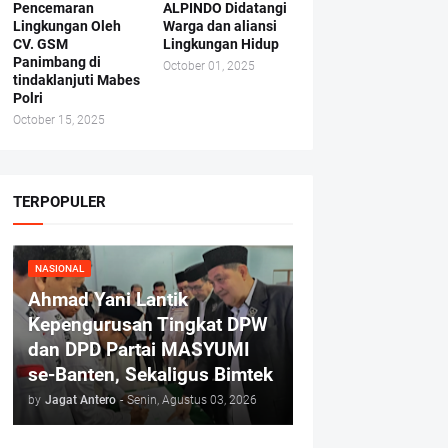
Pencemaran
ALPINDO Didatangi
Lingkungan Oleh
Warga dan aliansi
CV. GSM
Lingkungan Hidup
Panimbang di
October 01, 2025
tindaklanjuti Mabes
Polri
October 15, 2025
TERPOPULER
NASIONAL
Ahmad Yani Lantik
Kepengurusan Tingkat DPW
dan DPD Partai MASYUMI
se-Banten, Sekaligus Bimtek
by
Jagat Antero
-
Senin, Agustus 03, 2026