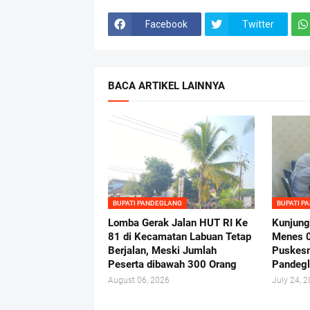
Facebook
Twitter
BACA ARTIKEL LAINNYA
BUPATI PANDEGLANG
BUPATI P
Lomba Gerak Jalan HUT RI Ke
Kunjung
81 di Kecamatan Labuan Tetap
Menes 
Berjalan, Meski Jumlah
Puskes
Peserta dibawah 300 Orang
Pandeg
August 06, 2026
July 24, 