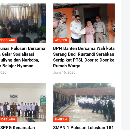
ANDEGLANG
ATR/BPN
nas Pulosari Bersama
BPN Banten Bersama Wali kota
 Gelar Sosialisasi
Serang Budi Rustandi Serahkan
ullyng dan Narkoba,
Sertipikat PTSL Door to Door ke
n Belajar Nyaman
Rumah Warga
2026
June 16, 2026
ANDEGLANG
DAERAH
 SPPG Kecamatan
SMPN 1 Pulosari Luluskan 181