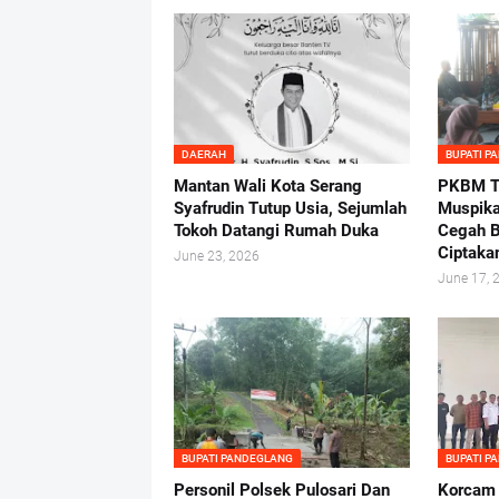
DAERAH
BUPATI P
Mantan Wali Kota Serang
PKBM Tu
Syafrudin Tutup Usia, Sejumlah
Muspika
Tokoh Datangi Rumah Duka
Cegah B
Ciptaka
June 23, 2026
June 17, 
BUPATI PANDEGLANG
BUPATI P
Personil Polsek Pulosari Dan
Korcam