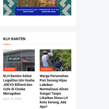
KLH BANTEN
DAERAH
DAERAH
KLH Banten Sebut
Warga Perumahan
Legalitas Izin Usaha
Puri Serang Hijau
JDEYO Billiard dan
Lakukan
Cafe di Cisoka
Normalisasi Aliran
Meragukan
Sungai Tanpa
Libatkan Dinas LH
April 18, 2026
Kota Serang, Ada
Apa?