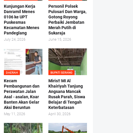
Kunjungan Kerja
Personil Polsek
Danramil Menes
Pulosari Dan Warga,
0106 ke UPT
Gotong Royong
Puskesmas
Perbaiki Jembatan
Kecamatan Menes
Merah Putih di
Pandeglang
Sukaraja
July 24, 2026
June 15, 2026
DAERAH
BUPATI SERANG
Kecam
Miris!! MI Al
Pembangunan dan
Khairiyah Tanjung
Perawatan Jalan
Angsana Mancak
Asal - asalan, Koar
Rusak Parah, Siswa
Banten Akan Gelar
Belajar di Tengah
Aksi Beruntun
Keterbatasan
May 11, 2026
April 30, 2026