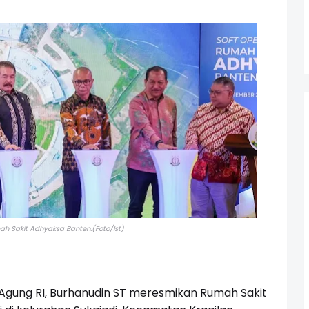
h Sakit Adhyaksa Banten.(Foto/Ist)
gung RI, Burhanudin ST meresmikan Rumah Sakit