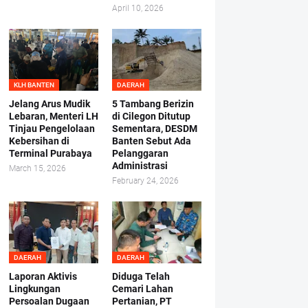
April 10, 2026
KLH BANTEN
DAERAH
Jelang Arus Mudik
5 Tambang Berizin
Lebaran, Menteri LH
di Cilegon Ditutup
Tinjau Pengelolaan
Sementara, DESDM
Kebersihan di
Banten Sebut Ada
Terminal Purabaya
Pelanggaran
Administrasi
March 15, 2026
February 24, 2026
DAERAH
DAERAH
Laporan Aktivis
Diduga Telah
Lingkungan
Cemari Lahan
Persoalan Dugaan
Pertanian, PT