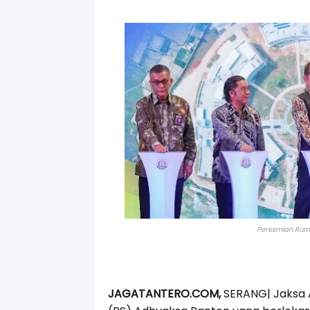
Peresmian Ruma
JAGATANTERO.COM,
SERANG| Jaksa A