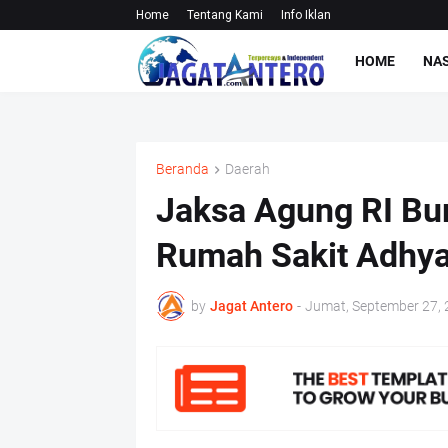
Home
Tentang Kami
Info Iklan
HOME
NA
Beranda
Daerah
Jaksa Agung RI Bu
Rumah Sakit Adhya
by
Jagat Antero
-
Jumat, September 27,