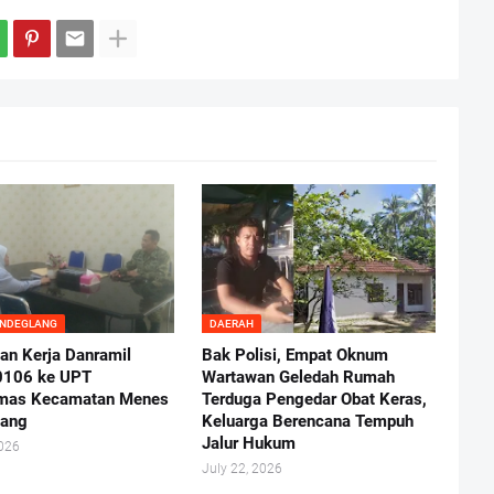
ANDEGLANG
DAERAH
an Kerja Danramil
Bak Polisi, Empat Oknum
0106 ke UPT
Wartawan Geledah Rumah
mas Kecamatan Menes
Terduga Pengedar Obat Keras,
lang
Keluarga Berencana Tempuh
Jalur Hukum
2026
July 22, 2026