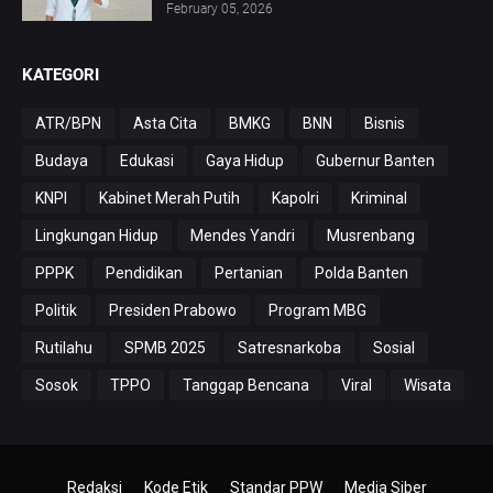
February 05, 2026
KATEGORI
ATR/BPN
Asta Cita
BMKG
BNN
Bisnis
Budaya
Edukasi
Gaya Hidup
Gubernur Banten
KNPI
Kabinet Merah Putih
Kapolri
Kriminal
Lingkungan Hidup
Mendes Yandri
Musrenbang
PPPK
Pendidikan
Pertanian
Polda Banten
Politik
Presiden Prabowo
Program MBG
Rutilahu
SPMB 2025
Satresnarkoba
Sosial
Sosok
TPPO
Tanggap Bencana
Viral
Wisata
Redaksi
Kode Etik
Standar PPW
Media Siber