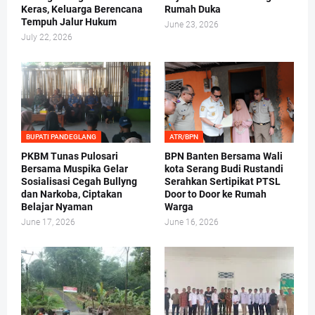
Keras, Keluarga Berencana
Rumah Duka
Tempuh Jalur Hukum
June 23, 2026
July 22, 2026
BUPATI PANDEGLANG
ATR/BPN
PKBM Tunas Pulosari
BPN Banten Bersama Wali
Bersama Muspika Gelar
kota Serang Budi Rustandi
Sosialisasi Cegah Bullyng
Serahkan Sertipikat PTSL
dan Narkoba, Ciptakan
Door to Door ke Rumah
Belajar Nyaman
Warga
June 17, 2026
June 16, 2026