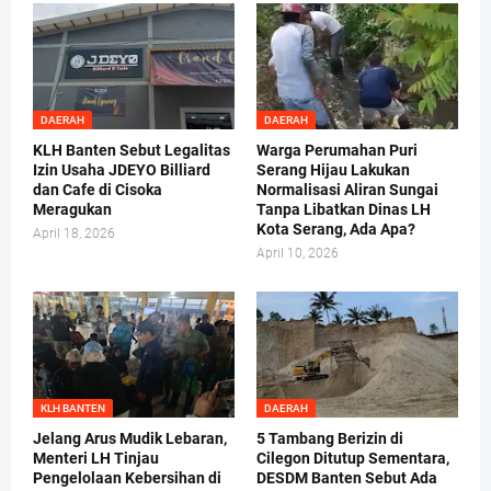
DAERAH
DAERAH
KLH Banten Sebut Legalitas
Warga Perumahan Puri
Izin Usaha JDEYO Billiard
Serang Hijau Lakukan
dan Cafe di Cisoka
Normalisasi Aliran Sungai
Meragukan
Tanpa Libatkan Dinas LH
Kota Serang, Ada Apa?
April 18, 2026
April 10, 2026
KLH BANTEN
DAERAH
Jelang Arus Mudik Lebaran,
5 Tambang Berizin di
Menteri LH Tinjau
Cilegon Ditutup Sementara,
Pengelolaan Kebersihan di
DESDM Banten Sebut Ada