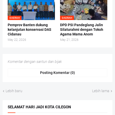
DAERAH
DAERAH
Pemprov Banten dukung
DPD PSI Pandeglang Jalin
kelanjutan konservasi DAS
Silaturahmi dengan Tokoh
Cidanau
Agama Mama Anom
May 22, 2026
May 21, 2026
Komentar dengan santun dan bijak
Posting Komentar (0)
Lebih baru
Lebih lama
SELAMAT HARI JADI KOTA CILEGON