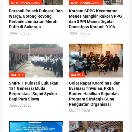
BUPATI PANDEGLANG
BUPATI PANDEGLANG
Personil Polsek Pulosari Dan
Korcam SPPG Kecamatan
Warga, Gotong Royong
Menes Mangkir, Rakor SPPG
Perbaiki Jembatan Merah
dan SPPI Menes Digelar
Putih di Sukaraja
Dansatgas Koramil 0106
June 15, 2026
June 15, 2026
DAERAH
DAERAH
SMPN 1 Pulosari Luluskan
Gelar Rapat Koordinasi dan
181 Generasi Muda
Evaluasi Triwulan, FKBN
Berprestasi, Sujud Syukur
Banten Hasilkan Sejumlah
Bagi Para Siswa
Program Strategis Guna
Penguatan Organisasi
June 02, 2026
May 24, 2026