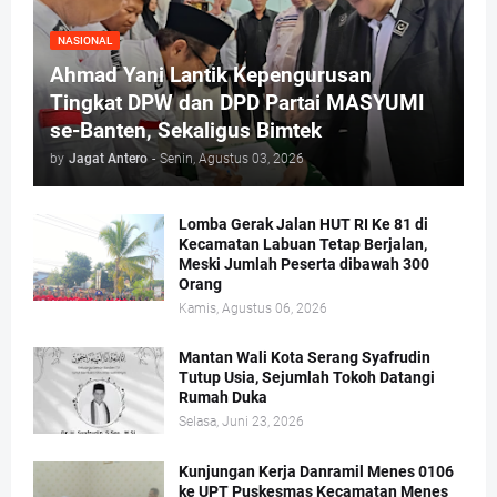
NASIONAL
Ahmad Yani Lantik Kepengurusan
Tingkat DPW dan DPD Partai MASYUMI
se-Banten, Sekaligus Bimtek
by
Jagat Antero
-
Senin, Agustus 03, 2026
Lomba Gerak Jalan HUT RI Ke 81 di
Kecamatan Labuan Tetap Berjalan,
Meski Jumlah Peserta dibawah 300
Orang
Kamis, Agustus 06, 2026
Mantan Wali Kota Serang Syafrudin
Tutup Usia, Sejumlah Tokoh Datangi
Rumah Duka
Selasa, Juni 23, 2026
Kunjungan Kerja Danramil Menes 0106
ke UPT Puskesmas Kecamatan Menes