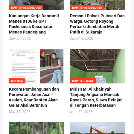
BUPATI PANDEGLANG
BUPATI PANDEGLANG
Kunjungan Kerja Danramil
Personil Polsek Pulosari Dan
Menes 0106 ke UPT
Warga, Gotong Royong
Puskesmas Kecamatan
Perbaiki Jembatan Merah
Menes Pandeglang
Putih di Sukaraja
July 24, 2026
June 15, 2026
DAERAH
BUPATI SERANG
Kecam Pembangunan dan
Miris!! MI Al Khairiyah
Perawatan Jalan Asal -
Tanjung Angsana Mancak
asalan, Koar Banten Akan
Rusak Parah, Siswa Belajar
Gelar Aksi Beruntun
di Tengah Keterbatasan
May 11, 2026
April 30, 2026