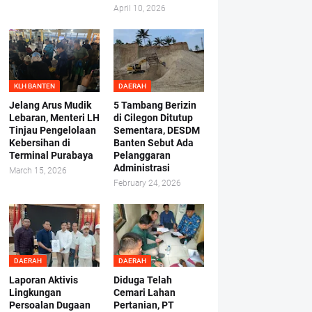
April 10, 2026
KLH BANTEN
DAERAH
Jelang Arus Mudik
5 Tambang Berizin
Lebaran, Menteri LH
di Cilegon Ditutup
Tinjau Pengelolaan
Sementara, DESDM
Kebersihan di
Banten Sebut Ada
Terminal Purabaya
Pelanggaran
Administrasi
March 15, 2026
February 24, 2026
DAERAH
DAERAH
Laporan Aktivis
Diduga Telah
Lingkungan
Cemari Lahan
Persoalan Dugaan
Pertanian, PT