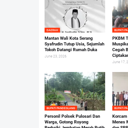
DAERAH
BUPATI P
Mantan Wali Kota Serang
PKBM Tu
Syafrudin Tutup Usia, Sejumlah
Muspika
Tokoh Datangi Rumah Duka
Cegah B
Ciptaka
June 23, 2026
June 17, 
BUPATI PANDEGLANG
BUPATI P
Personil Polsek Pulosari Dan
Korcam
Warga, Gotong Royong
Menes M
Perbaiki Jembatan Merah Putih
dan SPP