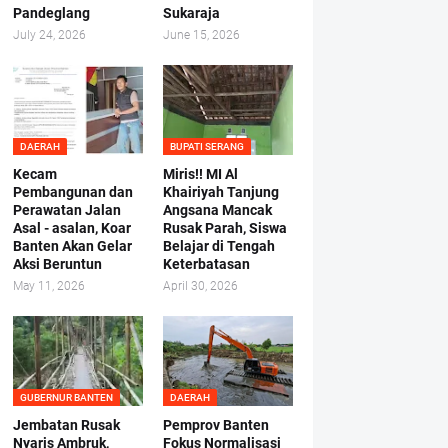
Pandeglang
Sukaraja
July 24, 2026
June 15, 2026
DAERAH
BUPATI SERANG
Kecam
Miris!! MI Al
Pembangunan dan
Khairiyah Tanjung
Perawatan Jalan
Angsana Mancak
Asal - asalan, Koar
Rusak Parah, Siswa
Banten Akan Gelar
Belajar di Tengah
Aksi Beruntun
Keterbatasan
May 11, 2026
April 30, 2026
GUBERNUR BANTEN
DAERAH
Jembatan Rusak
Pemprov Banten
Nyaris Ambruk,
Fokus Normalisasi