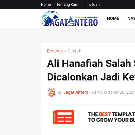
Home
Tentang Kami
Info Iklan
HOME
NA
Beranda
Daerah
Ali Hanafiah Salah
Dicalonkan Jadi 
by
Jagat Antero
-
Senin, Oktober 28, 202