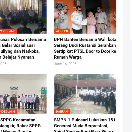
ANDEGLANG
ATR/BPN
nas Pulosari Bersama
BPN Banten Bersama Wali kota
 Gelar Sosialisasi
Serang Budi Rustandi Serahkan
ullyng dan Narkoba,
Sertipikat PTSL Door to Door ke
n Belajar Nyaman
Rumah Warga
2026
June 16, 2026
ANDEGLANG
DAERAH
 SPPG Kecamatan
SMPN 1 Pulosari Luluskan 181
angkir, Rakor SPPG
Generasi Muda Berprestasi,
I Menes Digelar
Sujud Syukur Bagi Para Siswa