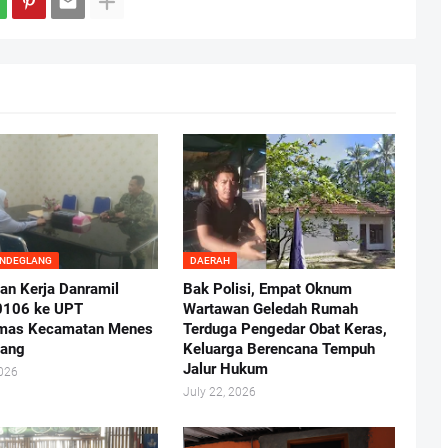
ANDEGLANG
DAERAH
an Kerja Danramil
Bak Polisi, Empat Oknum
0106 ke UPT
Wartawan Geledah Rumah
mas Kecamatan Menes
Terduga Pengedar Obat Keras,
lang
Keluarga Berencana Tempuh
Jalur Hukum
2026
July 22, 2026