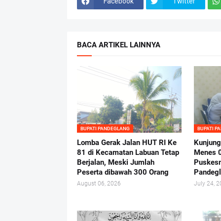
Facebook
Twitter
BACA ARTIKEL LAINNYA
BUPATI PANDEGLANG
BUPATI P
Lomba Gerak Jalan HUT RI Ke
Kunjung
81 di Kecamatan Labuan Tetap
Menes 
Berjalan, Meski Jumlah
Puskes
Peserta dibawah 300 Orang
Pandeg
August 06, 2026
July 24, 