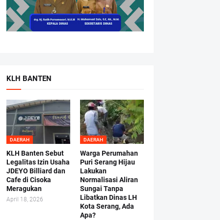
KLH BANTEN
DAERAH
DAERAH
KLH Banten Sebut
Warga Perumahan
Legalitas Izin Usaha
Puri Serang Hijau
JDEYO Billiard dan
Lakukan
Cafe di Cisoka
Normalisasi Aliran
Meragukan
Sungai Tanpa
Libatkan Dinas LH
April 18, 2026
Kota Serang, Ada
Apa?