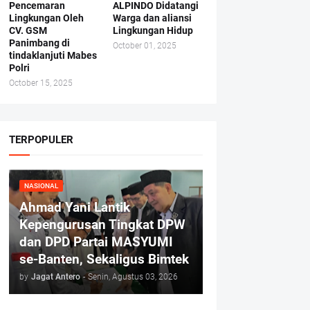
Pencemaran
ALPINDO Didatangi
Lingkungan Oleh
Warga dan aliansi
CV. GSM
Lingkungan Hidup
Panimbang di
October 01, 2025
tindaklanjuti Mabes
Polri
October 15, 2025
TERPOPULER
NASIONAL
Ahmad Yani Lantik
Kepengurusan Tingkat DPW
dan DPD Partai MASYUMI
se-Banten, Sekaligus Bimtek
by
Jagat Antero
-
Senin, Agustus 03, 2026