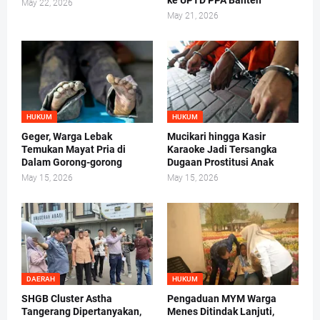
ke UPTD PPA Banten
May 22, 2026
May 21, 2026
HUKUM
HUKUM
Geger, Warga Lebak
Mucikari hingga Kasir
Temukan Mayat Pria di
Karaoke Jadi Tersangka
Dalam Gorong-gorong
Dugaan Prostitusi Anak
May 15, 2026
May 15, 2026
DAERAH
HUKUM
SHGB Cluster Astha
Pengaduan MYM Warga
Tangerang Dipertanyakan,
Menes Ditindak Lanjuti,