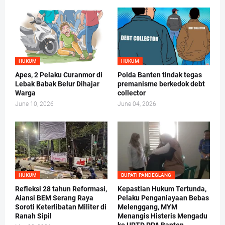
HUKUM
HUKUM
Apes, 2 Pelaku Curanmor di
Polda Banten tindak tegas
Lebak Babak Belur Dihajar
premanisme berkedok debt
Warga
collector
June 10, 2026
June 04, 2026
HUKUM
BUPATI PANDEGLANG
Refleksi 28 tahun Reformasi,
Kepastian Hukum Tertunda,
Aiansi BEM Serang Raya
Pelaku Penganiayaan Bebas
Soroti Keterlibatan Militer di
Melenggang, MYM
Ranah Sipil
Menangis Histeris Mengadu