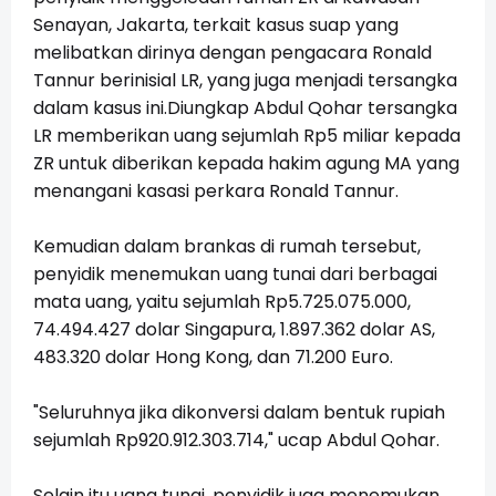
Senayan, Jakarta, terkait kasus suap yang
melibatkan dirinya dengan pengacara Ronald
Tannur berinisial LR, yang juga menjadi tersangka
dalam kasus ini.Diungkap Abdul Qohar tersangka
LR memberikan uang sejumlah Rp5 miliar kepada
ZR untuk diberikan kepada hakim agung MA yang
menangani kasasi perkara Ronald Tannur.
Kemudian dalam brankas di rumah tersebut,
penyidik menemukan uang tunai dari berbagai
mata uang, yaitu sejumlah Rp5.
725.075.000
,
74.494.427
dolar Singapura,
1.897.362
dolar AS,
483.320 dolar Hong Kong, dan 71.200 Euro.
"Seluruhnya jika dikonversi dalam bentuk rupiah
sejumlah Rp9
20.912.303.714
," ucap Abdul Qohar.
Selain itu uang tunai, penyidik juga menemukan