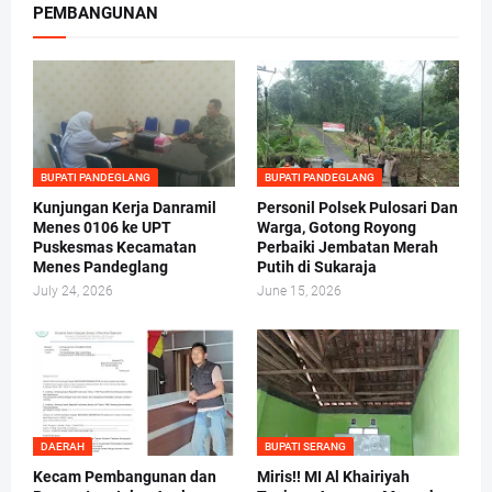
PEMBANGUNAN
BUPATI PANDEGLANG
BUPATI PANDEGLANG
Kunjungan Kerja Danramil
Personil Polsek Pulosari Dan
Menes 0106 ke UPT
Warga, Gotong Royong
Puskesmas Kecamatan
Perbaiki Jembatan Merah
Menes Pandeglang
Putih di Sukaraja
July 24, 2026
June 15, 2026
DAERAH
BUPATI SERANG
Kecam Pembangunan dan
Miris!! MI Al Khairiyah