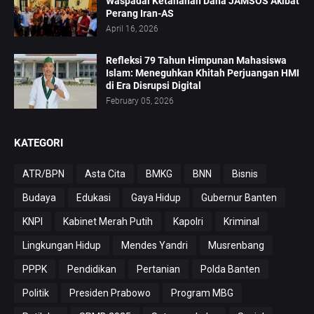
Waspadai Ketahanan Dana JAMSOS Akibat
Perang Iran-AS
April 16, 2026
Refleksi 79 Tahun Himpunan Mahasiswa
Islam: Meneguhkan Khitah Perjuangan HMI
di Era Disrupsi Digital
February 05, 2026
KATEGORI
ATR/BPN
Asta Cita
BMKG
BNN
Bisnis
Budaya
Edukasi
Gaya Hidup
Gubernur Banten
KNPI
Kabinet Merah Putih
Kapolri
Kriminal
Lingkungan Hidup
Mendes Yandri
Musrenbang
PPPK
Pendidikan
Pertanian
Polda Banten
Politik
Presiden Prabowo
Program MBG