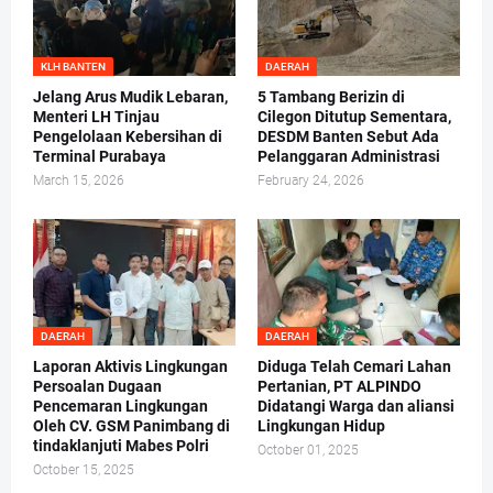
KLH BANTEN
DAERAH
Jelang Arus Mudik Lebaran,
5 Tambang Berizin di
Menteri LH Tinjau
Cilegon Ditutup Sementara,
Pengelolaan Kebersihan di
DESDM Banten Sebut Ada
Terminal Purabaya
Pelanggaran Administrasi
March 15, 2026
February 24, 2026
DAERAH
DAERAH
Laporan Aktivis Lingkungan
Diduga Telah Cemari Lahan
Persoalan Dugaan
Pertanian, PT ALPINDO
Pencemaran Lingkungan
Didatangi Warga dan aliansi
Oleh CV. GSM Panimbang di
Lingkungan Hidup
tindaklanjuti Mabes Polri
October 01, 2025
October 15, 2025