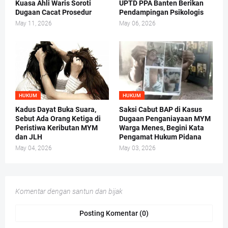
Kuasa Ahli Waris Soroti
UPTD PPA Banten Berikan
Dugaan Cacat Prosedur
Pendampingan Psikologis
May 11, 2026
May 06, 2026
HUKUM
HUKUM
Kadus Dayat Buka Suara,
Saksi Cabut BAP di Kasus
Sebut Ada Orang Ketiga di
Dugaan Penganiayaan MYM
Peristiwa Keributan MYM
Warga Menes, Begini Kata
dan JLH
Pengamat Hukum Pidana
May 04, 2026
May 03, 2026
Komentar dengan santun dan bijak
Posting Komentar (0)