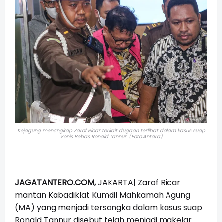
Kejagung menangkap Zarof Ricar terkait dugaan terlibat dalam kasus suap
Vonis Bebas Ronald Tannur. (Foto:Antara)
JAGATANTERO.COM,
JAKARTA|
Zarof Ricar
mantan Kabadiklat Kumdil Mahkamah Agung
(MA) yang menjadi tersangka dalam kasus suap
Ronald Tannur disebut telah menjadi makelar