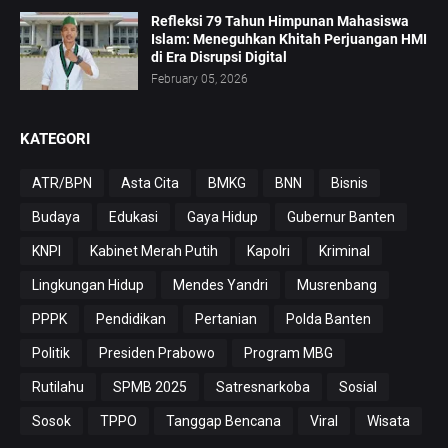
Refleksi 79 Tahun Himpunan Mahasiswa
Islam: Meneguhkan Khitah Perjuangan HMI
di Era Disrupsi Digital
February 05, 2026
KATEGORI
ATR/BPN
Asta Cita
BMKG
BNN
Bisnis
Budaya
Edukasi
Gaya Hidup
Gubernur Banten
KNPI
Kabinet Merah Putih
Kapolri
Kriminal
Lingkungan Hidup
Mendes Yandri
Musrenbang
PPPK
Pendidikan
Pertanian
Polda Banten
Politik
Presiden Prabowo
Program MBG
Rutilahu
SPMB 2025
Satresnarkoba
Sosial
Sosok
TPPO
Tanggap Bencana
Viral
Wisata