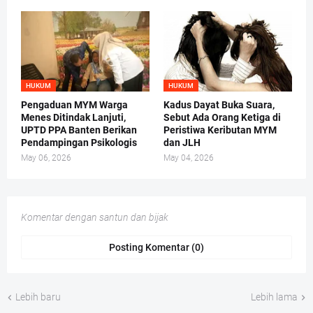
HUKUM
HUKUM
Pengaduan MYM Warga
Kadus Dayat Buka Suara,
Menes Ditindak Lanjuti,
Sebut Ada Orang Ketiga di
UPTD PPA Banten Berikan
Peristiwa Keributan MYM
Pendampingan Psikologis
dan JLH
May 06, 2026
May 04, 2026
Komentar dengan santun dan bijak
Posting Komentar (0)
Lebih baru
Lebih lama