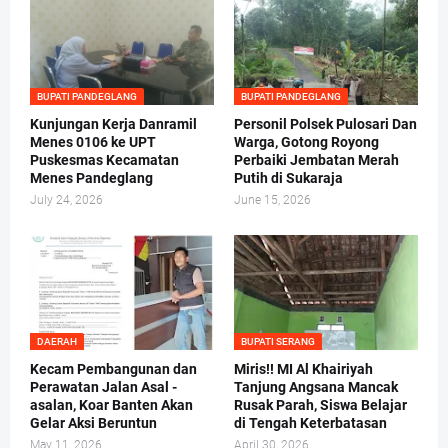
BUPATI PANDEGLANG
BUPATI PANDEGLANG
Kunjungan Kerja Danramil
Personil Polsek Pulosari Dan
Menes 0106 ke UPT
Warga, Gotong Royong
Puskesmas Kecamatan
Perbaiki Jembatan Merah
Menes Pandeglang
Putih di Sukaraja
July 24, 2026
June 15, 2026
DAERAH
BUPATI SERANG
Kecam Pembangunan dan
Miris!! MI Al Khairiyah
Perawatan Jalan Asal -
Tanjung Angsana Mancak
asalan, Koar Banten Akan
Rusak Parah, Siswa Belajar
Gelar Aksi Beruntun
di Tengah Keterbatasan
May 11, 2026
April 30, 2026