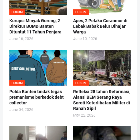
HUKUM
HUKUM
Korupsi Minyak Goreng, 2
Apes, 2 Pelaku Curanmor di
Direktur BUMD Banten
Lebak Babak Belur Dihajar
Dituntut 11 Tahun Penjara
Warga
June 16, 2026
June 10, 2026
HUKUM
HUKUM
Polda Banten tindak tegas
Refleksi 28 tahun Reformasi,
premanisme berkedok debt
Aiansi BEM Serang Raya
collector
Soroti Keterlibatan Militer di
Ranah Sipil
June 04, 2026
May 22, 2026