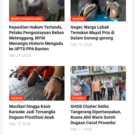
BUPATI PANDEGLANG
HUKUM
Kepastian Hukum Tertunda,
Geger, Warga Lebak
Pelaku Penganiayaan Bebas
Temukan Mayat Pria di
Melenggang, MYM
Dalam Gorong-gorong
Menangis Histeris Mengadu
May 15, 2026
ke UPTD PPA Banten
May 21, 2026
HUKUM
DAERAH
Mucikari hingga Kasir
SHGB Cluster Astha
Karaoke Jadi Tersangka
Tangerang Dipertanyakan,
Dugaan Prostitusi Anak
Kuasa Ahli Waris Soroti
Dugaan Cacat Prosedur
May 15, 2026
May 11, 2026