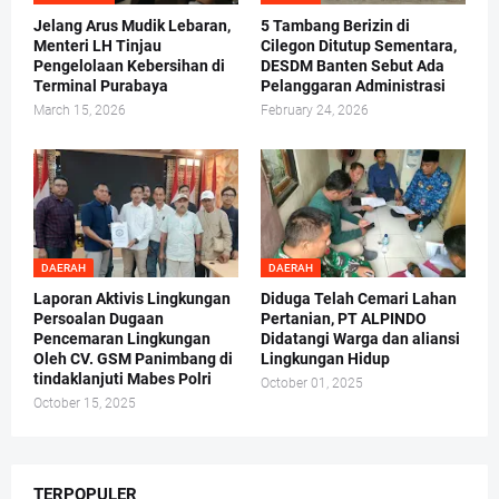
Jelang Arus Mudik Lebaran,
5 Tambang Berizin di
Menteri LH Tinjau
Cilegon Ditutup Sementara,
Pengelolaan Kebersihan di
DESDM Banten Sebut Ada
Terminal Purabaya
Pelanggaran Administrasi
March 15, 2026
February 24, 2026
DAERAH
DAERAH
Laporan Aktivis Lingkungan
Diduga Telah Cemari Lahan
Persoalan Dugaan
Pertanian, PT ALPINDO
Pencemaran Lingkungan
Didatangi Warga dan aliansi
Oleh CV. GSM Panimbang di
Lingkungan Hidup
tindaklanjuti Mabes Polri
October 01, 2025
October 15, 2025
TERPOPULER