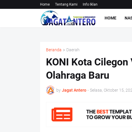
Home
Tentang Kami
Info Iklan
HOME
NA
Beranda
Daerah
KONI Kota Cilegon 
Olahraga Baru
by
Jagat Antero
-
Selasa, Oktober 15, 20