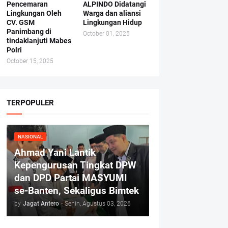
Pencemaran
ALPINDO Didatangi
Lingkungan Oleh
Warga dan aliansi
CV. GSM
Lingkungan Hidup
Panimbang di
October 01, 2025
tindaklanjuti Mabes
Polri
October 15, 2025
TERPOPULER
NASIONAL
Ahmad Yani Lantik
Kepengurusan Tingkat DPW
dan DPD Partai MASYUMI
se-Banten, Sekaligus Bimtek
by
Jagat Antero
-
Senin, Agustus 03, 2026