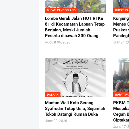
BUPATI PANDEGLANG
BUPATI P
Lomba Gerak Jalan HUT RI Ke
Kunjung
81 di Kecamatan Labuan Tetap
Menes 
Berjalan, Meski Jumlah
Puskes
Peserta dibawah 300 Orang
Pandeg
August 06, 2026
July 24, 
DAERAH
BUPATI P
Mantan Wali Kota Serang
PKBM Tu
Syafrudin Tutup Usia, Sejumlah
Muspika
Tokoh Datangi Rumah Duka
Cegah B
Ciptaka
June 23, 2026
June 17, 