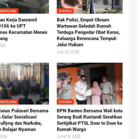
ANDEGLANG
DAERAH
an Kerja Danramil
Bak Polisi, Empat Oknum
0106 ke UPT
Wartawan Geledah Rumah
mas Kecamatan Menes
Terduga Pengedar Obat Keras,
lang
Keluarga Berencana Tempuh
Jalur Hukum
2026
July 22, 2026
ANDEGLANG
ATR/BPN
nas Pulosari Bersama
BPN Banten Bersama Wali kota
 Gelar Sosialisasi
Serang Budi Rustandi Serahkan
ullyng dan Narkoba,
Sertipikat PTSL Door to Door ke
n Belajar Nyaman
Rumah Warga
2026
June 16, 2026