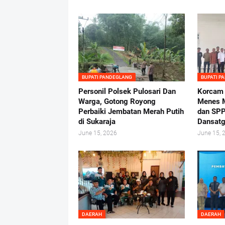
BUPATI PANDEGLANG
BUPATI P
Personil Polsek Pulosari Dan
Korcam
Warga, Gotong Royong
Menes M
Perbaiki Jembatan Merah Putih
dan SPP
di Sukaraja
Dansatg
June 15, 2026
June 15, 
DAERAH
DAERAH