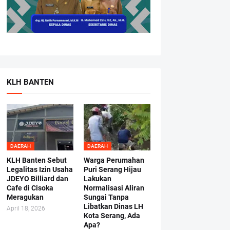
KLH BANTEN
DAERAH
DAERAH
KLH Banten Sebut
Warga Perumahan
Legalitas Izin Usaha
Puri Serang Hijau
JDEYO Billiard dan
Lakukan
Cafe di Cisoka
Normalisasi Aliran
Meragukan
Sungai Tanpa
Libatkan Dinas LH
April 18, 2026
Kota Serang, Ada
Apa?