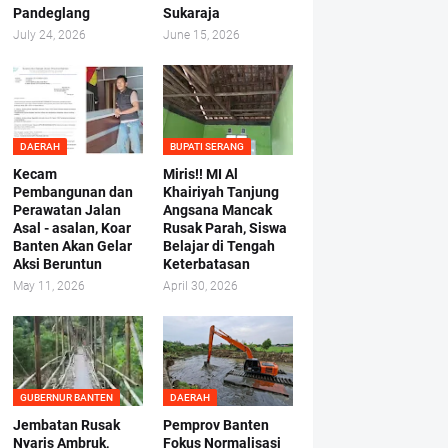
Pandeglang
Sukaraja
July 24, 2026
June 15, 2026
DAERAH
BUPATI SERANG
Kecam
Miris!! MI Al
Pembangunan dan
Khairiyah Tanjung
Perawatan Jalan
Angsana Mancak
Asal - asalan, Koar
Rusak Parah, Siswa
Banten Akan Gelar
Belajar di Tengah
Aksi Beruntun
Keterbatasan
May 11, 2026
April 30, 2026
GUBERNUR BANTEN
DAERAH
Jembatan Rusak
Pemprov Banten
Nyaris Ambruk,
Fokus Normalisasi