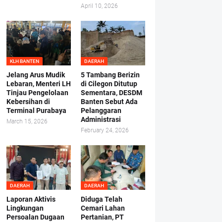
April 10, 2026
KLH BANTEN
DAERAH
Jelang Arus Mudik
5 Tambang Berizin
Lebaran, Menteri LH
di Cilegon Ditutup
Tinjau Pengelolaan
Sementara, DESDM
Kebersihan di
Banten Sebut Ada
Terminal Purabaya
Pelanggaran
Administrasi
March 15, 2026
February 24, 2026
DAERAH
DAERAH
Laporan Aktivis
Diduga Telah
Lingkungan
Cemari Lahan
Persoalan Dugaan
Pertanian, PT