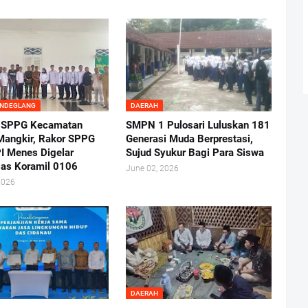
ANDEGLANG
DAERAH
 SPPG Kecamatan
SMPN 1 Pulosari Luluskan 181
angkir, Rakor SPPG
Generasi Muda Berprestasi,
I Menes Digelar
Sujud Syukur Bagi Para Siswa
as Koramil 0106
June 02, 2026
2026
DAERAH