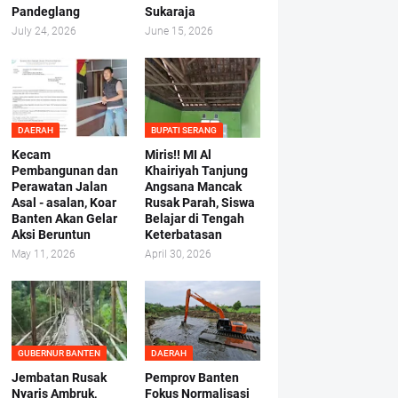
Pandeglang
Sukaraja
July 24, 2026
June 15, 2026
DAERAH
BUPATI SERANG
Kecam
Miris!! MI Al
Pembangunan dan
Khairiyah Tanjung
Perawatan Jalan
Angsana Mancak
Asal - asalan, Koar
Rusak Parah, Siswa
Banten Akan Gelar
Belajar di Tengah
Aksi Beruntun
Keterbatasan
May 11, 2026
April 30, 2026
GUBERNUR BANTEN
DAERAH
Jembatan Rusak
Pemprov Banten
Nyaris Ambruk,
Fokus Normalisasi