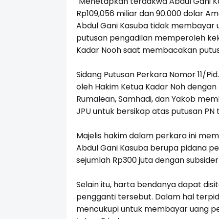
"Menetapkan terdakwa Abdul Gani K
Rp109,056 miliar dan 90.000 dolar A
Abdul Gani Kasuba tidak membayar u
putusan pengadilan memperoleh keku
Kadar Nooh saat membacakan putusan
Sidang Putusan Perkara Nomor 11/Pid
oleh Hakim Ketua Kadar Noh dengan 
Rumalean, Samhadi, dan Yakob mem
JPU untuk bersikap atas putusan PN 
Majelis hakim dalam perkara ini me
Abdul Gani Kasuba berupa pidana pe
sejumlah Rp300 juta dengan subsider
Selain itu, harta bendanya dapat disi
pengganti tersebut. Dalam hal terp
mencukupi untuk membayar uang peng