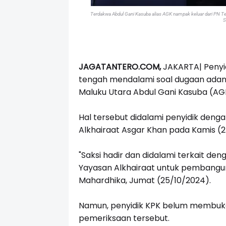
Terdakwa Abdul Gani Kasuba alias AGK nampak keluar dari PN Te
S
JAGATANTERO.COM,
JAKARTA| Penyid
tengah mendalami soal dugaan adany
Maluku Utara Abdul Gani Kasuba (AGK
Hal tersebut didalami penyidik den
Alkhairaat Asgar Khan pada Kamis (2
"Saksi hadir dan didalami terkait d
Yayasan Alkhairaat untuk pembangun
Mahardhika, Jumat (25/10/2024).
Namun, penyidik KPK belum membuka 
pemeriksaan tersebut.