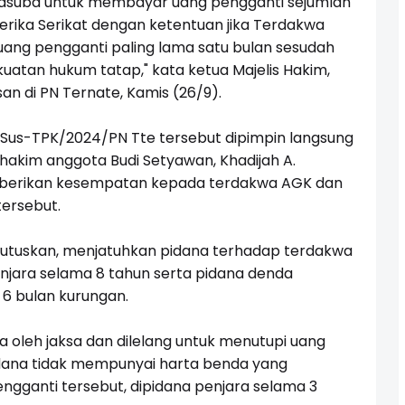
asuba untuk membayar uang pengganti sejumlah
merika Serikat dengan ketentuan jika Terdakwa
ang pengganti paling lama satu bulan sesudah
atan hukum tatap," kata ketua Majelis Hakim,
 di PN Ternate, Kamis (26/9).
.Sus-TPK/2024/PN Tte tersebut dipimpin langsung
hakim anggota Budi Setyawan, Khadijah A.
berikan kesempatan kepada terdakwa AGK dan
tersebut.
mutuskan, menjatuhkan pidana terhadap terdakwa
njara selama 8 tahun serta pidana denda
 6 bulan kurungan.
ta oleh jaksa dan dilelang untuk menutupi uang
idana tidak mempunyai harta benda yang
ganti tersebut, dipidana penjara selama 3