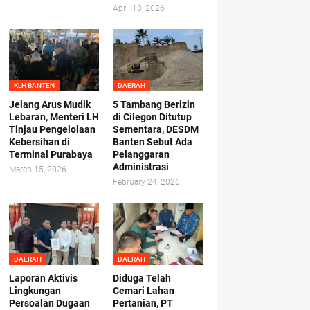
April 10, 2026
KLH BANTEN
DAERAH
Jelang Arus Mudik
5 Tambang Berizin
Lebaran, Menteri LH
di Cilegon Ditutup
Tinjau Pengelolaan
Sementara, DESDM
Kebersihan di
Banten Sebut Ada
Terminal Purabaya
Pelanggaran
Administrasi
March 15, 2026
February 24, 2026
DAERAH
DAERAH
Laporan Aktivis
Diduga Telah
Lingkungan
Cemari Lahan
Persoalan Dugaan
Pertanian, PT