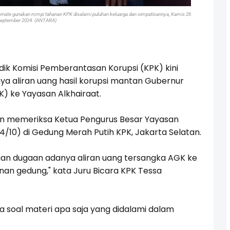
rnate gunakan rompi tahanan KPK disalami puluhan keluarga dan simpatisannya, Kamis 26
eptember 2024. (ANTARA)
ik Komisi Pemberantasan Korupsi (KPK) kini
a aliran uang hasil korupsi mantan Gubernur
) ke Yayasan Alkhairaat.
gan memeriksa Ketua Pengurus Besar Yayasan
4/10) di Gedung Merah Putih KPK, Jakarta Selatan.
engan dugaan adanya aliran uang tersangka AGK ke
an gedung," kata Juru Bicara KPK Tessa
soal materi apa saja yang didalami dalam