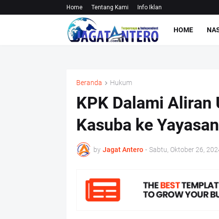
Home
Tentang Kami
Info Iklan
HOME
NA
Beranda
Hukum
KPK Dalami Aliran 
Kasuba ke Yayasan 
by
Jagat Antero
-
Sabtu, Oktober 26, 202