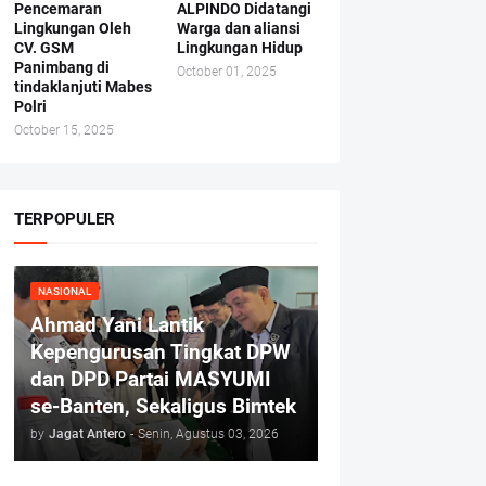
Pencemaran
ALPINDO Didatangi
Lingkungan Oleh
Warga dan aliansi
CV. GSM
Lingkungan Hidup
Panimbang di
October 01, 2025
tindaklanjuti Mabes
Polri
October 15, 2025
TERPOPULER
NASIONAL
Ahmad Yani Lantik
Kepengurusan Tingkat DPW
dan DPD Partai MASYUMI
se-Banten, Sekaligus Bimtek
by
Jagat Antero
-
Senin, Agustus 03, 2026