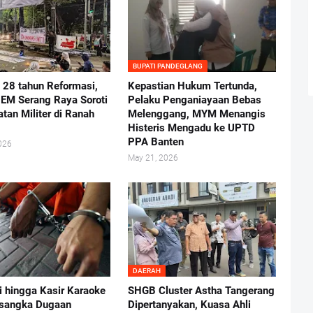
BUPATI PANDEGLANG
i 28 tahun Reformasi,
Kepastian Hukum Tertunda,
BEM Serang Raya Soroti
Pelaku Penganiayaan Bebas
atan Militer di Ranah
Melenggang, MYM Menangis
Histeris Mengadu ke UPTD
PPA Banten
026
May 21, 2026
DAERAH
i hingga Kasir Karaoke
SHGB Cluster Astha Tangerang
rsangka Dugaan
Dipertanyakan, Kuasa Ahli