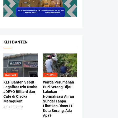
KLH BANTEN
DAERAH
DAERAH
KLH Banten Sebut
Warga Perumahan
Legalitas Izin Usaha
Puri Serang Hijau
JDEYO Billiard dan
Lakukan
Cafe di Cisoka
Normalisasi Aliran
Meragukan
Sungai Tanpa
Libatkan Dinas LH
April 18, 2026
Kota Serang, Ada
Apa?