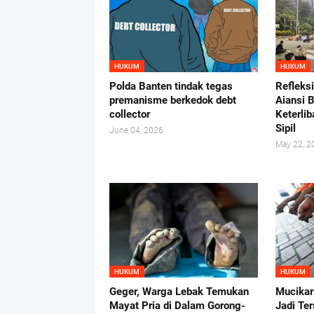
HUKUM
HUKUM
Polda Banten tindak tegas
Refleks
premanisme berkedok debt
Aiansi 
collector
Keterlib
Sipil
June 04, 2026
May 22, 2
HUKUM
HUKUM
Geger, Warga Lebak Temukan
Mucikar
Mayat Pria di Dalam Gorong-
Jadi Te