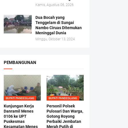
Kamis, Agustus 06, 2026
Dua Bocah yang
Tenggelam di Sungai
Nambo Ciruas Ditemukan
Meninggal Dunia
Minggu, Oktober 13, 2024
PEMBANGUNAN
BUPATI PANDEGLANG
BUPATI PANDEGLANG
Kunjungan Kerja
Personil Polsek
Danramil Menes
Pulosari Dan Warga,
0106 ke UPT
Gotong Royong
Puskesmas
Perbaiki Jembatan
Kecamatan Menes
Merah Putih di