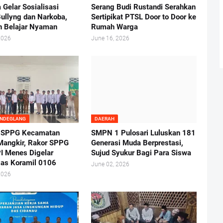
 Gelar Sosialisasi
Serang Budi Rustandi Serahkan
ullyng dan Narkoba,
Sertipikat PTSL Door to Door ke
n Belajar Nyaman
Rumah Warga
2026
June 16, 2026
ANDEGLANG
DAERAH
 SPPG Kecamatan
SMPN 1 Pulosari Luluskan 181
angkir, Rakor SPPG
Generasi Muda Berprestasi,
I Menes Digelar
Sujud Syukur Bagi Para Siswa
as Koramil 0106
June 02, 2026
2026