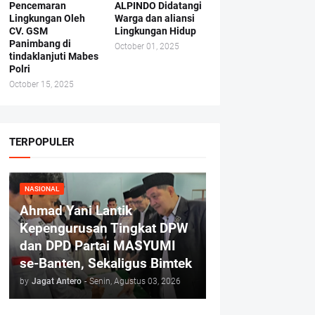
Pencemaran
ALPINDO Didatangi
Lingkungan Oleh
Warga dan aliansi
CV. GSM
Lingkungan Hidup
Panimbang di
October 01, 2025
tindaklanjuti Mabes
Polri
October 15, 2025
TERPOPULER
NASIONAL
Ahmad Yani Lantik
Kepengurusan Tingkat DPW
dan DPD Partai MASYUMI
se-Banten, Sekaligus Bimtek
by
Jagat Antero
-
Senin, Agustus 03, 2026