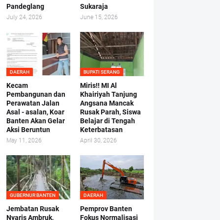
Pandeglang
Sukaraja
July 24, 2026
June 15, 2026
DAERAH
BUPATI SERANG
Kecam
Miris!! MI Al
Pembangunan dan
Khairiyah Tanjung
Perawatan Jalan
Angsana Mancak
Asal - asalan, Koar
Rusak Parah, Siswa
Banten Akan Gelar
Belajar di Tengah
Aksi Beruntun
Keterbatasan
May 11, 2026
April 30, 2026
GUBERNUR BANTEN
DAERAH
Jembatan Rusak
Pemprov Banten
Nyaris Ambruk,
Fokus Normalisasi