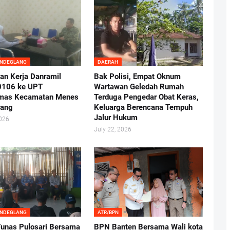
ANDEGLANG
DAERAH
an Kerja Danramil
Bak Polisi, Empat Oknum
0106 ke UPT
Wartawan Geledah Rumah
mas Kecamatan Menes
Terduga Pengedar Obat Keras,
lang
Keluarga Berencana Tempuh
Jalur Hukum
2026
July 22, 2026
ANDEGLANG
ATR/BPN
nas Pulosari Bersama
BPN Banten Bersama Wali kota