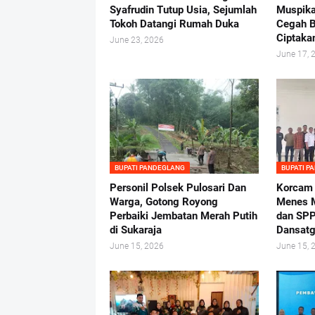
Syafrudin Tutup Usia, Sejumlah
Muspika
Tokoh Datangi Rumah Duka
Cegah B
Ciptaka
June 23, 2026
June 17, 
BUPATI PANDEGLANG
BUPATI P
Personil Polsek Pulosari Dan
Korcam
Warga, Gotong Royong
Menes M
Perbaiki Jembatan Merah Putih
dan SPP
di Sukaraja
Dansatg
June 15, 2026
June 15, 