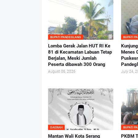
BUPATI PANDEGLANG
BUPATI P
Lomba Gerak Jalan HUT RI Ke
Kunjung
81 di Kecamatan Labuan Tetap
Menes 
Berjalan, Meski Jumlah
Puskes
Peserta dibawah 300 Orang
Pandeg
August 06, 2026
July 24, 
DAERAH
BUPATI P
Mantan Wali Kota Serang
PKBM Tu