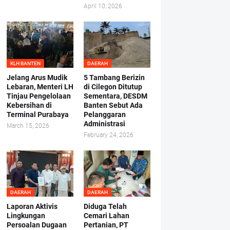
April 10, 2026
KLH BANTEN
DAERAH
Jelang Arus Mudik
5 Tambang Berizin
Lebaran, Menteri LH
di Cilegon Ditutup
Tinjau Pengelolaan
Sementara, DESDM
Kebersihan di
Banten Sebut Ada
Terminal Purabaya
Pelanggaran
Administrasi
March 15, 2026
February 24, 2026
DAERAH
DAERAH
Laporan Aktivis
Diduga Telah
Lingkungan
Cemari Lahan
Persoalan Dugaan
Pertanian, PT