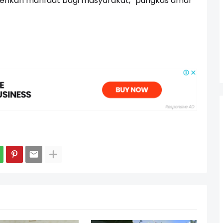
rikan manfaat bagi masyarakat,” pungkas amar