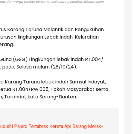
kmas dan warga berfoto bersama usai acara pelantikan dilaksanakan.
us Karang Taruna Melantik dan Pengukuhan
urusan lingkungan Lebak Indah, Kelurahan
erang.
Guna (GSG) Lingkungan lebak indah RT.004/
 pada, Selasa malam (28/10/24).
tua Karang Taruna lebak indah Samsul hidayat,
 Ketua RT.004/RW.005, Tokoh Masyarakat serta
h, Terondol, kota Serang-Banten.
ubishi Pajero Tertabrak Kereta Api Barang Merak-