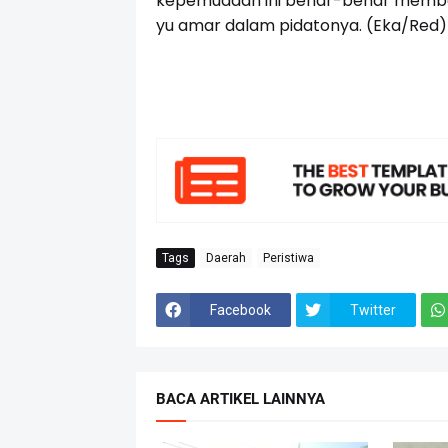
kepemudaan ini benar-benar membe
yu amar dalam pidatonya. (Eka/Red)
Tags
Daerah
Peristiwa
Facebook
Twitter
BACA ARTIKEL LAINNYA