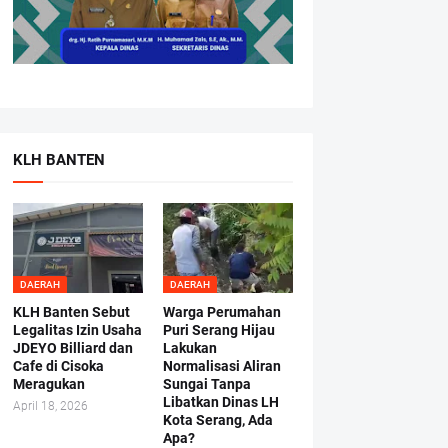
KLH BANTEN
DAERAH
DAERAH
KLH Banten Sebut
Warga Perumahan
Legalitas Izin Usaha
Puri Serang Hijau
JDEYO Billiard dan
Lakukan
Cafe di Cisoka
Normalisasi Aliran
Meragukan
Sungai Tanpa
Libatkan Dinas LH
April 18, 2026
Kota Serang, Ada
Apa?