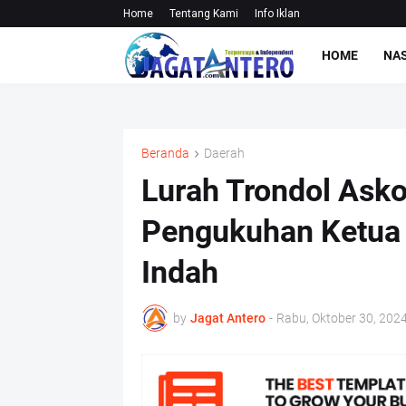
Home
Tentang Kami
Info Iklan
HOME
NA
Beranda
Daerah
Lurah Trondol Asko
Pengukuhan Ketua 
Indah
by
Jagat Antero
-
Rabu, Oktober 30, 202