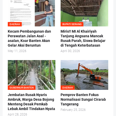
DAERAH
BUPATI SERANG
Kecam Pembangunan dan
Miris!! MI Al Khairiyah
Perawatan Jalan Asal -
Tanjung Angsana Mancak
asalan, Koar Banten Akan
Rusak Parah, Siswa Belajar
Gelar Aksi Beruntun
di Tengah Keterbatasan
May 11, 2026
April 30, 2026
GUBERNUR BANTEN
DAERAH
Jembatan Rusak Nyaris
Pemprov Banten Fokus
Ambruk, Warga Desa Bojong
Normalisasi Sungai Cirarab
Menteng Desak Pemkab
Tangerang
Lebak Ambil Tindakan Nyata
February 25, 2026
April 28, 2026