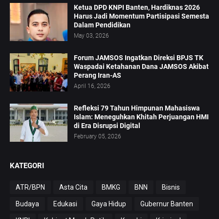
Ketua DPD KNPI Banten, Hardiknas 2026
Harus Jadi Momentum Partisipasi Semesta
Dalam Pendidikan
May 03, 2026
Forum JAMSOS Ingatkan Direksi BPJS TK
Waspadai Ketahanan Dana JAMSOS Akibat
Perang Iran-AS
April 16, 2026
Refleksi 79 Tahun Himpunan Mahasiswa
Islam: Meneguhkan Khitah Perjuangan HMI
di Era Disrupsi Digital
February 05, 2026
KATEGORI
ATR/BPN
Asta Cita
BMKG
BNN
Bisnis
Budaya
Edukasi
Gaya Hidup
Gubernur Banten