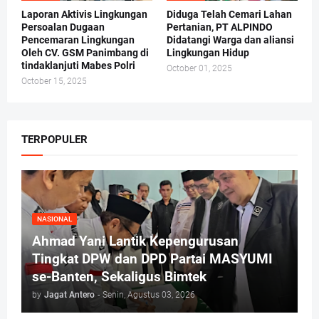
Laporan Aktivis Lingkungan
Diduga Telah Cemari Lahan
Persoalan Dugaan
Pertanian, PT ALPINDO
Pencemaran Lingkungan
Didatangi Warga dan aliansi
Oleh CV. GSM Panimbang di
Lingkungan Hidup
tindaklanjuti Mabes Polri
October 01, 2025
October 15, 2025
TERPOPULER
NASIONAL
Ahmad Yani Lantik Kepengurusan
Tingkat DPW dan DPD Partai MASYUMI
se-Banten, Sekaligus Bimtek
by
Jagat Antero
-
Senin, Agustus 03, 2026