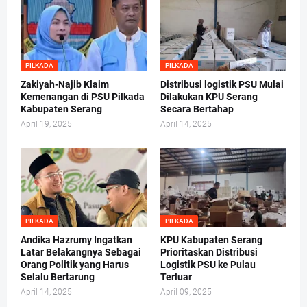
PILKADA
PILKADA
Zakiyah-Najib Klaim
Distribusi logistik PSU Mulai
Kemenangan di PSU Pilkada
Dilakukan KPU Serang
Kabupaten Serang
Secara Bertahap
April 19, 2025
April 14, 2025
PILKADA
PILKADA
Andika Hazrumy Ingatkan
KPU Kabupaten Serang
Latar Belakangnya Sebagai
Prioritaskan Distribusi
Orang Politik yang Harus
Logistik PSU ke Pulau
Selalu Bertarung
Terluar
April 14, 2025
April 09, 2025