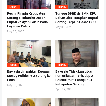
DAERAH
PILKADA
Resmi Pimpin Kabupaten
Tunggu BPRK dari MK, KPU
Serang 5 Tahun ke Depan,
Belum Bisa Tetapkan Bupati
Bupati Zakiyah Fokus Pada
Serang Terpilih Pasca PSU
Layanan Publik
May 08, 2025
May 28, 2025
HUKUM
PILKADA
Bawaslu Limpahkan Dugaan
Bawaslu Tidak Lanjutkan
Money Politic PSU Serang ke
Pemeriksaan Terhadap 2
Polisi
Pelaku Politik Uang PSU
Kabupaten Serang
May 05, 2025
April 29, 2025