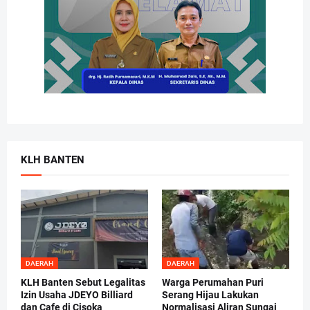
KLH BANTEN
DAERAH
DAERAH
KLH Banten Sebut Legalitas
Warga Perumahan Puri
Izin Usaha JDEYO Billiard
Serang Hijau Lakukan
dan Cafe di Cisoka
Normalisasi Aliran Sungai