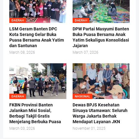
DAERAH
DAERAH
LSM Geram Banten DPC
DPW Partai Masyumi Banten
Kota Serang Gelar Buka
Buka Puasa Bersama Anak
Puasa Bersama Anak Yatim
Yatim Sekaligus Konsolidasi
dan Santunan
Jajaran
March 08, 2026
March 07, 2026
DAERAH
NASIONAL
FKBN Provinsi Banten
Dewas BPJS Kesehatan
Jalankan Misi Sosial,
Siruaya Utamawan: Seluruh
Berbagi Takjil Gratis
Warga Jakarta Berhak
Menjelang Berbuka Puasa
Mendapat Layanan JKN
March 03, 2026
November 01, 2025