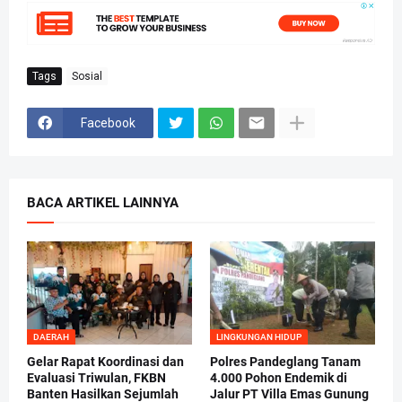
Tags
Sosial
Facebook
BACA ARTIKEL LAINNYA
DAERAH
LINGKUNGAN HIDUP
Gelar Rapat Koordinasi dan
Polres Pandeglang Tanam
Evaluasi Triwulan, FKBN
4.000 Pohon Endemik di
Banten Hasilkan Sejumlah
Jalur PT Villa Emas Gunung