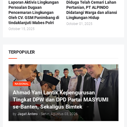
Laporan Aktivis Lingkungan
Diduga Telah Cemari Lahan
Persoalan Dugaan
Pertanian, PT ALPINDO
Pencemaran Lingkungan
Didatangi Warga dan aliansi
Oleh CV. GSM Panimbang di
Lingkungan Hidup
tindaklanjuti Mabes Polri
October 01, 2025
October 15, 2025
TERPOPULER
NASIONAL
Ahmad Yani Lantik Kepengurusan
Tingkat DPW dan DPD Partai MASYUMI
se-Banten, Sekaligus Bimtek
by
Jagat Antero
-
Senin, Agustus 03, 2026