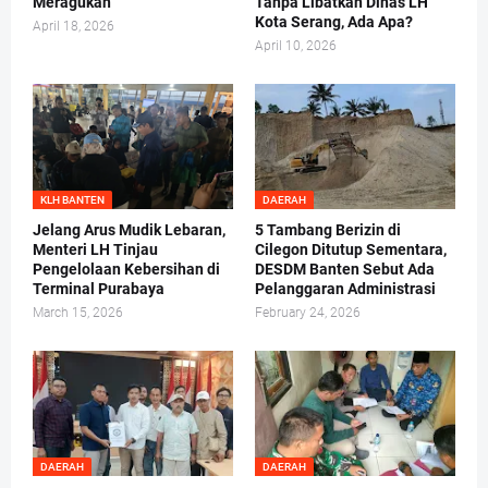
Meragukan
Tanpa Libatkan Dinas LH
Kota Serang, Ada Apa?
April 18, 2026
April 10, 2026
KLH BANTEN
DAERAH
Jelang Arus Mudik Lebaran,
5 Tambang Berizin di
Menteri LH Tinjau
Cilegon Ditutup Sementara,
Pengelolaan Kebersihan di
DESDM Banten Sebut Ada
Terminal Purabaya
Pelanggaran Administrasi
March 15, 2026
February 24, 2026
DAERAH
DAERAH