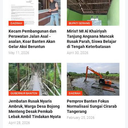
DAERAH
BUPATI SERANG
Kecam Pembangunan dan
Miris!! MI Al Khairiyah
Perawatan Jalan Asal -
Tanjung Angsana Mancak
asalan, Koar Banten Akan
Rusak Parah, Siswa Belajar
Gelar Aksi Beruntun
di Tengah Keterbatasan
May 11, 2026
April 30, 2026
GUBERNUR BANTEN
DAERAH
Jembatan Rusak Nyaris
Pemprov Banten Fokus
Ambruk, Warga Desa Bojong
Normalisasi Sungai Cirarab
Menteng Desak Pemkab
Tangerang
Lebak Ambil Tindakan Nyata
February 25, 2026
April 28, 2026