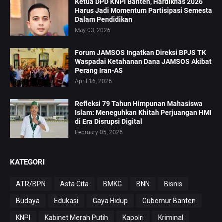
Ketua DPD KNPI Banten, Hardiknas 2026
Harus Jadi Momentum Partisipasi Semesta
Dalam Pendidikan
May 03, 2026
Forum JAMSOS Ingatkan Direksi BPJS TK
Waspadai Ketahanan Dana JAMSOS Akibat
Perang Iran-AS
April 16, 2026
Refleksi 79 Tahun Himpunan Mahasiswa
Islam: Meneguhkan Khitah Perjuangan HMI
di Era Disrupsi Digital
February 05, 2026
KATEGORI
ATR/BPN
Asta Cita
BMKG
BNN
Bisnis
Budaya
Edukasi
Gaya Hidup
Gubernur Banten
KNPI
Kabinet Merah Putih
Kapolri
Kriminal