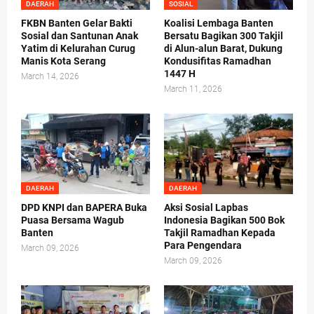
DAERAH
SOSIAL
FKBN Banten Gelar Bakti
Koalisi Lembaga Banten
Sosial dan Santunan Anak
Bersatu Bagikan 300 Takjil
Yatim di Kelurahan Curug
di Alun-alun Barat, Dukung
Manis Kota Serang
Kondusifitas Ramadhan
1447 H
March 14, 2026
March 11, 2026
DAERAH
DAERAH
DPD KNPI dan BAPERA Buka
Aksi Sosial Lapbas
Puasa Bersama Wagub
Indonesia Bagikan 500 Bok
Banten
Takjil Ramadhan Kepada
Para Pengendara
March 09, 2026
March 09, 2026