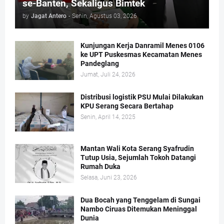
se-Banten, Sekaligus Bimtek
by
Jagat Antero
-
Senin, Agustus 03, 2026
Kunjungan Kerja Danramil Menes 0106
ke UPT Puskesmas Kecamatan Menes
Pandeglang
Jumat, Juli 24, 2026
Distribusi logistik PSU Mulai Dilakukan
KPU Serang Secara Bertahap
Senin, April 14, 2025
Mantan Wali Kota Serang Syafrudin
Tutup Usia, Sejumlah Tokoh Datangi
Rumah Duka
Selasa, Juni 23, 2026
Dua Bocah yang Tenggelam di Sungai
Nambo Ciruas Ditemukan Meninggal
Dunia