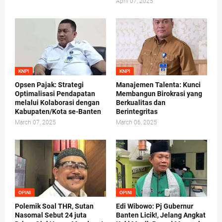
April 07, 2025
KNPI
KNPI
Opsen Pajak: Strategi
Manajemen Talenta: Kunci
Optimalisasi Pendapatan
Membangun Birokrasi yang
melalui Kolaborasi dengan
Berkualitas dan
Kabupaten/Kota se-Banten
Berintegritas
March 07, 2025
March 06, 2025
OPINI
OPINI
Polemik Soal THR, Sutan
Edi Wibowo: Pj Gubernur
Nasomal Sebut 24 juta
Banten Licik!, Jelang Angkat