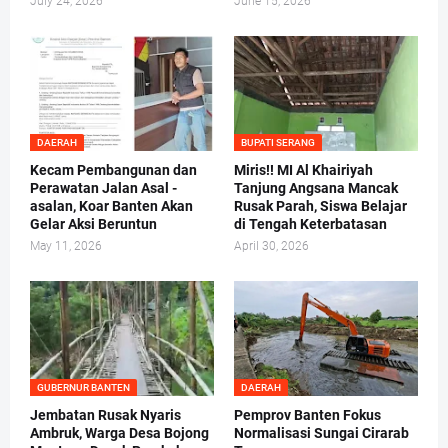
July 24, 2026
June 15, 2026
DAERAH
BUPATI SERANG
Kecam Pembangunan dan
Miris!! MI Al Khairiyah
Perawatan Jalan Asal -
Tanjung Angsana Mancak
asalan, Koar Banten Akan
Rusak Parah, Siswa Belajar
Gelar Aksi Beruntun
di Tengah Keterbatasan
May 11, 2026
April 30, 2026
GUBERNUR BANTEN
DAERAH
Jembatan Rusak Nyaris
Pemprov Banten Fokus
Ambruk, Warga Desa Bojong
Normalisasi Sungai Cirarab