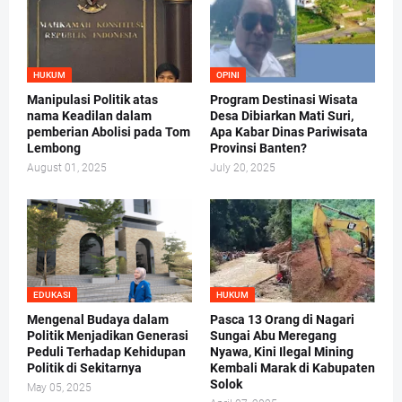
HUKUM
OPINI
Manipulasi Politik atas
Program Destinasi Wisata
nama Keadilan dalam
Desa Dibiarkan Mati Suri,
pemberian Abolisi pada Tom
Apa Kabar Dinas Pariwisata
Lembong
Provinsi Banten?
August 01, 2025
July 20, 2025
EDUKASI
HUKUM
Mengenal Budaya dalam
Pasca 13 Orang di Nagari
Politik Menjadikan Generasi
Sungai Abu Meregang
Peduli Terhadap Kehidupan
Nyawa, Kini Ilegal Mining
Politik di Sekitarnya
Kembali Marak di Kabupaten
Solok
May 05, 2025