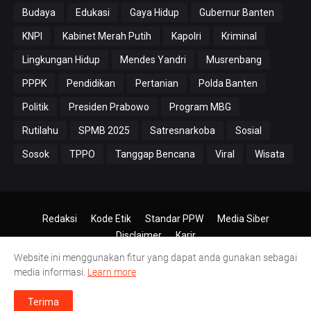
Budaya
Edukasi
Gaya Hidup
Gubernur Banten
KNPI
Kabinet Merah Putih
Kapolri
Kriminal
Lingkungan Hidup
Mendes Yandri
Musrenbang
PPPK
Pendidikan
Pertanian
Polda Banten
Politik
Presiden Prabowo
Program MBG
Rutilahu
SPMB 2025
Satresnarkoba
Sosial
Sosok
TPPO
Tanggap Bencana
Viral
Wisata
Redaksi
Kode Etik
Standar PPW
Media Siber
Disclaimer
Karir
Website ini menggunakan fitur yang dapat anda gunakan sebagai
© 2024-2026
PT.Antero Inti Media
media informasi.
Learn more
Terima
ulosari Bersama Muspika Gelar Sosialisasi Cegah Bullyng dan Narkoba, Cipt