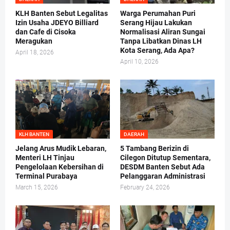
KLH Banten Sebut Legalitas
Warga Perumahan Puri
Izin Usaha JDEYO Billiard
Serang Hijau Lakukan
dan Cafe di Cisoka
Normalisasi Aliran Sungai
Meragukan
Tanpa Libatkan Dinas LH
Kota Serang, Ada Apa?
April 18, 2026
April 10, 2026
KLH BANTEN
DAERAH
Jelang Arus Mudik Lebaran,
5 Tambang Berizin di
Menteri LH Tinjau
Cilegon Ditutup Sementara,
Pengelolaan Kebersihan di
DESDM Banten Sebut Ada
Terminal Purabaya
Pelanggaran Administrasi
March 15, 2026
February 24, 2026