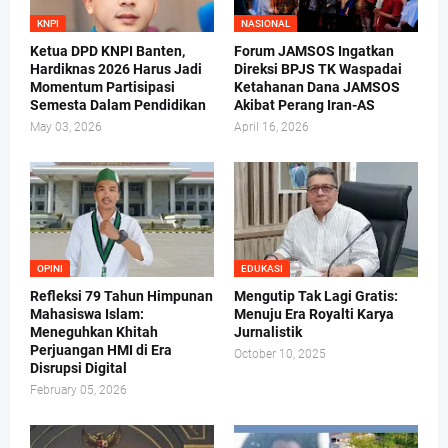
KNPI
NASIONAL
Ketua DPD KNPI Banten,
Forum JAMSOS Ingatkan
Hardiknas 2026 Harus Jadi
Direksi BPJS TK Waspadai
Momentum Partisipasi
Ketahanan Dana JAMSOS
Semesta Dalam Pendidikan
Akibat Perang Iran-AS
May 03, 2026
April 16, 2026
OPINI
EDUKASI
Refleksi 79 Tahun Himpunan
Mengutip Tak Lagi Gratis:
Mahasiswa Islam:
Menuju Era Royalti Karya
Meneguhkan Khitah
Jurnalistik
Perjuangan HMI di Era
October 10, 2025
Disrupsi Digital
February 05, 2026