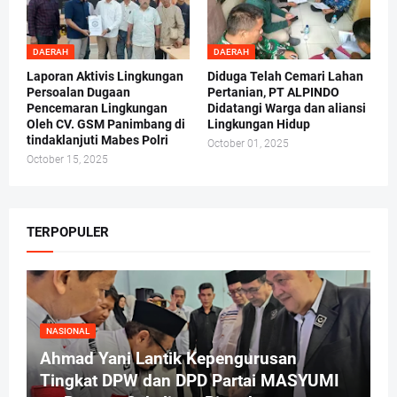
DAERAH
DAERAH
Laporan Aktivis Lingkungan
Diduga Telah Cemari Lahan
Persoalan Dugaan
Pertanian, PT ALPINDO
Pencemaran Lingkungan
Didatangi Warga dan aliansi
Oleh CV. GSM Panimbang di
Lingkungan Hidup
tindaklanjuti Mabes Polri
October 01, 2025
October 15, 2025
TERPOPULER
NASIONAL
Ahmad Yani Lantik Kepengurusan
Tingkat DPW dan DPD Partai MASYUMI