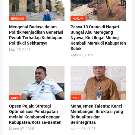
EDUKASI
HUKUM
Mengenal Budaya dalam
Pasca 13 Orang di Nagari
Politik Menjadikan Generasi
Sungai Abu Meregang
Peduli Terhadap Kehidupan
Nyawa, Kini Ilegal Mining
Politik di Sekitarnya
Kembali Marak di Kabupaten
Solok
May 05, 2025
April 07, 2025
KNPI
KNPI
Opsen Pajak: Strategi
Manajemen Talenta: Kunci
Optimalisasi Pendapatan
Membangun Birokrasi yang
melalui Kolaborasi dengan
Berkualitas dan
Kabupaten/Kota se-Banten
Berintegritas
March 07, 2025
March 06, 2025