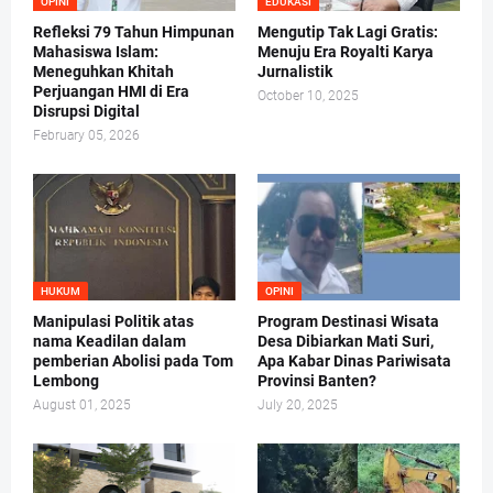
OPINI
EDUKASI
Refleksi 79 Tahun Himpunan
Mengutip Tak Lagi Gratis:
Mahasiswa Islam:
Menuju Era Royalti Karya
Meneguhkan Khitah
Jurnalistik
Perjuangan HMI di Era
October 10, 2025
Disrupsi Digital
February 05, 2026
HUKUM
OPINI
Manipulasi Politik atas
Program Destinasi Wisata
nama Keadilan dalam
Desa Dibiarkan Mati Suri,
pemberian Abolisi pada Tom
Apa Kabar Dinas Pariwisata
Lembong
Provinsi Banten?
August 01, 2025
July 20, 2025