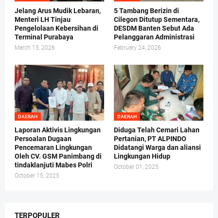
Jelang Arus Mudik Lebaran,
5 Tambang Berizin di
Menteri LH Tinjau
Cilegon Ditutup Sementara,
Pengelolaan Kebersihan di
DESDM Banten Sebut Ada
Terminal Purabaya
Pelanggaran Administrasi
March 15, 2026
February 24, 2026
DAERAH
DAERAH
Laporan Aktivis Lingkungan
Diduga Telah Cemari Lahan
Persoalan Dugaan
Pertanian, PT ALPINDO
Pencemaran Lingkungan
Didatangi Warga dan aliansi
Oleh CV. GSM Panimbang di
Lingkungan Hidup
tindaklanjuti Mabes Polri
October 01, 2025
October 15, 2025
TERPOPULER