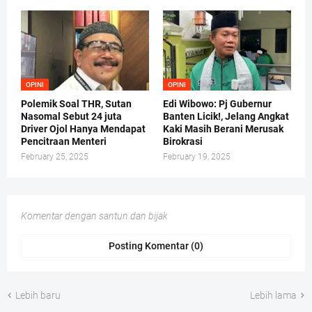
OPINI
OPINI
Polemik Soal THR, Sutan
Edi Wibowo: Pj Gubernur
Nasomal Sebut 24 juta
Banten Licik!, Jelang Angkat
Driver Ojol Hanya Mendapat
Kaki Masih Berani Merusak
Pencitraan Menteri
Birokrasi
February 25, 2025
February 19, 2025
Komentar dengan santun dan bijak
Posting Komentar (0)
Lebih baru
Lebih lama