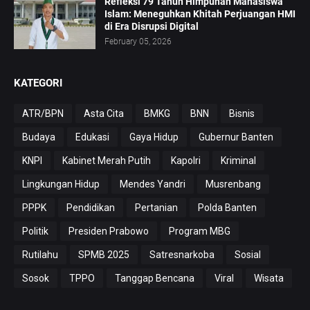
Refleksi 79 Tahun Himpunan Mahasiswa
Islam: Meneguhkan Khitah Perjuangan HMI
di Era Disrupsi Digital
February 05, 2026
KATEGORI
ATR/BPN
Asta Cita
BMKG
BNN
Bisnis
Budaya
Edukasi
Gaya Hidup
Gubernur Banten
KNPI
Kabinet Merah Putih
Kapolri
Kriminal
Lingkungan Hidup
Mendes Yandri
Musrenbang
PPPK
Pendidikan
Pertanian
Polda Banten
Politik
Presiden Prabowo
Program MBG
Rutilahu
SPMB 2025
Satresnarkoba
Sosial
Sosok
TPPO
Tanggap Bencana
Viral
Wisata