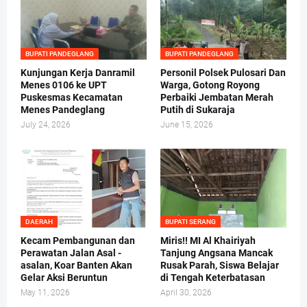
BUPATI PANDEGLANG
BUPATI PANDEGLANG
Kunjungan Kerja Danramil
Personil Polsek Pulosari Dan
Menes 0106 ke UPT
Warga, Gotong Royong
Puskesmas Kecamatan
Perbaiki Jembatan Merah
Menes Pandeglang
Putih di Sukaraja
July 24, 2026
June 15, 2026
DAERAH
BUPATI SERANG
Kecam Pembangunan dan
Miris!! MI Al Khairiyah
Perawatan Jalan Asal -
Tanjung Angsana Mancak
asalan, Koar Banten Akan
Rusak Parah, Siswa Belajar
Gelar Aksi Beruntun
di Tengah Keterbatasan
May 11, 2026
April 30, 2026