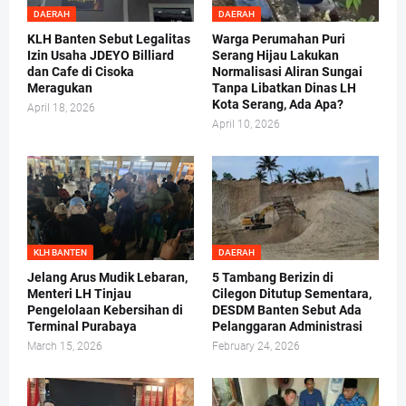
DAERAH
DAERAH
KLH Banten Sebut Legalitas
Warga Perumahan Puri
Izin Usaha JDEYO Billiard
Serang Hijau Lakukan
dan Cafe di Cisoka
Normalisasi Aliran Sungai
Meragukan
Tanpa Libatkan Dinas LH
Kota Serang, Ada Apa?
April 18, 2026
April 10, 2026
KLH BANTEN
DAERAH
Jelang Arus Mudik Lebaran,
5 Tambang Berizin di
Menteri LH Tinjau
Cilegon Ditutup Sementara,
Pengelolaan Kebersihan di
DESDM Banten Sebut Ada
Terminal Purabaya
Pelanggaran Administrasi
March 15, 2026
February 24, 2026