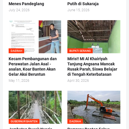
Menes Pandeglang
Putih di Sukaraja
July 24, 2026
June 15, 2026
DAERAH
BUPATI SERANG
Kecam Pembangunan dan
Miris!! MI Al Khairiyah
Perawatan Jalan Asal -
Tanjung Angsana Mancak
asalan, Koar Banten Akan
Rusak Parah, Siswa Belajar
Gelar Aksi Beruntun
di Tengah Keterbatasan
May 11, 2026
April 30, 2026
GUBERNUR BANTEN
DAERAH