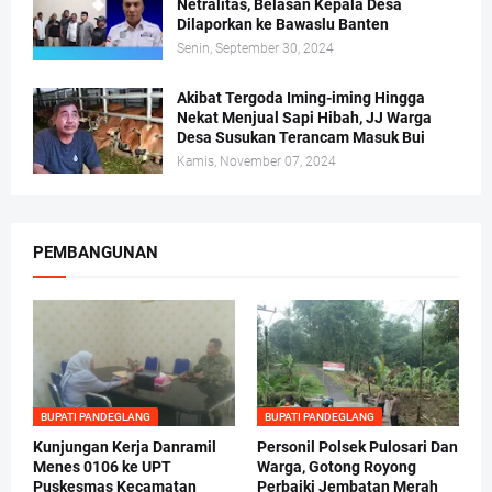
Netralitas, Belasan Kepala Desa
Dilaporkan ke Bawaslu Banten
Senin, September 30, 2024
Akibat Tergoda Iming-iming Hingga
Nekat Menjual Sapi Hibah, JJ Warga
Desa Susukan Terancam Masuk Bui
Kamis, November 07, 2024
PEMBANGUNAN
BUPATI PANDEGLANG
BUPATI PANDEGLANG
Kunjungan Kerja Danramil
Personil Polsek Pulosari Dan
Menes 0106 ke UPT
Warga, Gotong Royong
Puskesmas Kecamatan
Perbaiki Jembatan Merah