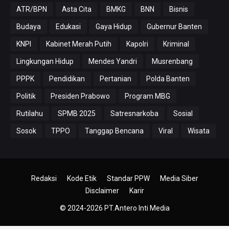
ATR/BPN
Asta Cita
BMKG
BNN
Bisnis
Budaya
Edukasi
Gaya Hidup
Gubernur Banten
KNPI
Kabinet Merah Putih
Kapolri
Kriminal
Lingkungan Hidup
Mendes Yandri
Musrenbang
PPPK
Pendidikan
Pertanian
Polda Banten
Politik
Presiden Prabowo
Program MBG
Rutilahu
SPMB 2025
Satresnarkoba
Sosial
Sosok
TPPO
Tanggap Bencana
Viral
Wisata
Redaksi
Kode Etik
Standar PPW
Media Siber
Disclaimer
Karir
© 2024-2026
PT.Antero Inti Media