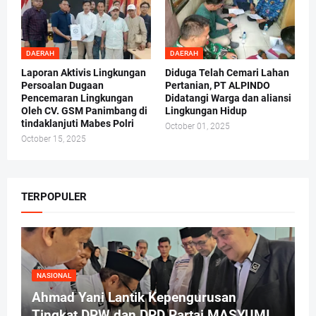
DAERAH
DAERAH
Laporan Aktivis Lingkungan
Diduga Telah Cemari Lahan
Persoalan Dugaan
Pertanian, PT ALPINDO
Pencemaran Lingkungan
Didatangi Warga dan aliansi
Oleh CV. GSM Panimbang di
Lingkungan Hidup
tindaklanjuti Mabes Polri
October 01, 2025
October 15, 2025
TERPOPULER
NASIONAL
Ahmad Yani Lantik Kepengurusan
Tingkat DPW dan DPD Partai MASYUMI