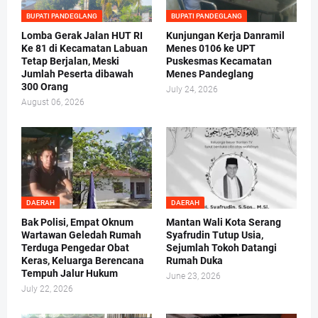
BUPATI PANDEGLANG
BUPATI PANDEGLANG
Lomba Gerak Jalan HUT RI
Kunjungan Kerja Danramil
Ke 81 di Kecamatan Labuan
Menes 0106 ke UPT
Tetap Berjalan, Meski
Puskesmas Kecamatan
Jumlah Peserta dibawah
Menes Pandeglang
300 Orang
July 24, 2026
August 06, 2026
DAERAH
DAERAH
Bak Polisi, Empat Oknum
Mantan Wali Kota Serang
Wartawan Geledah Rumah
Syafrudin Tutup Usia,
Terduga Pengedar Obat
Sejumlah Tokoh Datangi
Keras, Keluarga Berencana
Rumah Duka
Tempuh Jalur Hukum
June 23, 2026
July 22, 2026