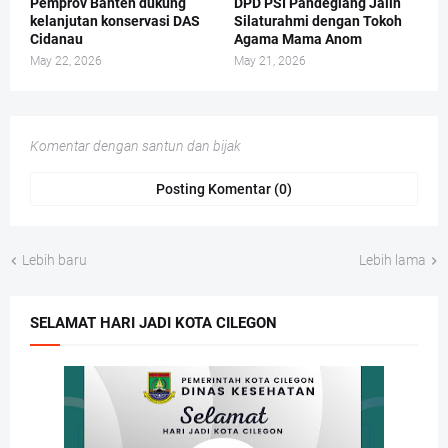
Pemprov Banten dukung
DPD PSI Pandeglang Jalin
kelanjutan konservasi DAS
Silaturahmi dengan Tokoh
Cidanau
Agama Mama Anom
May 22, 2026
May 21, 2026
Komentar dengan santun dan bijak
Posting Komentar (0)
Lebih baru
Lebih lama
SELAMAT HARI JADI KOTA CILEGON