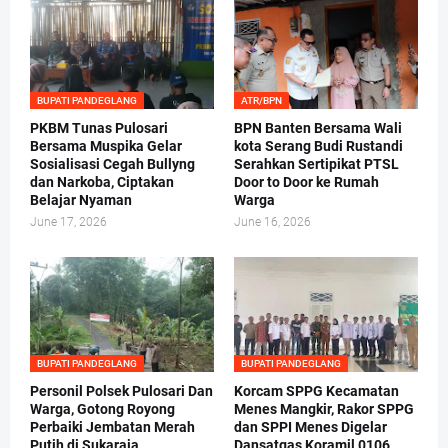
BUPATI PANDEGLANG
ATR/BPN
PKBM Tunas Pulosari
BPN Banten Bersama Wali
Bersama Muspika Gelar
kota Serang Budi Rustandi
Sosialisasi Cegah Bullyng
Serahkan Sertipikat PTSL
dan Narkoba, Ciptakan
Door to Door ke Rumah
Belajar Nyaman
Warga
June 17, 2026
June 16, 2026
BUPATI PANDEGLANG
BUPATI PANDEGLANG
Personil Polsek Pulosari Dan
Korcam SPPG Kecamatan
Warga, Gotong Royong
Menes Mangkir, Rakor SPPG
Perbaiki Jembatan Merah
dan SPPI Menes Digelar
Putih di Sukaraja
Dansatgas Koramil 0106