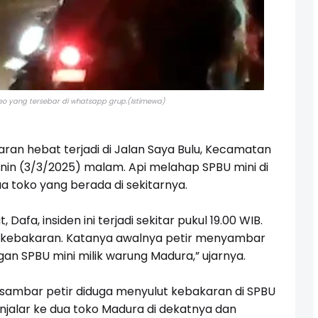
eo yang tersebar di whatsapp grup.(Istimewa)
ran hebat terjadi di Jalan Saya Bulu, Kecamatan
nin (3/3/2025) malam. Api melahap SPBU mini di
toko yang berada di sekitarnya.
fa, insiden ini terjadi sekitar pukul 19.00 WIB.
da kebakaran. Katanya awalnya petir menyambar
ngan SPBU mini milik warung Madura,” ujarnya.
 tersambar petir diduga menyulut kebakaran di SPBU
jalar ke dua toko Madura di dekatnya dan