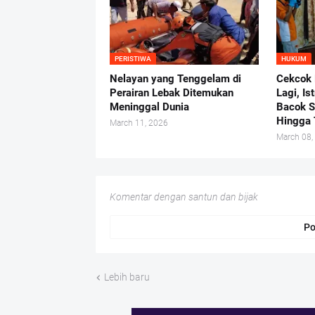
PERISTIWA
HUKUM
Nelayan yang Tenggelam di
Cekcok 
Perairan Lebak Ditemukan
Lagi, Ist
Meninggal Dunia
Bacok S
Hingga
March 11, 2026
March 08,
Komentar dengan santun dan bijak
Po
Lebih baru