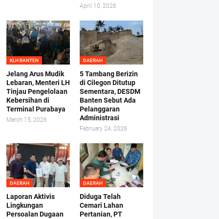
April 10, 2026
KLH BANTEN
DAERAH
Jelang Arus Mudik
5 Tambang Berizin
Lebaran, Menteri LH
di Cilegon Ditutup
Tinjau Pengelolaan
Sementara, DESDM
Kebersihan di
Banten Sebut Ada
Terminal Purabaya
Pelanggaran
Administrasi
March 15, 2026
February 24, 2026
DAERAH
DAERAH
Laporan Aktivis
Diduga Telah
Lingkungan
Cemari Lahan
Persoalan Dugaan
Pertanian, PT