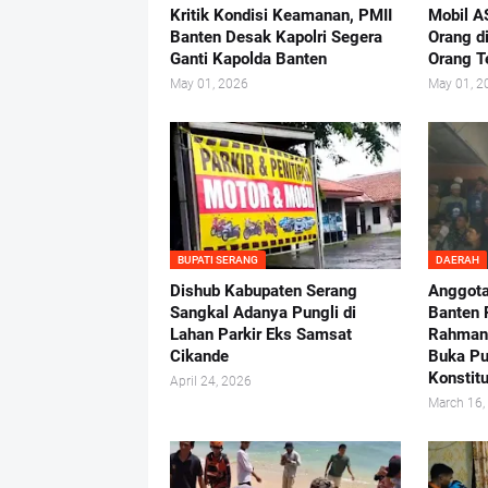
Kritik Kondisi Keamanan, PMII
Mobil A
Banten Desak Kapolri Segera
Orang d
Ganti Kapolda Banten
Orang 
May 01, 2026
May 01, 2
BUPATI SERANG
DAERAH
Dishub Kabupaten Serang
Anggot
Sangkal Adanya Pungli di
Banten 
Lahan Parkir Eks Samsat
Rahman-
Cikande
Buka P
Konstit
April 24, 2026
March 16,