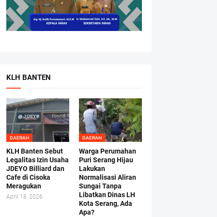
KLH BANTEN
DAERAH
DAERAH
KLH Banten Sebut
Warga Perumahan
Legalitas Izin Usaha
Puri Serang Hijau
JDEYO Billiard dan
Lakukan
Cafe di Cisoka
Normalisasi Aliran
Meragukan
Sungai Tanpa
Libatkan Dinas LH
April 18, 2026
Kota Serang, Ada
Apa?