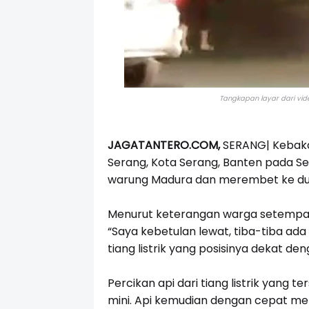
Tangkapan layar dari vid
JAGATANTERO.COM,
SERANG|
Kebaka
Serang, Kota Serang, Banten pada Se
warung Madura dan merembet ke dua 
Menurut keterangan warga setempat, Da
“Saya kebetulan lewat, tiba-tiba a
tiang listrik yang posisinya dekat de
Percikan api dari tiang listrik yang
mini. Api kemudian dengan cepat men