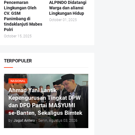
Pencemaran
ALPINDO Didatangi
Lingkungan Oleh
Warga dan aliansi
CV. GSM
Lingkungan Hidup
Panimbang di
October 01, 2025
tindaklanjuti Mabes
Polri
October 15, 2025
TERPOPULER
NASIONAL
Ahmad Yani Lantik
Kepengurusan Tingkat DPW
dan DPD Partai MASYUMI
se-Banten, Sekaligus Bimtek
by
Jagat Antero
-
Senin, Agustus 03, 2026