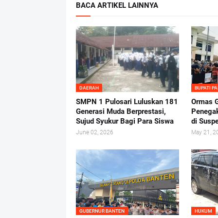
BACA ARTIKEL LAINNYA
DAERAH
BUPATI P
SMPN 1 Pulosari Luluskan 181
Ormas G
Generasi Muda Berprestasi,
Penega
Sujud Syukur Bagi Para Siswa
di Suspe
June 02, 2026
May 21, 2
GUBERNUR BANTEN
HUKUM