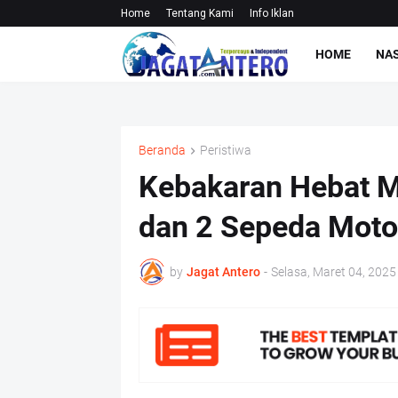
Home
Tentang Kami
Info Iklan
HOME
NA
Beranda
Peristiwa
Kebakaran Hebat M
dan 2 Sepeda Motor
by
Jagat Antero
-
Selasa, Maret 04, 2025