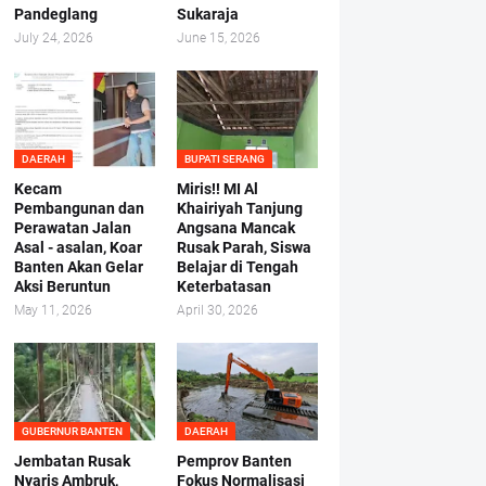
Pandeglang
Sukaraja
July 24, 2026
June 15, 2026
DAERAH
BUPATI SERANG
Kecam
Miris!! MI Al
Pembangunan dan
Khairiyah Tanjung
Perawatan Jalan
Angsana Mancak
Asal - asalan, Koar
Rusak Parah, Siswa
Banten Akan Gelar
Belajar di Tengah
Aksi Beruntun
Keterbatasan
May 11, 2026
April 30, 2026
GUBERNUR BANTEN
DAERAH
Jembatan Rusak
Pemprov Banten
Nyaris Ambruk,
Fokus Normalisasi