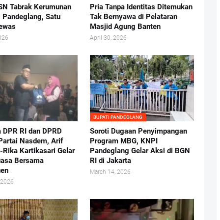
SN Tabrak Kerumunan
Pria Tanpa Identitas Ditemukan
i Pandeglang, Satu
Tak Bernyawa di Pelataran
Tewas
Masjid Agung Banten
026
April 30, 2026
BUPATI PANDEGLANG
a DPR RI dan DPRD
Soroti Dugaan Penyimpangan
Partai Nasdem, Arif
Program MBG, KNPI
Rika Kartikasari Gelar
Pandeglang Gelar Aksi di BGN
uasa Bersama
RI di Jakarta
uen
March 14, 2026
 2026