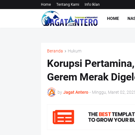
Home
Tentang Kami
Info Iklan
HOME
NA
Beranda
Hukum
Korupsi Pertamina
Gerem Merak Digel
by
Jagat Antero
-
Minggu, Maret 02, 202