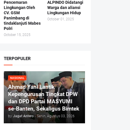
Pencemaran
ALPINDO Didatangi
Lingkungan Oleh
Warga dan aliansi
CV. GSM
Lingkungan Hidup
Panimbang di
October 01, 2025
tindaklanjuti Mabes
Polri
October 15, 2025
TERPOPULER
NASIONAL
Ahmad Yani Lantik
Kepengurusan Tingkat DPW
dan DPD Partai MASYUMI
se-Banten, Sekaligus Bimtek
by
Jagat Antero
-
Senin, Agustus 03, 2026