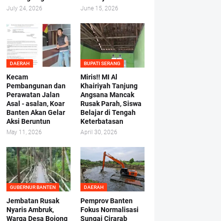
July 24, 2026
June 15, 2026
DAERAH
BUPATI SERANG
Kecam
Miris!! MI Al
Pembangunan dan
Khairiyah Tanjung
Perawatan Jalan
Angsana Mancak
Asal - asalan, Koar
Rusak Parah, Siswa
Banten Akan Gelar
Belajar di Tengah
Aksi Beruntun
Keterbatasan
May 11, 2026
April 30, 2026
GUBERNUR BANTEN
DAERAH
Jembatan Rusak
Pemprov Banten
Nyaris Ambruk,
Fokus Normalisasi
Warga Desa Bojong
Sungai Cirarab