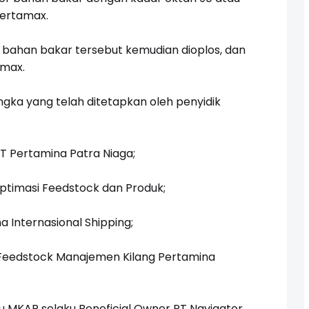
pertamax.
 bahan bakar tersebut kemudian dioplos, dan
amax.
ngka yang telah ditetapkan oleh penyidik
PT Pertamina Patra Niaga;
 Optimasi Feedstock dan Produk;
na Internasional Shipping;
 Feedstock Manajemen Kilang Pertamina
 MKAR selaku Beneficial Owner PT Navigator