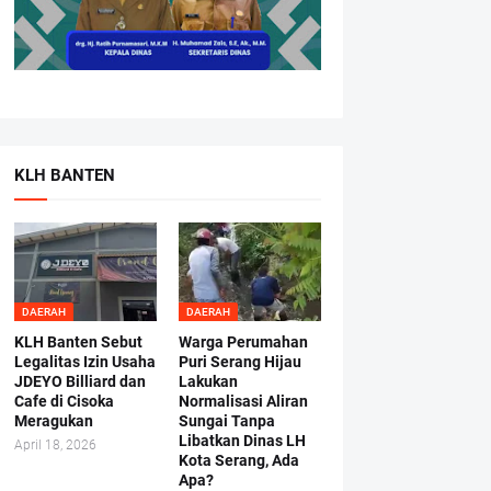
KLH BANTEN
DAERAH
DAERAH
KLH Banten Sebut
Warga Perumahan
Legalitas Izin Usaha
Puri Serang Hijau
JDEYO Billiard dan
Lakukan
Cafe di Cisoka
Normalisasi Aliran
Meragukan
Sungai Tanpa
Libatkan Dinas LH
April 18, 2026
Kota Serang, Ada
Apa?