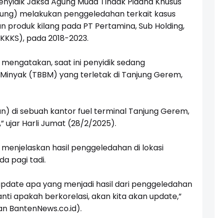
nyidik Jaksa Agung Muda Tindak Pidana Khusus
ung) melakukan penggeledahan terkait kasus
n produk kilang pada PT Pertamina, Sub Holding,
(KKKS), pada
2018-2023
.
 mengatakan, saat ini penyidik sedang
inyak (TBBM) yang terletak di Tanjung Gerem,
) di sebuah kantor fuel terminal Tanjung Gerem,
 ujar Harli Jumat (28/2/2025).
a menjelaskan hasil penggeledahan di lokasi
a pagi tadi.
 update apa yang menjadi hasil dari penggeledahan
anti apakah berkorelasi, akan kita akan update,”
gan
BantenNews.co.id
).