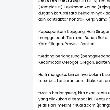
JAGATANTERO.COM,
CILEGON| Tim pe
(Jampidsus) Kejaksaan Agung (Kejag
dugaan korupsi tata kelola minyak da
dan Kontraktor Kontrak Kerja Sama 
Kapuspenkum Kejagung, Harli Siregar
menggeledah Terminal Bahan Bakar M
Kota Cilegon, Provinsi Banten.
“Sedang berlangsung (penggeledahan
Kecamatan Gerogol, Cilegon, Banten,”
Harli mengaku, kini dirinya belum bis
tersebut. Lantaran baru dilakukan pad
“Masih berlangsung, kita akan tentu
yang dilakukan di tempat ini. Tentu n
jelas Harli melansir
suara.com
(jarin