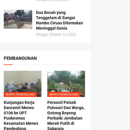
Dua Bocah yang
Tenggelam di Sungai
Nambo Ciruas Ditemukan
Meninggal Dunia
Minggu, Oktober 13, 2024
PEMBANGUNAN
BUPATI PANDEGLANG
BUPATI PANDEGLANG
Kunjungan Kerja
Personil Polsek
Danramil Menes
Pulosari Dan Warga,
0106 ke UPT
Gotong Royong
Puskesmas
Perbaiki Jembatan
Kecamatan Menes
Merah Putih di
Pandeglang
Sukaraja