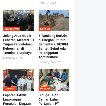
April 10, 2026
KLH BANTEN
DAERAH
Jelang Arus Mudik
5 Tambang Berizin
Lebaran, Menteri LH
di Cilegon Ditutup
Tinjau Pengelolaan
Sementara, DESDM
Kebersihan di
Banten Sebut Ada
Terminal Purabaya
Pelanggaran
Administrasi
March 15, 2026
February 24, 2026
DAERAH
DAERAH
Laporan Aktivis
Diduga Telah
Lingkungan
Cemari Lahan
Persoalan Dugaan
Pertanian, PT