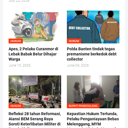
July 22, 2026
HUKUM
HUKUM
Apes, 2 Pelaku Curanmor di
Polda Banten tindak tegas
Lebak Babak Belur Dihajar
premanisme berkedok debt
Warga
collector
June 10, 2026
June 04, 2026
HUKUM
BUPATI PANDEGLANG
Refleksi 28 tahun Reformasi,
Kepastian Hukum Tertunda,
Aiansi BEM Serang Raya
Pelaku Penganiayaan Bebas
Soroti Keterlibatan Militer di
Melenggang, MYM