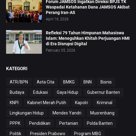
Forum JAMSOS Ingatkan Direksi BPJS TK
Waspadai Ketahanan Dana JAMSOS Akibat
Perang Iran-AS
April 16, 2026
Refleksi 79 Tahun Himpunan Mahasiswa
Islam: Meneguhkan Khitah Perjuangan HMI
di Era Disrupsi Digital
February 05, 2026
KATEGORI
ATR/BPN
Asta Cita
BMKG
BNN
Bisnis
Budaya
Edukasi
Gaya Hidup
Gubernur Banten
KNPI
Kabinet Merah Putih
Kapolri
Kriminal
Lingkungan Hidup
Mendes Yandri
Musrenbang
PPPK
Pendidikan
Pertanian
Polda Banten
Politik
Presiden Prabowo
Program MBG