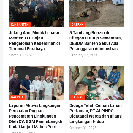
KLH BANTEN
DAERAH
Jelang Arus Mudik Lebaran,
5 Tambang Berizin di
Menteri LH Tinjau
Cilegon Ditutup Sementara,
Pengelolaan Kebersihan di
DESDM Banten Sebut Ada
Terminal Purabaya
Pelanggaran Administrasi
March 15, 2026
February 24, 2026
DAERAH
DAERAH
Laporan Aktivis Lingkungan
Diduga Telah Cemari Lahan
Persoalan Dugaan
Pertanian, PT ALPINDO
Pencemaran Lingkungan
Didatangi Warga dan aliansi
Oleh CV. GSM Panimbang di
Lingkungan Hidup
tindaklanjuti Mabes Polri
October 01, 2025