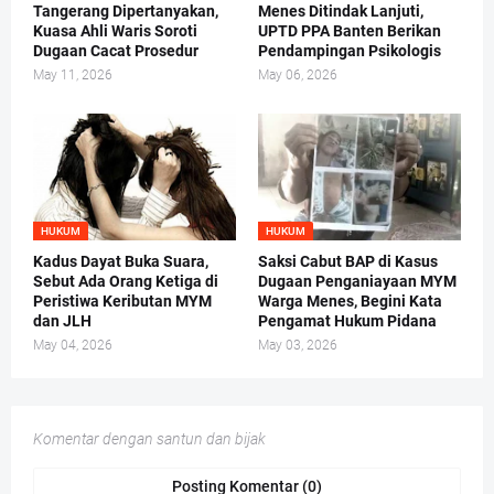
Tangerang Dipertanyakan,
Menes Ditindak Lanjuti,
Kuasa Ahli Waris Soroti
UPTD PPA Banten Berikan
Dugaan Cacat Prosedur
Pendampingan Psikologis
May 11, 2026
May 06, 2026
HUKUM
HUKUM
Kadus Dayat Buka Suara,
Saksi Cabut BAP di Kasus
Sebut Ada Orang Ketiga di
Dugaan Penganiayaan MYM
Peristiwa Keributan MYM
Warga Menes, Begini Kata
dan JLH
Pengamat Hukum Pidana
May 04, 2026
May 03, 2026
Komentar dengan santun dan bijak
Posting Komentar (0)