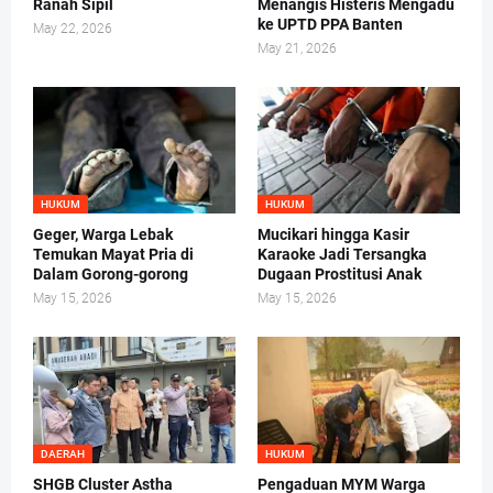
Ranah Sipil
Menangis Histeris Mengadu
ke UPTD PPA Banten
May 22, 2026
May 21, 2026
HUKUM
HUKUM
Geger, Warga Lebak
Mucikari hingga Kasir
Temukan Mayat Pria di
Karaoke Jadi Tersangka
Dalam Gorong-gorong
Dugaan Prostitusi Anak
May 15, 2026
May 15, 2026
DAERAH
HUKUM
SHGB Cluster Astha
Pengaduan MYM Warga