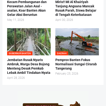
Kecam Pembangunan dan
Miris!! MI Al Khairiyah
Perawatan Jalan Asal -
Tanjung Angsana Mancak
asalan, Koar Banten Akan
Rusak Parah, Siswa Belajar
Gelar Aksi Beruntun
di Tengah Keterbatasan
May 11, 2026
April 30, 2026
GUBERNUR BANTEN
DAERAH
Jembatan Rusak Nyaris
Pemprov Banten Fokus
Ambruk, Warga Desa Bojong
Normalisasi Sungai Cirarab
Menteng Desak Pemkab
Tangerang
Lebak Ambil Tindakan Nyata
February 25, 2026
April 28, 2026