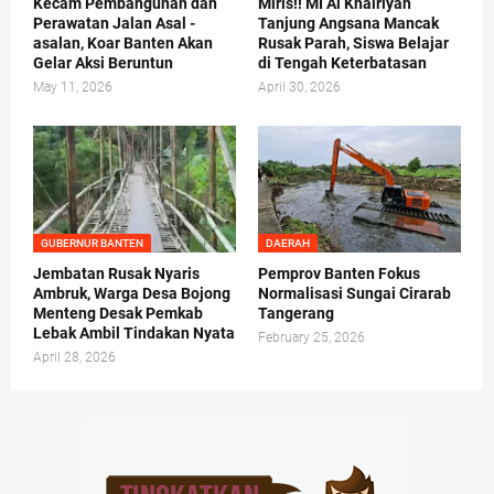
Kecam Pembangunan dan
Miris!! MI Al Khairiyah
Perawatan Jalan Asal -
Tanjung Angsana Mancak
asalan, Koar Banten Akan
Rusak Parah, Siswa Belajar
Gelar Aksi Beruntun
di Tengah Keterbatasan
May 11, 2026
April 30, 2026
GUBERNUR BANTEN
DAERAH
Jembatan Rusak Nyaris
Pemprov Banten Fokus
Ambruk, Warga Desa Bojong
Normalisasi Sungai Cirarab
Menteng Desak Pemkab
Tangerang
Lebak Ambil Tindakan Nyata
February 25, 2026
April 28, 2026