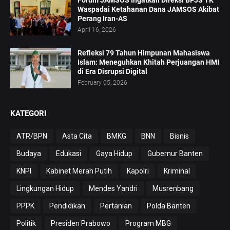
Forum JAMSOS Ingatkan Direksi BPJS TK
Waspadai Ketahanan Dana JAMSOS Akibat
Perang Iran-AS
April 16, 2026
Refleksi 79 Tahun Himpunan Mahasiswa
Islam: Meneguhkan Khitah Perjuangan HMI
di Era Disrupsi Digital
February 05, 2026
KATEGORI
ATR/BPN
Asta Cita
BMKG
BNN
Bisnis
Budaya
Edukasi
Gaya Hidup
Gubernur Banten
KNPI
Kabinet Merah Putih
Kapolri
Kriminal
Lingkungan Hidup
Mendes Yandri
Musrenbang
PPPK
Pendidikan
Pertanian
Polda Banten
Politik
Presiden Prabowo
Program MBG