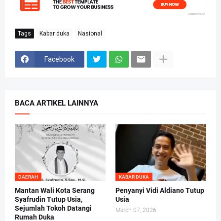
Tags
Kabar duka
Nasional
Facebook
BACA ARTIKEL LAINNYA
DAERAH
KABAR DUKA
Mantan Wali Kota Serang
Penyanyi Vidi Aldiano Tutup
Syafrudin Tutup Usia,
Usia
Sejumlah Tokoh Datangi
March 07, 2026
Rumah Duka