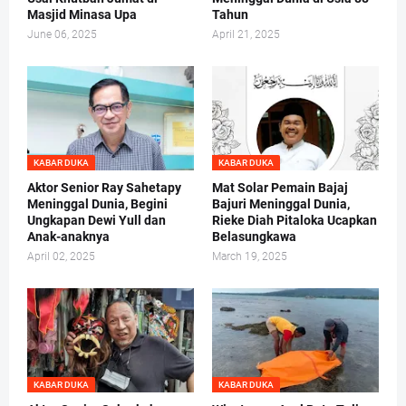
Masjid Minasa Upa
Tahun
June 06, 2025
April 21, 2025
KABAR DUKA
KABAR DUKA
Aktor Senior Ray Sahetapy
Mat Solar Pemain Bajaj
Meninggal Dunia, Begini
Bajuri Meninggal Dunia,
Ungkapan Dewi Yull dan
Rieke Diah Pitaloka Ucapkan
Anak-anaknya
Belasungkawa
April 02, 2025
March 19, 2025
KABAR DUKA
KABAR DUKA