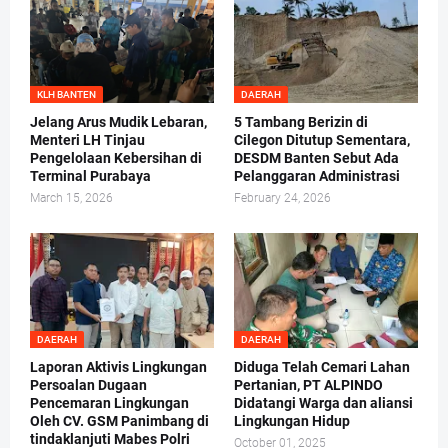
KLH BANTEN
DAERAH
Jelang Arus Mudik Lebaran,
5 Tambang Berizin di
Menteri LH Tinjau
Cilegon Ditutup Sementara,
Pengelolaan Kebersihan di
DESDM Banten Sebut Ada
Terminal Purabaya
Pelanggaran Administrasi
March 15, 2026
February 24, 2026
DAERAH
DAERAH
Laporan Aktivis Lingkungan
Diduga Telah Cemari Lahan
Persoalan Dugaan
Pertanian, PT ALPINDO
Pencemaran Lingkungan
Didatangi Warga dan aliansi
Oleh CV. GSM Panimbang di
Lingkungan Hidup
tindaklanjuti Mabes Polri
October 01, 2025