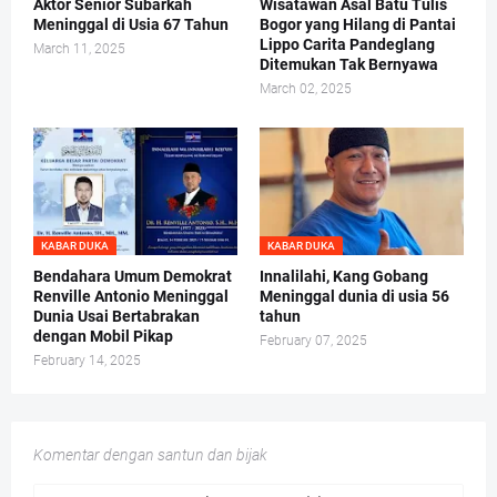
Aktor Senior Subarkah
Wisatawan Asal Batu Tulis
Meninggal di Usia 67 Tahun
Bogor yang Hilang di Pantai
Lippo Carita Pandeglang
March 11, 2025
Ditemukan Tak Bernyawa
March 02, 2025
KABAR DUKA
KABAR DUKA
Bendahara Umum Demokrat
Innalilahi, Kang Gobang
Renville Antonio Meninggal
Meninggal dunia di usia 56
Dunia Usai Bertabrakan
tahun
dengan Mobil Pikap
February 07, 2025
February 14, 2025
Komentar dengan santun dan bijak