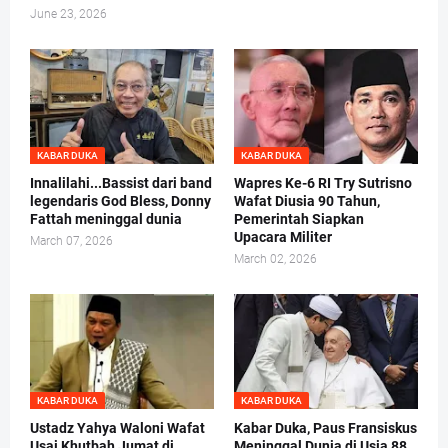
June 23, 2026
KABAR DUKA
KABAR DUKA
Innalilahi...Bassist dari band
Wapres Ke-6 RI Try Sutrisno
legendaris God Bless, Donny
Wafat Diusia 90 Tahun,
Fattah meninggal dunia
Pemerintah Siapkan
Upacara Militer
March 07, 2026
March 02, 2026
KABAR DUKA
KABAR DUKA
Ustadz Yahya Waloni Wafat
Kabar Duka, Paus Fransiskus
Usai Khutbah Jumat di
Meninggal Dunia di Usia 88