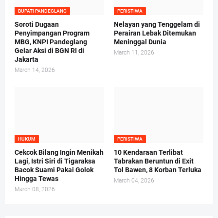
BUPATI PANDEGLANG
PERISTIWA
Soroti Dugaan
Nelayan yang Tenggelam di
Penyimpangan Program
Perairan Lebak Ditemukan
MBG, KNPI Pandeglang
Meninggal Dunia
Gelar Aksi di BGN RI di
March 11, 2026
Jakarta
March 14, 2026
HUKUM
PERISTIWA
Cekcok Bilang Ingin Menikah
10 Kendaraan Terlibat
Lagi, Istri Siri di Tigaraksa
Tabrakan Beruntun di Exit
Bacok Suami Pakai Golok
Tol Bawen, 8 Korban Terluka
Hingga Tewas
March 04, 2026
March 08, 2026