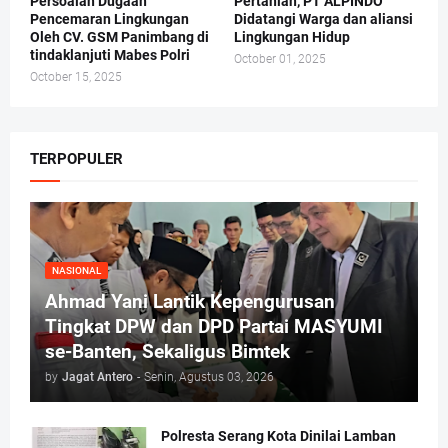
Persoalan Dugaan
Pertanian, PT ALPINDO
Pencemaran Lingkungan
Didatangi Warga dan aliansi
Oleh CV. GSM Panimbang di
Lingkungan Hidup
tindaklanjuti Mabes Polri
October 01, 2025
October 15, 2025
TERPOPULER
NASIONAL
Ahmad Yani Lantik Kepengurusan
Tingkat DPW dan DPD Partai MASYUMI
se-Banten, Sekaligus Bimtek
by
Jagat Antero
-
Senin, Agustus 03, 2026
Polresta Serang Kota Dinilai Lamban