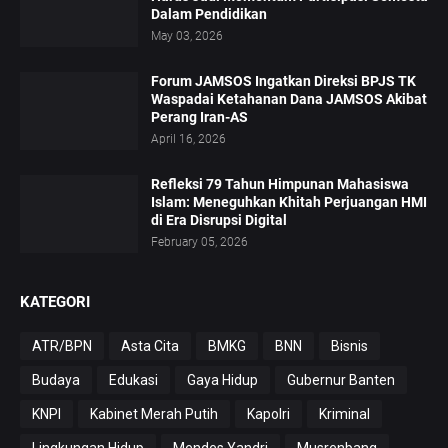
Dalam Pendidikan
May 03, 2026
Forum JAMSOS Ingatkan Direksi BPJS TK
Waspadai Ketahanan Dana JAMSOS Akibat
Perang Iran-AS
April 16, 2026
Refleksi 79 Tahun Himpunan Mahasiswa
Islam: Meneguhkan Khitah Perjuangan HMI
di Era Disrupsi Digital
February 05, 2026
KATEGORI
ATR/BPN
Asta Cita
BMKG
BNN
Bisnis
Budaya
Edukasi
Gaya Hidup
Gubernur Banten
KNPI
Kabinet Merah Putih
Kapolri
Kriminal
Lingkungan Hidup
Mendes Yandri
Musrenbang