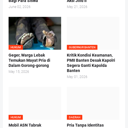
Bagi Para Siswa
Aksi Jilid II
June 02, 2026
May 21, 2026
HUKUM
GUBERNUR BANTEN
Geger, Warga Lebak
Kritik Kondisi Keamanan,
Temukan Mayat Pria di
PMII Banten Desak Kapolri
Dalam Gorong-gorong
Segera Ganti Kapolda
Banten
May 15, 2026
May 01, 2026
HUKUM
DAERAH
Mobil ASN Tabrak
Pria Tanpa Identitas