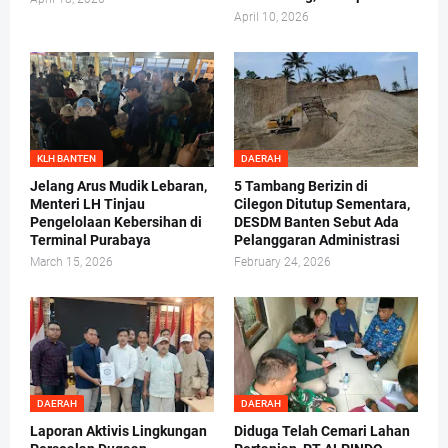
April 10, 2026
KLH BANTEN
DAERAH
Jelang Arus Mudik Lebaran,
5 Tambang Berizin di
Menteri LH Tinjau
Cilegon Ditutup Sementara,
Pengelolaan Kebersihan di
DESDM Banten Sebut Ada
Terminal Purabaya
Pelanggaran Administrasi
March 15, 2026
February 24, 2026
DAERAH
DAERAH
Laporan Aktivis Lingkungan
Diduga Telah Cemari Lahan