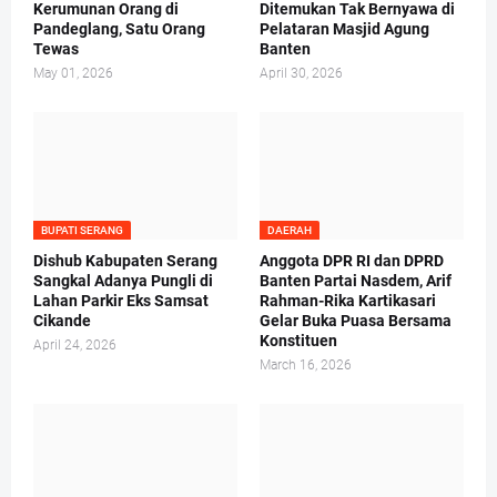
Kerumunan Orang di
Ditemukan Tak Bernyawa di
Pandeglang, Satu Orang
Pelataran Masjid Agung
Tewas
Banten
May 01, 2026
April 30, 2026
BUPATI SERANG
DAERAH
Dishub Kabupaten Serang
Anggota DPR RI dan DPRD
Sangkal Adanya Pungli di
Banten Partai Nasdem, Arif
Lahan Parkir Eks Samsat
Rahman-Rika Kartikasari
Cikande
Gelar Buka Puasa Bersama
Konstituen
April 24, 2026
March 16, 2026