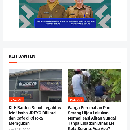
KLH BANTEN
DAERAH
DAERAH
KLH Banten Sebut Legalitas
Warga Perumahan Puri
Izin Usaha JDEYO Billiard
Serang Hijau Lakukan
dan Cafe di Cisoka
Normalisasi Aliran Sungai
Meragukan
Tanpa Libatkan Dinas LH
Kota Serang, Ada Apa?
April 18, 2026