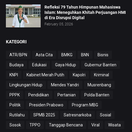
Refleksi 79 Tahun Himpunan Mahasiswa
Islam: Meneguhkan Khitah Perjuangan HMI
di Era Disrupsi Digital
February 05, 2026
KATEGORI
ATR/BPN
Asta Cita
BMKG
BNN
Bisnis
Budaya
Edukasi
Gaya Hidup
Gubernur Banten
KNPI
Kabinet Merah Putih
Kapolri
Kriminal
Lingkungan Hidup
Mendes Yandri
Musrenbang
PPPK
Pendidikan
Pertanian
Polda Banten
Politik
Presiden Prabowo
Program MBG
Rutilahu
SPMB 2025
Satresnarkoba
Sosial
Sosok
TPPO
Tanggap Bencana
Viral
Wisata