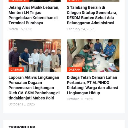
Jelang Arus Mudik Lebaran,
5 Tambang Berizin di
Menteri LH Tinjau
Cilegon Ditutup Sementara,
Pengelolaan Kebersihan di
DESDM Banten Sebut Ada
Terminal Purabaya
Pelanggaran Administrasi
March 15, 2026
February 24, 2026
DAERAH
DAERAH
Laporan Aktivis Lingkungan
Diduga Telah Cemari Lahan
Persoalan Dugaan
Pertanian, PT ALPINDO
Pencemaran Lingkungan
Didatangi Warga dan aliansi
Oleh CV. GSM Panimbang di
Lingkungan Hidup
tindaklanjuti Mabes Polri
October 01, 2025
October 15, 2025
TERPOPULER