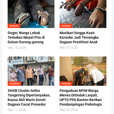
HUKUM
HUKUM
Geger, Warga Lebak
Mucikari hingga Kasir
Temukan Mayat Pria di
Karaoke Jadi Tersangka
Dalam Gorong-gorong
Dugaan Prostitusi Anak
May 15, 2026
May 15, 2026
DAERAH
HUKUM
SHGB Cluster Astha
Pengaduan MYM Warga
Tangerang Dipertanyakan,
Menes Ditindak Lanjuti,
Kuasa Ahli Waris Soroti
UPTD PPA Banten Berikan
Dugaan Cacat Prosedur
Pendampingan Psikologis
May 11, 2026
May 06, 2026