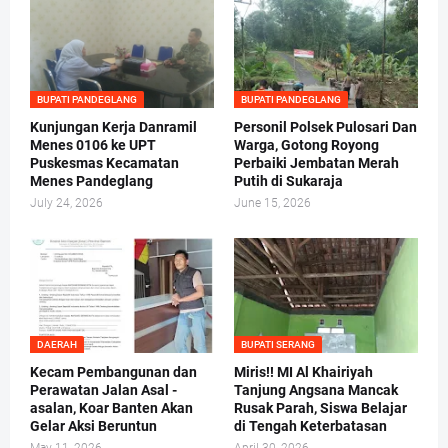
BUPATI PANDEGLANG
BUPATI PANDEGLANG
Kunjungan Kerja Danramil
Personil Polsek Pulosari Dan
Menes 0106 ke UPT
Warga, Gotong Royong
Puskesmas Kecamatan
Perbaiki Jembatan Merah
Menes Pandeglang
Putih di Sukaraja
July 24, 2026
June 15, 2026
DAERAH
BUPATI SERANG
Kecam Pembangunan dan
Miris!! MI Al Khairiyah
Perawatan Jalan Asal -
Tanjung Angsana Mancak
asalan, Koar Banten Akan
Rusak Parah, Siswa Belajar
Gelar Aksi Beruntun
di Tengah Keterbatasan