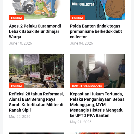
HUKUM
HUKUM
Apes, 2 Pelaku Curanmor di
Polda Banten tindak tegas
Lebak Babak Belur Dihajar
premanisme berkedok debt
Warga
collector
June 10, 2026
June 04, 2026
HUKUM
BUPATI PANDEGLANG
Refleksi 28 tahun Reformasi,
Kepastian Hukum Tertunda,
Aiansi BEM Serang Raya
Pelaku Penganiayaan Bebas
Soroti Keterlibatan Militer di
Melenggang, MYM
Ranah Sipil
Menangis Histeris Mengadu
ke UPTD PPA Banten
May 22, 2026
May 21, 2026