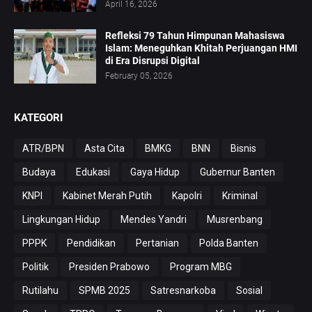
April 16, 2026
Refleksi 79 Tahun Himpunan Mahasiswa
Islam: Meneguhkan Khitah Perjuangan HMI
di Era Disrupsi Digital
February 05, 2026
KATEGORI
ATR/BPN
Asta Cita
BMKG
BNN
Bisnis
Budaya
Edukasi
Gaya Hidup
Gubernur Banten
KNPI
Kabinet Merah Putih
Kapolri
Kriminal
Lingkungan Hidup
Mendes Yandri
Musrenbang
PPPK
Pendidikan
Pertanian
Polda Banten
Politik
Presiden Prabowo
Program MBG
Rutilahu
SPMB 2025
Satresnarkoba
Sosial