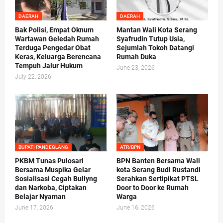
DAERAH
DAERAH
Bak Polisi, Empat Oknum
Mantan Wali Kota Serang
Wartawan Geledah Rumah
Syafrudin Tutup Usia,
Terduga Pengedar Obat
Sejumlah Tokoh Datangi
Keras, Keluarga Berencana
Rumah Duka
Tempuh Jalur Hukum
June 23, 2026
July 22, 2026
BUPATI PANDEGLANG
ATR/BPN
PKBM Tunas Pulosari
BPN Banten Bersama Wali
Bersama Muspika Gelar
kota Serang Budi Rustandi
Sosialisasi Cegah Bullyng
Serahkan Sertipikat PTSL
dan Narkoba, Ciptakan
Door to Door ke Rumah
Belajar Nyaman
Warga
June 17, 2026
June 16, 2026