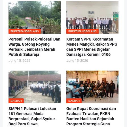
BUPATI PANDEGLANG
BUPATI PANDEGLANG
Personil Polsek Pulosari Dan
Korcam SPPG Kecamatan
Warga, Gotong Royong
Menes Mangkir, Rakor SPPG
Perbaiki Jembatan Merah
dan SPPI Menes Digelar
Putih di Sukaraja
Dansatgas Koramil 0106
June 15, 2026
June 15, 2026
DAERAH
DAERAH
SMPN 1 Pulosari Luluskan
Gelar Rapat Koordinasi dan
181 Generasi Muda
Evaluasi Triwulan, FKBN
Berprestasi, Sujud Syukur
Banten Hasilkan Sejumlah
Bagi Para Siswa
Program Strategis Guna