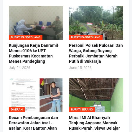
BUPATI PANDEGLANG
BUPATI PANDEGLANG
Kunjungan Kerja Danramil
Personil Polsek Pulosari Dan
Menes 0106 ke UPT
Warga, Gotong Royong
Puskesmas Kecamatan
Perbaiki Jembatan Merah
Menes Pandeglang
Putih di Sukaraja
July 24, 2026
June 15, 2026
DAERAH
BUPATI SERANG
Kecam Pembangunan dan
Miris!! MI Al Khairiyah
Perawatan Jalan Asal -
Tanjung Angsana Mancak
asalan, Koar Banten Akan
Rusak Parah, Siswa Belajar