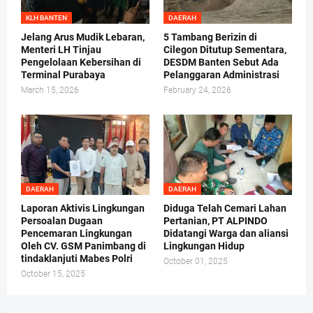
KLH BANTEN
DAERAH
Jelang Arus Mudik Lebaran,
5 Tambang Berizin di
Menteri LH Tinjau
Cilegon Ditutup Sementara,
Pengelolaan Kebersihan di
DESDM Banten Sebut Ada
Terminal Purabaya
Pelanggaran Administrasi
March 15, 2026
February 24, 2026
DAERAH
DAERAH
Laporan Aktivis Lingkungan
Diduga Telah Cemari Lahan
Persoalan Dugaan
Pertanian, PT ALPINDO
Pencemaran Lingkungan
Didatangi Warga dan aliansi
Oleh CV. GSM Panimbang di
Lingkungan Hidup
tindaklanjuti Mabes Polri
October 01, 2025
October 15, 2025