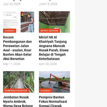
July 24, 2026
June 15, 2026
DAERAH
BUPATI SERANG
Kecam
Miris!! MI Al
Pembangunan dan
Khairiyah Tanjung
Perawatan Jalan
Angsana Mancak
Asal - asalan, Koar
Rusak Parah, Siswa
Banten Akan Gelar
Belajar di Tengah
Aksi Beruntun
Keterbatasan
May 11, 2026
April 30, 2026
GUBERNUR BANTEN
DAERAH
Jembatan Rusak
Pemprov Banten
Nyaris Ambruk,
Fokus Normalisasi
Warga Desa Bojong
Sungai Cirarab