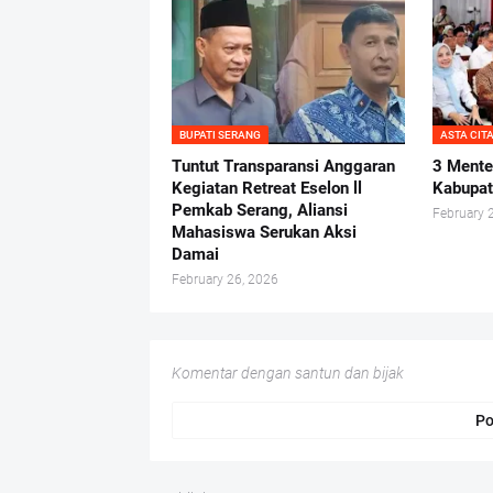
BUPATI SERANG
ASTA CIT
Tuntut Transparansi Anggaran
3 Mente
Kegiatan Retreat Eselon ll
Kabupat
Pemkab Serang, Aliansi
February 
Mahasiswa Serukan Aksi
Damai
February 26, 2026
Komentar dengan santun dan bijak
Po