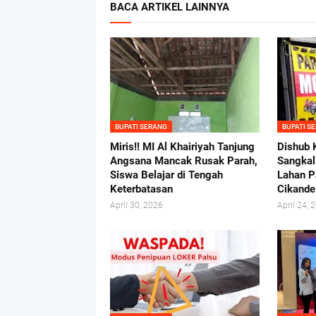
BACA ARTIKEL LAINNYA
BUPATI SERANG
BUPATI S
Miris!! MI Al Khairiyah Tanjung
Dishub 
Angsana Mancak Rusak Parah,
Sangkal
Siswa Belajar di Tengah
Lahan P
Keterbatasan
Cikande
April 30, 2026
April 24, 