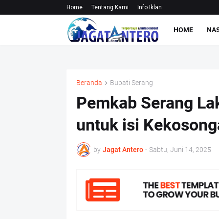
Home
Tentang Kami
Info Iklan
HOME
NA
Beranda
Bupati Serang
Pemkab Serang La
untuk isi Kekosong
by
Jagat Antero
-
Sabtu, Juni 14, 2025