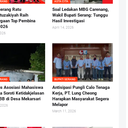
ERANG
ASTA CITA
Serang Ratu
Soal Ledakan MBG Carenang,
uzakiyah Raih
Wakil Bupati Serang: Tunggu
gaan Top Pembina
Hasil Investigasi
2026
April 14, 2026
2026
ERANG
BUPATI SERANG
s Asosiasi Mahasiswa
Antisipasi Pungli Calo Tenaga
a Soroti Ketidakjelasan
Kerja, PT. Lung Cheong
B di Desa Mekarsari
Harapkan Masyarakat Segera
Melapor
 2026
March 11, 2026