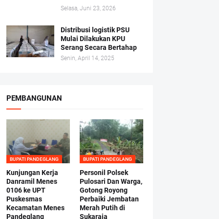
Selasa, Juni 23, 2026
Distribusi logistik PSU
Mulai Dilakukan KPU
Serang Secara Bertahap
Senin, April 14, 2025
PEMBANGUNAN
BUPATI PANDEGLANG
BUPATI PANDEGLANG
Kunjungan Kerja
Personil Polsek
Danramil Menes
Pulosari Dan Warga,
0106 ke UPT
Gotong Royong
Puskesmas
Perbaiki Jembatan
Kecamatan Menes
Merah Putih di
Pandeglang
Sukaraja