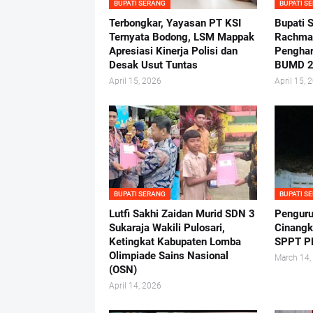
BUPATI SERANG
BUPATI S
Terbongkar, Yayasan PT KSI
Bupati 
Ternyata Bodong, LSM Mappak
Rachmat
Apresiasi Kinerja Polisi dan
Penghar
Desak Usut Tuntas
BUMD 
April 15, 2026
April 15, 
BUPATI SERANG
BUPATI S
Lutfi Sakhi Zaidan Murid SDN 3
Penguru
Sukaraja Wakili Pulosari,
Cinangk
Ketingkat Kabupaten Lomba
SPPT PB
Olimpiade Sains Nasional
March 14,
(OSN)
April 14, 2026