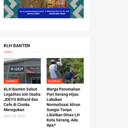
KLH BANTEN
DAERAH
DAERAH
KLH Banten Sebut
Warga Perumahan
Legalitas Izin Usaha
Puri Serang Hijau
JDEYO Billiard dan
Lakukan
Cafe di Cisoka
Normalisasi Aliran
Meragukan
Sungai Tanpa
Libatkan Dinas LH
April 18, 2026
Kota Serang, Ada
Apa?