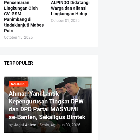
Pencemaran
ALPINDO Didatangi
Lingkungan Oleh
Warga dan aliansi
CV. GSM
Lingkungan Hidup
Panimbang di
October 01, 2025
tindaklanjuti Mabes
Polri
October 15, 2025
TERPOPULER
NASIONAL
Ahmad Yani Lantik
Kepengurusan Tingkat DPW
dan DPD Partai MASYUMI
se-Banten, Sekaligus Bimtek
by
Jagat Antero
-
Senin, Agustus 03, 2026