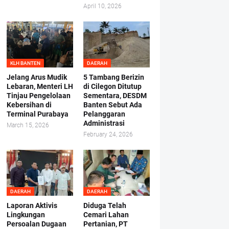
April 10, 2026
KLH BANTEN
DAERAH
Jelang Arus Mudik
5 Tambang Berizin
Lebaran, Menteri LH
di Cilegon Ditutup
Tinjau Pengelolaan
Sementara, DESDM
Kebersihan di
Banten Sebut Ada
Terminal Purabaya
Pelanggaran
Administrasi
March 15, 2026
February 24, 2026
DAERAH
DAERAH
Laporan Aktivis
Diduga Telah
Lingkungan
Cemari Lahan
Persoalan Dugaan
Pertanian, PT