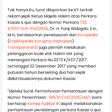
Tak hanya itu, turut dilaporkan ke KY terkait
rekam jejak Ketua Majelis Hakim atas Perkara
Kasasi a quo dengan Nomor Perkara
723
K/PDT.SUS-PHI/2025
, Dr. H. Panji Widagdo, S.H.,
M.H., berdasarkan penelusuran dari
Korupedia
(
Ensiklopedia Koruptor Indonesia
)
Transparansi.ID
juga pernah melakukan
pelanggaran kode etik Hakim MA yang
menangani Perkara No.3373 K/KDT/2017
tertanggal 22 Desember 2017 yang memberi
putusan hanya berselang dua hari sejak
didistribusikannya dokumen Kasasi.
"Melalui Surat Permohonan Pemantauan dengan
Nomor Penerimaan :
516/KY/VII/2025/LM/L
kami
berharap
Komisi Yudisial RI
dapat melaksanakan
pemantauan persidangan perkara Kasasi a quo