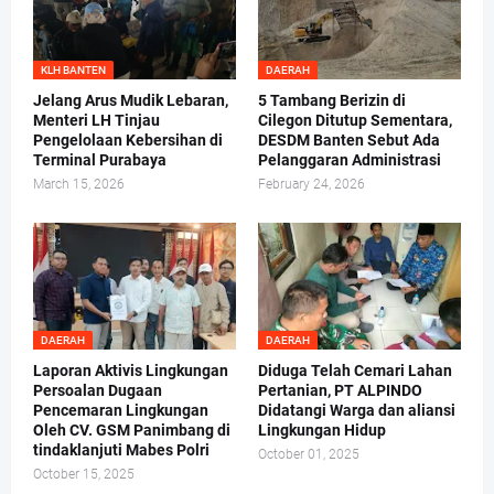
KLH BANTEN
DAERAH
Jelang Arus Mudik Lebaran,
5 Tambang Berizin di
Menteri LH Tinjau
Cilegon Ditutup Sementara,
Pengelolaan Kebersihan di
DESDM Banten Sebut Ada
Terminal Purabaya
Pelanggaran Administrasi
March 15, 2026
February 24, 2026
DAERAH
DAERAH
Laporan Aktivis Lingkungan
Diduga Telah Cemari Lahan
Persoalan Dugaan
Pertanian, PT ALPINDO
Pencemaran Lingkungan
Didatangi Warga dan aliansi
Oleh CV. GSM Panimbang di
Lingkungan Hidup
tindaklanjuti Mabes Polri
October 01, 2025
October 15, 2025