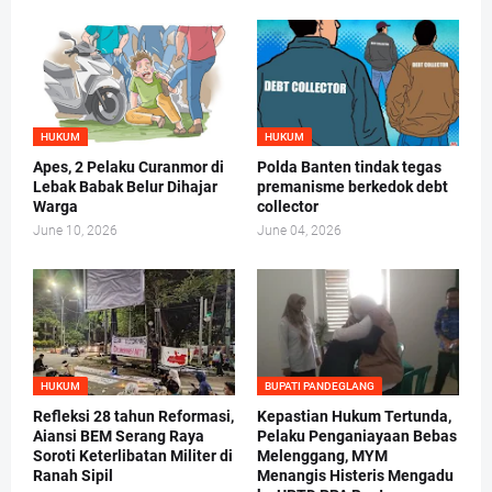
HUKUM
HUKUM
Apes, 2 Pelaku Curanmor di
Polda Banten tindak tegas
Lebak Babak Belur Dihajar
premanisme berkedok debt
Warga
collector
June 10, 2026
June 04, 2026
HUKUM
BUPATI PANDEGLANG
Refleksi 28 tahun Reformasi,
Kepastian Hukum Tertunda,
Aiansi BEM Serang Raya
Pelaku Penganiayaan Bebas
Soroti Keterlibatan Militer di
Melenggang, MYM
Ranah Sipil
Menangis Histeris Mengadu