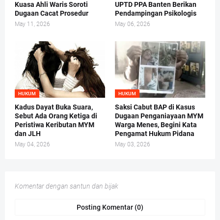
Kuasa Ahli Waris Soroti
UPTD PPA Banten Berikan
Dugaan Cacat Prosedur
Pendampingan Psikologis
May 11, 2026
May 06, 2026
HUKUM
HUKUM
Kadus Dayat Buka Suara,
Saksi Cabut BAP di Kasus
Sebut Ada Orang Ketiga di
Dugaan Penganiayaan MYM
Peristiwa Keributan MYM
Warga Menes, Begini Kata
dan JLH
Pengamat Hukum Pidana
May 04, 2026
May 03, 2026
Komentar dengan santun dan bijak
Posting Komentar (0)