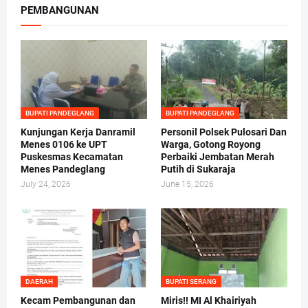
PEMBANGUNAN
BUPATI PANDEGLANG
BUPATI PANDEGLANG
Kunjungan Kerja Danramil
Personil Polsek Pulosari Dan
Menes 0106 ke UPT
Warga, Gotong Royong
Puskesmas Kecamatan
Perbaiki Jembatan Merah
Menes Pandeglang
Putih di Sukaraja
July 24, 2026
June 15, 2026
DAERAH
BUPATI SERANG
Kecam Pembangunan dan
Miris!! MI Al Khairiyah