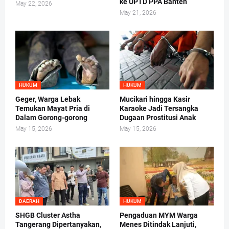
ke UPTD PPA Banten
May 22, 2026
May 21, 2026
HUKUM
HUKUM
Geger, Warga Lebak
Mucikari hingga Kasir
Temukan Mayat Pria di
Karaoke Jadi Tersangka
Dalam Gorong-gorong
Dugaan Prostitusi Anak
May 15, 2026
May 15, 2026
DAERAH
HUKUM
SHGB Cluster Astha
Pengaduan MYM Warga
Tangerang Dipertanyakan,
Menes Ditindak Lanjuti,