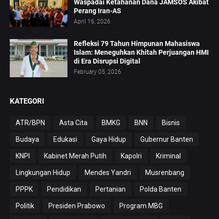
Waspadai Ketahanan Dana JAMSOS Akibat
Perang Iran-AS
April 16, 2026
Refleksi 79 Tahun Himpunan Mahasiswa
Islam: Meneguhkan Khitah Perjuangan HMI
di Era Disrupsi Digital
February 05, 2026
KATEGORI
ATR/BPN
Asta Cita
BMKG
BNN
Bisnis
Budaya
Edukasi
Gaya Hidup
Gubernur Banten
KNPI
Kabinet Merah Putih
Kapolri
Kriminal
Lingkungan Hidup
Mendes Yandri
Musrenbang
PPPK
Pendidikan
Pertanian
Polda Banten
Politik
Presiden Prabowo
Program MBG