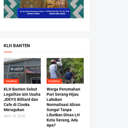
KLH BANTEN
DAERAH
DAERAH
KLH Banten Sebut
Warga Perumahan
Legalitas Izin Usaha
Puri Serang Hijau
JDEYO Billiard dan
Lakukan
Cafe di Cisoka
Normalisasi Aliran
Meragukan
Sungai Tanpa
Libatkan Dinas LH
April 18, 2026
Kota Serang, Ada
Apa?