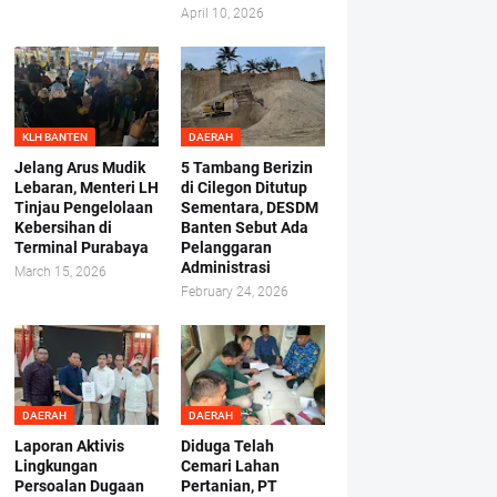
April 10, 2026
KLH BANTEN
DAERAH
Jelang Arus Mudik
5 Tambang Berizin
Lebaran, Menteri LH
di Cilegon Ditutup
Tinjau Pengelolaan
Sementara, DESDM
Kebersihan di
Banten Sebut Ada
Terminal Purabaya
Pelanggaran
Administrasi
March 15, 2026
February 24, 2026
DAERAH
DAERAH
Laporan Aktivis
Diduga Telah
Lingkungan
Cemari Lahan
Persoalan Dugaan
Pertanian, PT