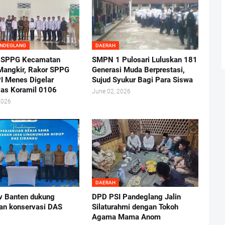
ANDEGLANG
DAERAH
 SPPG Kecamatan
SMPN 1 Pulosari Luluskan 181
angkir, Rakor SPPG
Generasi Muda Berprestasi,
I Menes Digelar
Sujud Syukur Bagi Para Siswa
as Koramil 0106
June 02, 2026
2026
DAERAH
 Banten dukung
DPD PSI Pandeglang Jalin
tan konservasi DAS
Silaturahmi dengan Tokoh
Agama Mama Anom