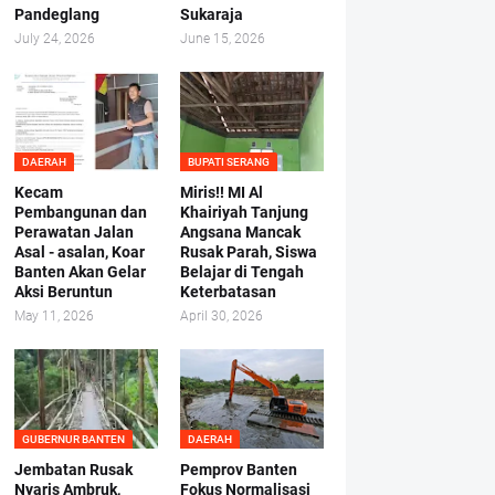
Pandeglang
Sukaraja
July 24, 2026
June 15, 2026
DAERAH
BUPATI SERANG
Kecam
Miris!! MI Al
Pembangunan dan
Khairiyah Tanjung
Perawatan Jalan
Angsana Mancak
Asal - asalan, Koar
Rusak Parah, Siswa
Banten Akan Gelar
Belajar di Tengah
Aksi Beruntun
Keterbatasan
May 11, 2026
April 30, 2026
GUBERNUR BANTEN
DAERAH
Jembatan Rusak
Pemprov Banten
Nyaris Ambruk,
Fokus Normalisasi