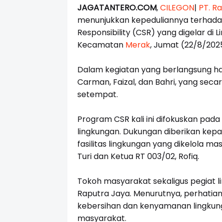
JAGATANTERO.COM
,
CILEGON
|
PT. R
menunjukkan kepeduliannya terhada
Responsibility (CSR) yang digelar di 
Kecamatan
Merak
, Jumat (22/8/202
Dalam kegiatan yang berlangsung han
Carman, Faizal, dan Bahri, yang se
setempat.
Program CSR kali ini difokuskan pada
lingkungan. Dukungan diberikan kep
fasilitas lingkungan yang dikelola m
Turi dan Ketua RT 003/02, Rofiq.
Tokoh masyarakat sekaligus pegiat li
Raputra Jaya. Menurutnya, perhati
kebersihan dan kenyamanan lingkunga
masyarakat.