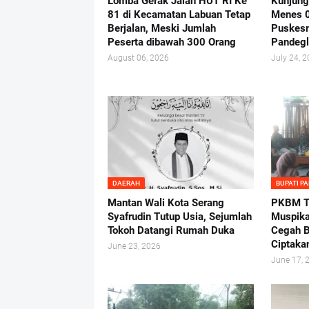
Lomba Gerak Jalan HUT RI Ke
Kunjung
81 di Kecamatan Labuan Tetap
Menes 
Berjalan, Meski Jumlah
Puskes
Peserta dibawah 300 Orang
Pandeg
August 06, 2026
July 24, 
DAERAH
BUPATI P
Mantan Wali Kota Serang
PKBM Tu
Syafrudin Tutup Usia, Sejumlah
Muspika
Tokoh Datangi Rumah Duka
Cegah B
Ciptaka
June 23, 2026
June 17, 