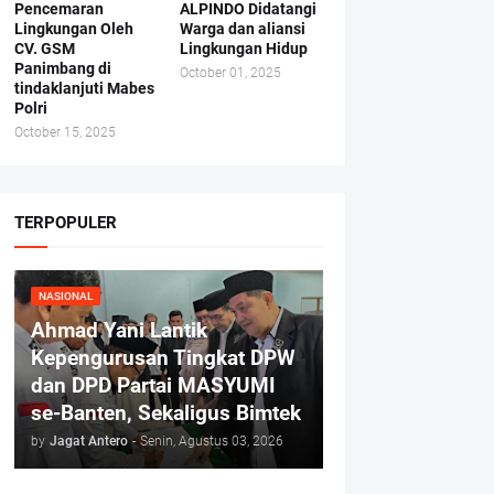
Pencemaran
ALPINDO Didatangi
Lingkungan Oleh
Warga dan aliansi
CV. GSM
Lingkungan Hidup
Panimbang di
October 01, 2025
tindaklanjuti Mabes
Polri
October 15, 2025
TERPOPULER
NASIONAL
Ahmad Yani Lantik
Kepengurusan Tingkat DPW
dan DPD Partai MASYUMI
se-Banten, Sekaligus Bimtek
by
Jagat Antero
-
Senin, Agustus 03, 2026