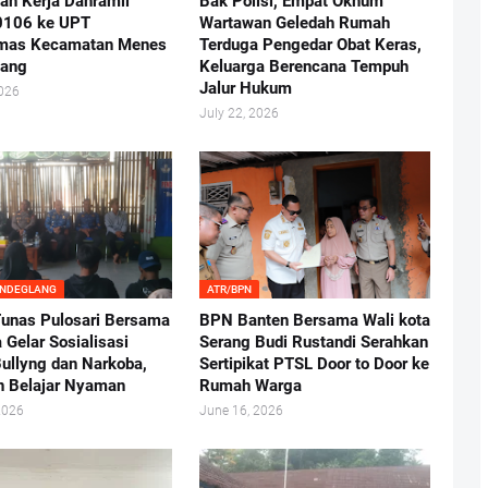
an Kerja Danramil
Bak Polisi, Empat Oknum
0106 ke UPT
Wartawan Geledah Rumah
mas Kecamatan Menes
Terduga Pengedar Obat Keras,
lang
Keluarga Berencana Tempuh
Jalur Hukum
2026
July 22, 2026
ANDEGLANG
ATR/BPN
nas Pulosari Bersama
BPN Banten Bersama Wali kota
 Gelar Sosialisasi
Serang Budi Rustandi Serahkan
ullyng dan Narkoba,
Sertipikat PTSL Door to Door ke
n Belajar Nyaman
Rumah Warga
2026
June 16, 2026