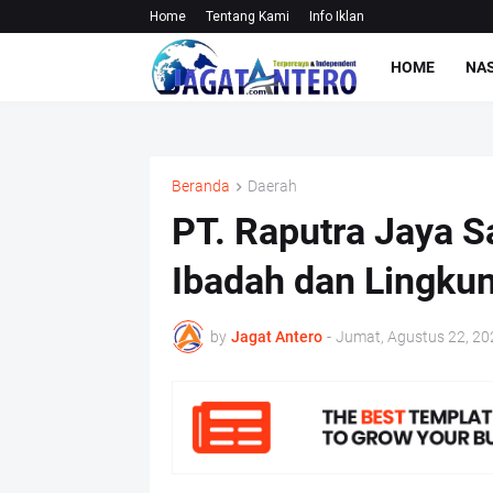
Home
Tentang Kami
Info Iklan
HOME
NA
Beranda
Daerah
PT. Raputra Jaya S
Ibadah dan Lingkun
by
Jagat Antero
-
Jumat, Agustus 22, 20