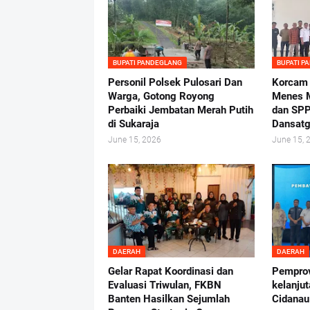
BUPATI PANDEGLANG
BUPATI P
Personil Polsek Pulosari Dan
Korcam
Warga, Gotong Royong
Menes M
Perbaiki Jembatan Merah Putih
dan SPP
di Sukaraja
Dansatg
June 15, 2026
June 15, 
DAERAH
DAERAH
Gelar Rapat Koordinasi dan
Pemprov
Evaluasi Triwulan, FKBN
kelanju
Banten Hasilkan Sejumlah
Cidanau