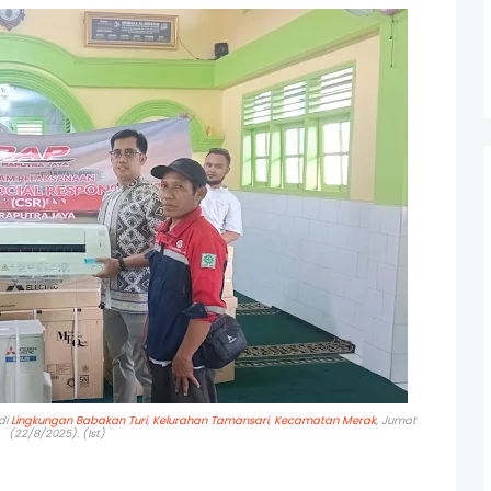
di
Lingkungan Babakan Turi
,
Kelurahan Tamansari
,
Kecamatan Merak
, Jumat
(22/8/2025). (Ist)