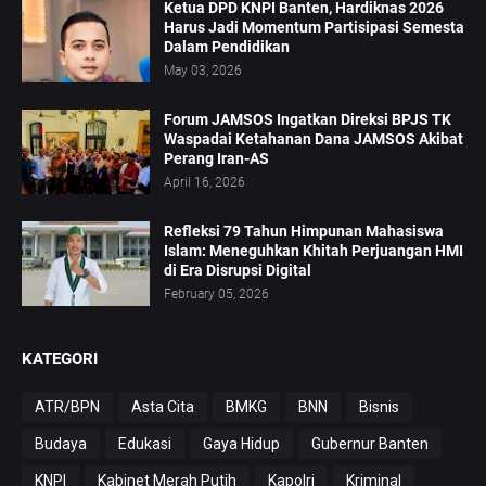
Ketua DPD KNPI Banten, Hardiknas 2026
Harus Jadi Momentum Partisipasi Semesta
Dalam Pendidikan
May 03, 2026
Forum JAMSOS Ingatkan Direksi BPJS TK
Waspadai Ketahanan Dana JAMSOS Akibat
Perang Iran-AS
April 16, 2026
Refleksi 79 Tahun Himpunan Mahasiswa
Islam: Meneguhkan Khitah Perjuangan HMI
di Era Disrupsi Digital
February 05, 2026
KATEGORI
ATR/BPN
Asta Cita
BMKG
BNN
Bisnis
Budaya
Edukasi
Gaya Hidup
Gubernur Banten
KNPI
Kabinet Merah Putih
Kapolri
Kriminal