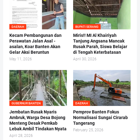
DAERAH
BUPATI SERANG
Kecam Pembangunan dan
Miris!! MI Al Khairiyah
Perawatan Jalan Asal -
Tanjung Angsana Mancak
asalan, Koar Banten Akan
Rusak Parah, Siswa Belajar
Gelar Aksi Beruntun
di Tengah Keterbatasan
May 11, 2026
April 30, 2026
GUBERNUR BANTEN
DAERAH
Jembatan Rusak Nyaris
Pemprov Banten Fokus
Ambruk, Warga Desa Bojong
Normalisasi Sungai Cirarab
Menteng Desak Pemkab
Tangerang
Lebak Ambil Tindakan Nyata
February 25, 2026
April 28, 2026