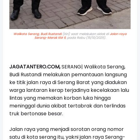
Walikota Serang
,
Budi Rustandi
(Kiri) saat melakukan sidak di
Jalan raya
Serang-Merak
KM 6
, pada Rabu (15/10/2025).
JAGATANTERO.COM,
SERANG| Walikota Serang,
Budi Rustandi melakukan pemantauan langsung
ke titik jalan raya di Serang Barat yang diadukan
warga lantaran kerap terjadinya kecelakaan lalu
lintas yang memakan korban luka hingga
meninggal dunia akibat tertabrak dan terlindas
truk bertonase besar.
Jalan raya yang menjadi sorotan orang nomor
satu di kota serang itu, yakni jalan raya Serang-