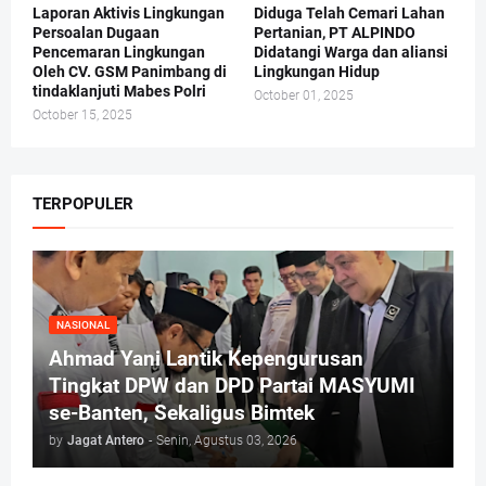
Laporan Aktivis Lingkungan
Diduga Telah Cemari Lahan
Persoalan Dugaan
Pertanian, PT ALPINDO
Pencemaran Lingkungan
Didatangi Warga dan aliansi
Oleh CV. GSM Panimbang di
Lingkungan Hidup
tindaklanjuti Mabes Polri
October 01, 2025
October 15, 2025
TERPOPULER
NASIONAL
Ahmad Yani Lantik Kepengurusan
Tingkat DPW dan DPD Partai MASYUMI
se-Banten, Sekaligus Bimtek
by
Jagat Antero
-
Senin, Agustus 03, 2026