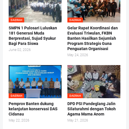
DAERAH
DAERAH
SMPN 1 Pulosari Luluskan
Gelar Rapat Koordinasi dan
181 Generasi Muda
Evaluasi Triwulan, FKBN
Berprestasi, Sujud Syukur
Banten Hasilkan Sejumlah
Bagi Para Siswa
Program Strategis Guna
Penguatan Organisasi
June 02, 2026
May 24, 2026
DAERAH
DAERAH
Pemprov Banten dukung
DPD PSI Pandeglang Jalin
kelanjutan konservasi DAS
Silaturahmi dengan Tokoh
Cidanau
Agama Mama Anom
May 22, 2026
May 21, 2026