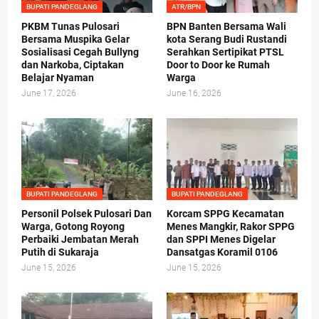
BUPATI PANDEGLANG
ATR/BPN
PKBM Tunas Pulosari
BPN Banten Bersama Wali
Bersama Muspika Gelar
kota Serang Budi Rustandi
Sosialisasi Cegah Bullyng
Serahkan Sertipikat PTSL
dan Narkoba, Ciptakan
Door to Door ke Rumah
Belajar Nyaman
Warga
June 17, 2026
June 16, 2026
BUPATI PANDEGLANG
BUPATI PANDEGLANG
Personil Polsek Pulosari Dan
Korcam SPPG Kecamatan
Warga, Gotong Royong
Menes Mangkir, Rakor SPPG
Perbaiki Jembatan Merah
dan SPPI Menes Digelar
Putih di Sukaraja
Dansatgas Koramil 0106
June 15, 2026
June 15, 2026