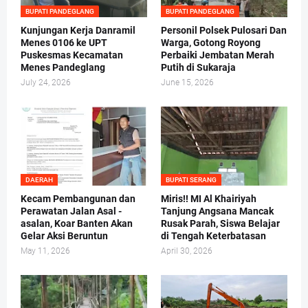
BUPATI PANDEGLANG
BUPATI PANDEGLANG
Kunjungan Kerja Danramil
Personil Polsek Pulosari Dan
Menes 0106 ke UPT
Warga, Gotong Royong
Puskesmas Kecamatan
Perbaiki Jembatan Merah
Menes Pandeglang
Putih di Sukaraja
July 24, 2026
June 15, 2026
DAERAH
BUPATI SERANG
Kecam Pembangunan dan
Miris!! MI Al Khairiyah
Perawatan Jalan Asal -
Tanjung Angsana Mancak
asalan, Koar Banten Akan
Rusak Parah, Siswa Belajar
Gelar Aksi Beruntun
di Tengah Keterbatasan
May 11, 2026
April 30, 2026