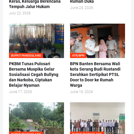
Keras, Keluarga Berencana
Rumah Duka
Tempuh Jalur Hukum
June 23, 2026
July 22, 2026
BUPATI PANDEGLANG
ATR/BPN
PKBM Tunas Pulosari
BPN Banten Bersama Wali
Bersama Muspika Gelar
kota Serang Budi Rustandi
Sosialisasi Cegah Bullyng
Serahkan Sertipikat PTSL
dan Narkoba, Ciptakan
Door to Door ke Rumah
Belajar Nyaman
Warga
June 17, 2026
June 16, 2026