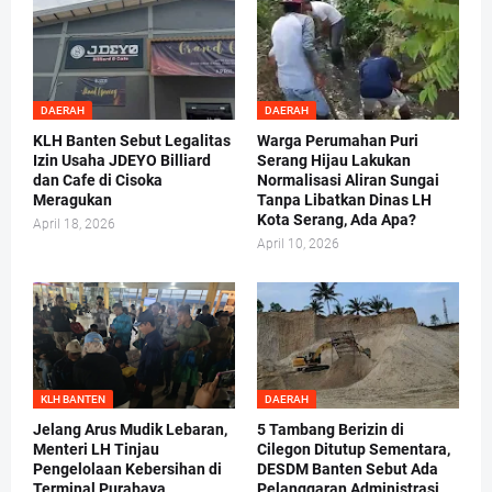
DAERAH
DAERAH
KLH Banten Sebut Legalitas
Warga Perumahan Puri
Izin Usaha JDEYO Billiard
Serang Hijau Lakukan
dan Cafe di Cisoka
Normalisasi Aliran Sungai
Meragukan
Tanpa Libatkan Dinas LH
Kota Serang, Ada Apa?
April 18, 2026
April 10, 2026
KLH BANTEN
DAERAH
Jelang Arus Mudik Lebaran,
5 Tambang Berizin di
Menteri LH Tinjau
Cilegon Ditutup Sementara,
Pengelolaan Kebersihan di
DESDM Banten Sebut Ada
Terminal Purabaya
Pelanggaran Administrasi