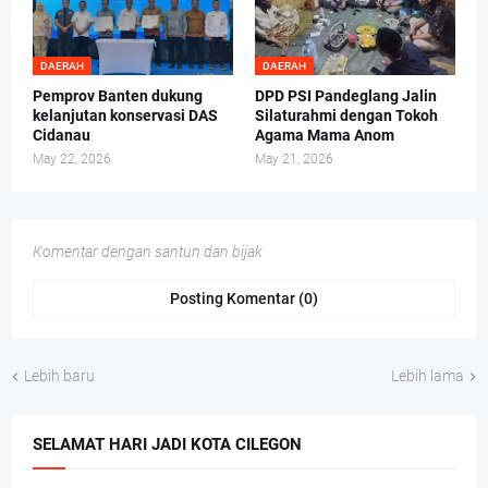
DAERAH
DAERAH
Pemprov Banten dukung
DPD PSI Pandeglang Jalin
kelanjutan konservasi DAS
Silaturahmi dengan Tokoh
Cidanau
Agama Mama Anom
May 22, 2026
May 21, 2026
Komentar dengan santun dan bijak
Posting Komentar (0)
Lebih baru
Lebih lama
SELAMAT HARI JADI KOTA CILEGON