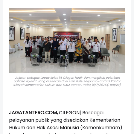
Jajaran petugas Lapas kelas llA Cilegon hadir dan mengikuti pelatihan
bahasa isyarat yang diadakan di
di Aula Bale Soepomo Lantai 3 Kantor
Wilayah Kementerian Hukum dan HAM Banten, Rabu, 10/7/2024.(Foto/Ist)
JAGATANTERO.COM,
CILEGON| Berbagai
pelayanan publik yang disediakan Kementerian
Hukum dan Hak Asasi Manusia (Kemenkumham)