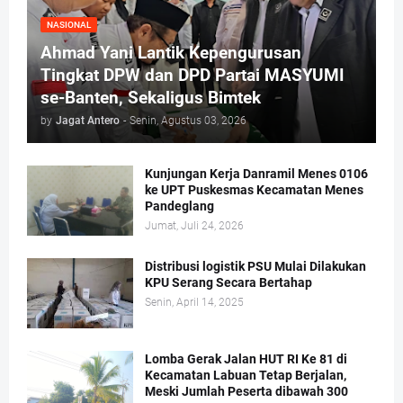
NASIONAL
Ahmad Yani Lantik Kepengurusan
Tingkat DPW dan DPD Partai MASYUMI
se-Banten, Sekaligus Bimtek
by
Jagat Antero
-
Senin, Agustus 03, 2026
Kunjungan Kerja Danramil Menes 0106
ke UPT Puskesmas Kecamatan Menes
Pandeglang
Jumat, Juli 24, 2026
Distribusi logistik PSU Mulai Dilakukan
KPU Serang Secara Bertahap
Senin, April 14, 2025
Lomba Gerak Jalan HUT RI Ke 81 di
Kecamatan Labuan Tetap Berjalan,
Meski Jumlah Peserta dibawah 300