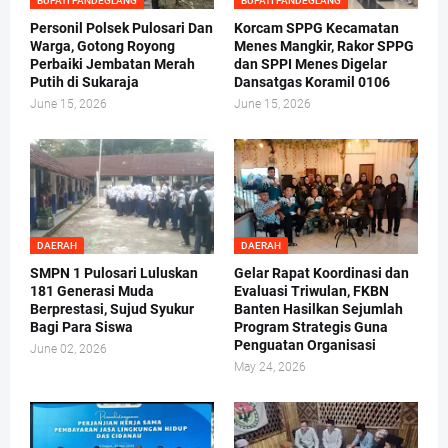
BUPATI PANDEGLANG
BUPATI PANDEGLANG
Personil Polsek Pulosari Dan
Korcam SPPG Kecamatan
Warga, Gotong Royong
Menes Mangkir, Rakor SPPG
Perbaiki Jembatan Merah
dan SPPI Menes Digelar
Putih di Sukaraja
Dansatgas Koramil 0106
June 15, 2026
June 15, 2026
DAERAH
DAERAH
SMPN 1 Pulosari Luluskan
Gelar Rapat Koordinasi dan
181 Generasi Muda
Evaluasi Triwulan, FKBN
Berprestasi, Sujud Syukur
Banten Hasilkan Sejumlah
Bagi Para Siswa
Program Strategis Guna
Penguatan Organisasi
June 02, 2026
May 24, 2026