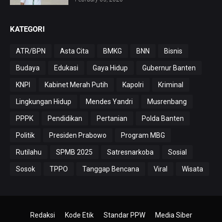
KATEGORI
ATR/BPN
Asta Cita
BMKG
BNN
Bisnis
Budaya
Edukasi
Gaya Hidup
Gubernur Banten
KNPI
Kabinet Merah Putih
Kapolri
Kriminal
Lingkungan Hidup
Mendes Yandri
Musrenbang
PPPK
Pendidikan
Pertanian
Polda Banten
Politik
Presiden Prabowo
Program MBG
Rutilahu
SPMB 2025
Satresnarkoba
Sosial
Sosok
TPPO
Tanggap Bencana
Viral
Wisata
Redaksi
Kode Etik
Standar PPW
Media Siber