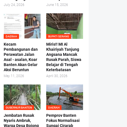
July 24, 2026
June 15, 2026
DAERAH
BUPATI SERANG
Kecam
Miris!! MI Al
Pembangunan dan
Khairiyah Tanjung
Perawatan Jalan
Angsana Mancak
Asal - asalan, Koar
Rusak Parah, Siswa
Banten Akan Gelar
Belajar di Tengah
Aksi Beruntun
Keterbatasan
May 11, 2026
April 30, 2026
GUBERNUR BANTEN
DAERAH
Jembatan Rusak
Pemprov Banten
Nyaris Ambruk,
Fokus Normalisasi
Warga Desa Bojong
Sungai Cirarab