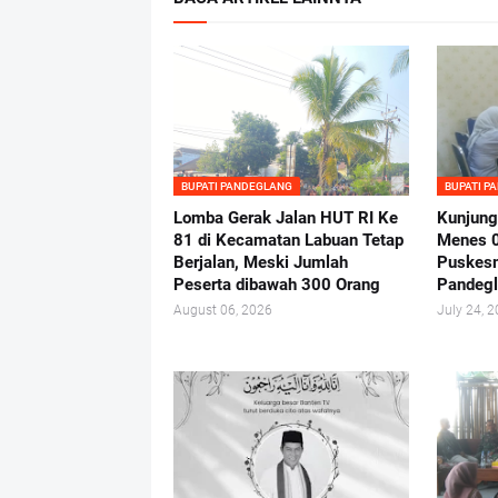
BUPATI PANDEGLANG
BUPATI P
Lomba Gerak Jalan HUT RI Ke
Kunjung
81 di Kecamatan Labuan Tetap
Menes 
Berjalan, Meski Jumlah
Puskes
Peserta dibawah 300 Orang
Pandeg
August 06, 2026
July 24, 