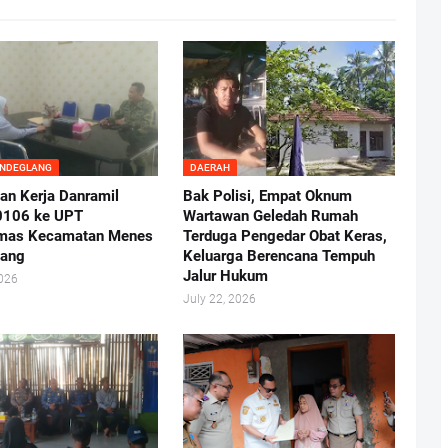
ANDEGLANG
DAERAH
an Kerja Danramil
Bak Polisi, Empat Oknum
0106 ke UPT
Wartawan Geledah Rumah
mas Kecamatan Menes
Terduga Pengedar Obat Keras,
lang
Keluarga Berencana Tempuh
Jalur Hukum
2026
July 22, 2026