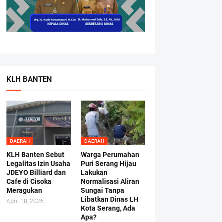
KLH BANTEN
DAERAH
DAERAH
KLH Banten Sebut
Warga Perumahan
Legalitas Izin Usaha
Puri Serang Hijau
JDEYO Billiard dan
Lakukan
Cafe di Cisoka
Normalisasi Aliran
Meragukan
Sungai Tanpa
Libatkan Dinas LH
April 18, 2026
Kota Serang, Ada
Apa?