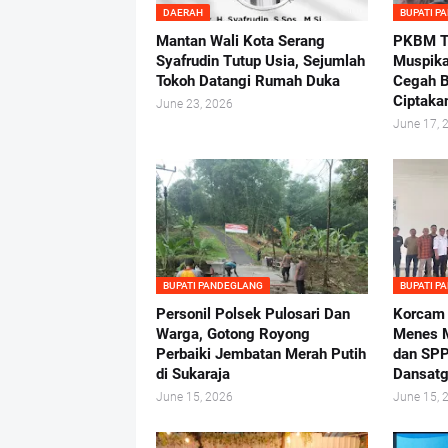
DAERAH
BUPATI P
Mantan Wali Kota Serang
PKBM Tu
Syafrudin Tutup Usia, Sejumlah
Muspika
Tokoh Datangi Rumah Duka
Cegah B
Ciptaka
June 23, 2026
June 17, 
BUPATI PANDEGLANG
BUPATI P
Personil Polsek Pulosari Dan
Korcam
Warga, Gotong Royong
Menes M
Perbaiki Jembatan Merah Putih
dan SPP
di Sukaraja
Dansatg
June 15, 2026
June 15, 