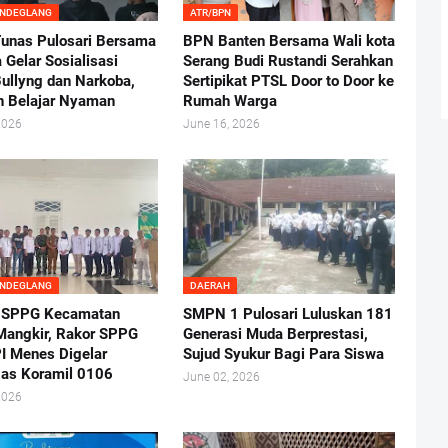
ANDEGLANG
ATR/BPN
nas Pulosari Bersama
BPN Banten Bersama Wali kota
 Gelar Sosialisasi
Serang Budi Rustandi Serahkan
ullyng dan Narkoba,
Sertipikat PTSL Door to Door ke
n Belajar Nyaman
Rumah Warga
2026
June 16, 2026
ANDEGLANG
DAERAH
 SPPG Kecamatan
SMPN 1 Pulosari Luluskan 181
angkir, Rakor SPPG
Generasi Muda Berprestasi,
I Menes Digelar
Sujud Syukur Bagi Para Siswa
as Koramil 0106
June 02, 2026
2026