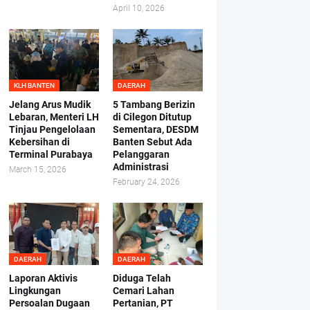
April 10, 2026
KLH BANTEN
DAERAH
Jelang Arus Mudik
5 Tambang Berizin
Lebaran, Menteri LH
di Cilegon Ditutup
Tinjau Pengelolaan
Sementara, DESDM
Kebersihan di
Banten Sebut Ada
Terminal Purabaya
Pelanggaran
Administrasi
March 15, 2026
February 24, 2026
DAERAH
DAERAH
Laporan Aktivis
Diduga Telah
Lingkungan
Cemari Lahan
Persoalan Dugaan
Pertanian, PT