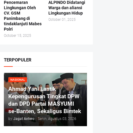
Pencemaran
ALPINDO Didatangi
Lingkungan Oleh
Warga dan aliansi
CV. GSM
Lingkungan Hidup
Panimbang di
October 01, 2025
tindaklanjuti Mabes
Polri
October 15, 2025
TERPOPULER
NASIONAL
Ahmad Yani Lantik
Kepengurusan Tingkat DPW
dan DPD Partai MASYUMI
se-Banten, Sekaligus Bimtek
by
Jagat Antero
-
Senin, Agustus 03, 2026