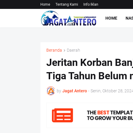
Home
Tentang Kami
Info Iklan
HOME
NA
Beranda
Daerah
Jeritan Korban Ban
Tiga Tahun Belum
by
Jagat Antero
-
Senin, Oktober 28, 202