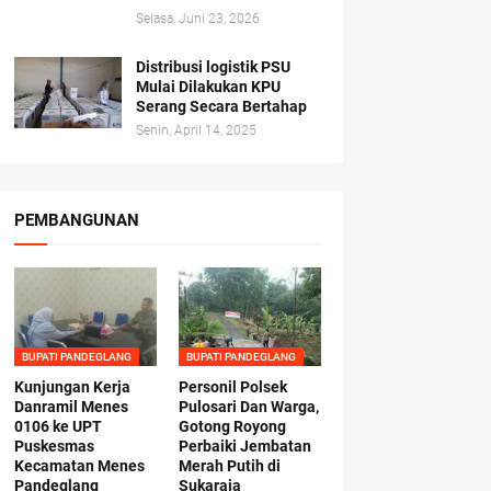
Selasa, Juni 23, 2026
Distribusi logistik PSU
Mulai Dilakukan KPU
Serang Secara Bertahap
Senin, April 14, 2025
PEMBANGUNAN
BUPATI PANDEGLANG
BUPATI PANDEGLANG
Kunjungan Kerja
Personil Polsek
Danramil Menes
Pulosari Dan Warga,
0106 ke UPT
Gotong Royong
Puskesmas
Perbaiki Jembatan
Kecamatan Menes
Merah Putih di
Pandeglang
Sukaraja