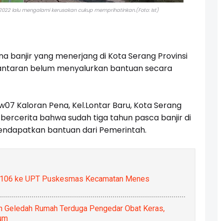
2022 lalu mengalami kerusakan cukup memprihatinkan.(Foto: Ist)
 banjir yang menerjang di Kota Serang Provinsi
lantaran belum menyalurkan bantuan secara
Rw07 Kaloran Pena, Kel.Lontar Baru, Kota Serang
bercerita bahwa sudah tiga tahun pasca banjir di
mendapatkan bantuan dari Pemerintah.
 0106 ke UPT Puskesmas Kecamatan Menes
n Geledah Rumah Terduga Pengedar Obat Keras,
um