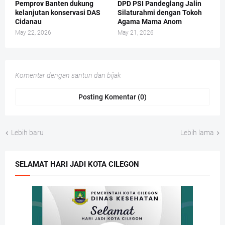
Pemprov Banten dukung
DPD PSI Pandeglang Jalin
kelanjutan konservasi DAS
Silaturahmi dengan Tokoh
Cidanau
Agama Mama Anom
May 22, 2026
May 21, 2026
Komentar dengan santun dan bijak
Posting Komentar (0)
Lebih baru
Lebih lama
SELAMAT HARI JADI KOTA CILEGON