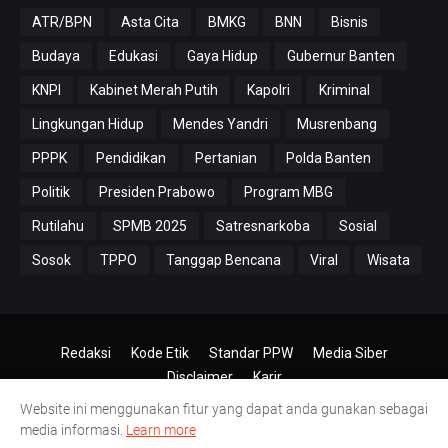
ATR/BPN
Asta Cita
BMKG
BNN
Bisnis
Budaya
Edukasi
Gaya Hidup
Gubernur Banten
KNPI
Kabinet Merah Putih
Kapolri
Kriminal
Lingkungan Hidup
Mendes Yandri
Musrenbang
PPPK
Pendidikan
Pertanian
Polda Banten
Politik
Presiden Prabowo
Program MBG
Rutilahu
SPMB 2025
Satresnarkoba
Sosial
Sosok
TPPO
Tanggap Bencana
Viral
Wisata
Redaksi
Kode Etik
Standar PPW
Media Siber
Disclaimer
Karir
Website ini menggunakan fitur yang dapat anda gunakan sebagai
© 2024-2026
PT.Antero Inti Media
media informasi.
Learn more