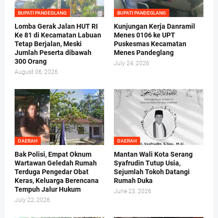
BUPATI PANDEGLANG
BUPATI PANDEGLANG
Lomba Gerak Jalan HUT RI
Kunjungan Kerja Danramil
Ke 81 di Kecamatan Labuan
Menes 0106 ke UPT
Tetap Berjalan, Meski
Puskesmas Kecamatan
Jumlah Peserta dibawah
Menes Pandeglang
300 Orang
July 24, 2026
August 06, 2026
DAERAH
DAERAH
Bak Polisi, Empat Oknum
Mantan Wali Kota Serang
Wartawan Geledah Rumah
Syafrudin Tutup Usia,
Terduga Pengedar Obat
Sejumlah Tokoh Datangi
Keras, Keluarga Berencana
Rumah Duka
Tempuh Jalur Hukum
June 23, 2026
July 22, 2026