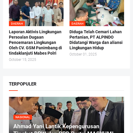
DAERAH
DAERAH
Laporan Aktivis Lingkungan
Diduga Telah Cemari Lahan
Persoalan Dugaan
Pertanian, PT ALPINDO
Pencemaran Lingkungan
Didatangi Warga dan aliansi
Oleh CV. GSM Panimbang di
Lingkungan Hidup
tindaklanjuti Mabes Polri
October 01, 2025
October 15, 2025
TERPOPULER
NASIONAL
Ahmad Yani Lantik Kepengurusan