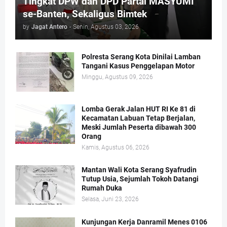
Tingkat DPW dan DPD Partai MASYUMI
se-Banten, Sekaligus Bimtek
by
Jagat Antero
-
Senin, Agustus 03, 2026
Polresta Serang Kota Dinilai Lamban
Tangani Kasus Penggelapan Motor
Minggu, Agustus 09, 2026
Lomba Gerak Jalan HUT RI Ke 81 di
Kecamatan Labuan Tetap Berjalan,
Meski Jumlah Peserta dibawah 300
Orang
Kamis, Agustus 06, 2026
Mantan Wali Kota Serang Syafrudin
Tutup Usia, Sejumlah Tokoh Datangi
Rumah Duka
Selasa, Juni 23, 2026
Kunjungan Kerja Danramil Menes 0106