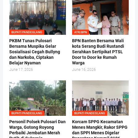
BUPATI PANDEGLANG
ATR/BPN
PKBM Tunas Pulosari
BPN Banten Bersama Wali
Bersama Muspika Gelar
kota Serang Budi Rustandi
Sosialisasi Cegah Bullyng
Serahkan Sertipikat PTSL
dan Narkoba, Ciptakan
Door to Door ke Rumah
Belajar Nyaman
Warga
June 17, 2026
June 16, 2026
BUPATI PANDEGLANG
BUPATI PANDEGLANG
Personil Polsek Pulosari Dan
Korcam SPPG Kecamatan
Warga, Gotong Royong
Menes Mangkir, Rakor SPPG
Perbaiki Jembatan Merah
dan SPPI Menes Digelar