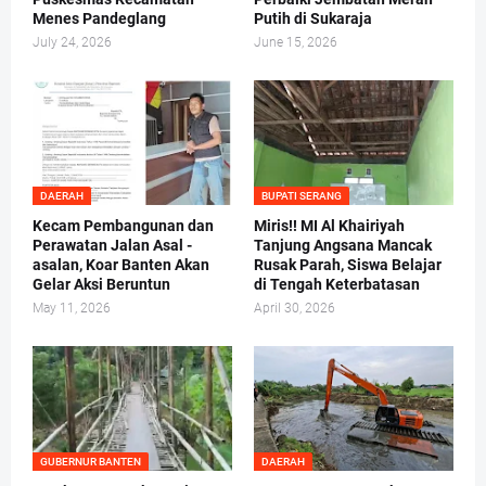
Menes Pandeglang
Putih di Sukaraja
July 24, 2026
June 15, 2026
DAERAH
BUPATI SERANG
Kecam Pembangunan dan
Miris!! MI Al Khairiyah
Perawatan Jalan Asal -
Tanjung Angsana Mancak
asalan, Koar Banten Akan
Rusak Parah, Siswa Belajar
Gelar Aksi Beruntun
di Tengah Keterbatasan
May 11, 2026
April 30, 2026
GUBERNUR BANTEN
DAERAH