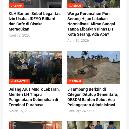
DAERAH
DAERAH
KLH Banten Sebut Legalitas
Warga Perumahan Puri
Izin Usaha JDEYO Billiard
Serang Hijau Lakukan
dan Cafe di Cisoka
Normalisasi Aliran Sungai
Meragukan
Tanpa Libatkan Dinas LH
Kota Serang, Ada Apa?
April 18, 2026
April 10, 2026
KLH BANTEN
DAERAH
Jelang Arus Mudik Lebaran,
5 Tambang Berizin di
Menteri LH Tinjau
Cilegon Ditutup Sementara,
Pengelolaan Kebersihan di
DESDM Banten Sebut Ada
Terminal Purabaya
Pelanggaran Administrasi
March 15, 2026
February 24, 2026