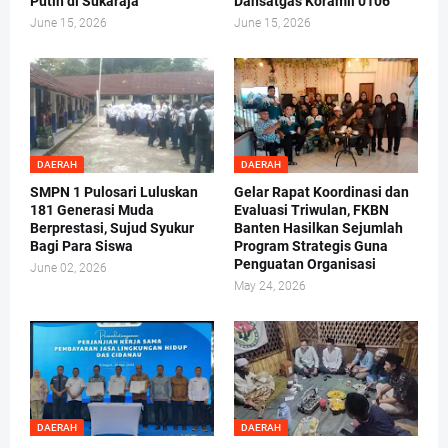
Putih di Sukaraja
Dansatgas Koramil 0106
June 15, 2026
June 15, 2026
DAERAH
DAERAH
SMPN 1 Pulosari Luluskan
Gelar Rapat Koordinasi dan
181 Generasi Muda
Evaluasi Triwulan, FKBN
Berprestasi, Sujud Syukur
Banten Hasilkan Sejumlah
Bagi Para Siswa
Program Strategis Guna
Penguatan Organisasi
June 02, 2026
May 24, 2026
DAERAH
DAERAH