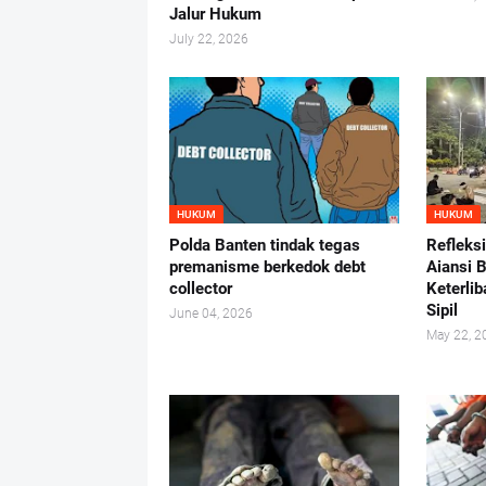
Jalur Hukum
July 22, 2026
HUKUM
HUKUM
Polda Banten tindak tegas
Refleks
premanisme berkedok debt
Aiansi 
collector
Keterlib
Sipil
June 04, 2026
May 22, 2