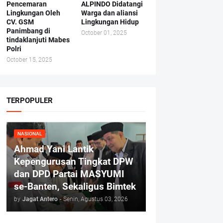
Pencemaran
ALPINDO Didatangi
Lingkungan Oleh
Warga dan aliansi
CV. GSM
Lingkungan Hidup
Panimbang di
October 01, 2025
tindaklanjuti Mabes
Polri
October 15, 2025
TERPOPULER
NASIONAL
Ahmad Yani Lantik
Kepengurusan Tingkat DPW
dan DPD Partai MASYUMI
se-Banten, Sekaligus Bimtek
by
Jagat Antero
-
Senin, Agustus 03, 2026