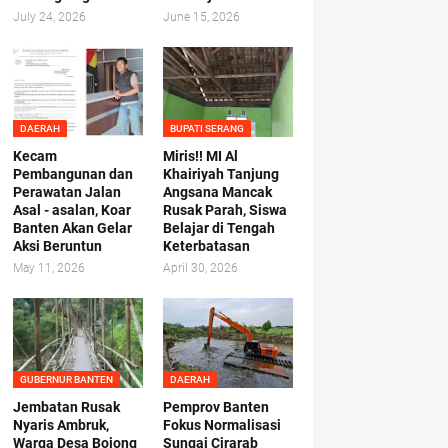
July 24, 2026
June 15, 2026
DAERAH
BUPATI SERANG
Kecam
Miris!! MI Al
Pembangunan dan
Khairiyah Tanjung
Perawatan Jalan
Angsana Mancak
Asal - asalan, Koar
Rusak Parah, Siswa
Banten Akan Gelar
Belajar di Tengah
Aksi Beruntun
Keterbatasan
May 11, 2026
April 30, 2026
GUBERNUR BANTEN
DAERAH
Jembatan Rusak
Pemprov Banten
Nyaris Ambruk,
Fokus Normalisasi
Warga Desa Bojong
Sungai Cirarab