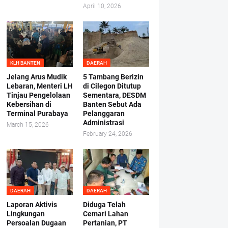
April 10, 2026
KLH BANTEN
DAERAH
Jelang Arus Mudik
5 Tambang Berizin
Lebaran, Menteri LH
di Cilegon Ditutup
Tinjau Pengelolaan
Sementara, DESDM
Kebersihan di
Banten Sebut Ada
Terminal Purabaya
Pelanggaran
Administrasi
March 15, 2026
February 24, 2026
DAERAH
DAERAH
Laporan Aktivis
Diduga Telah
Lingkungan
Cemari Lahan
Persoalan Dugaan
Pertanian, PT