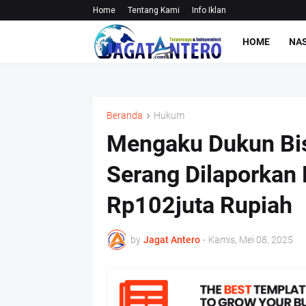
Home
Tentang Kami
Info Iklan
HOME
NA
Beranda
Hukum
Mengaku Dukun Bis
Serang Dilaporkan
Rp102juta Rupiah
by
Jagat Antero
-
Kamis, Mei 08, 2025