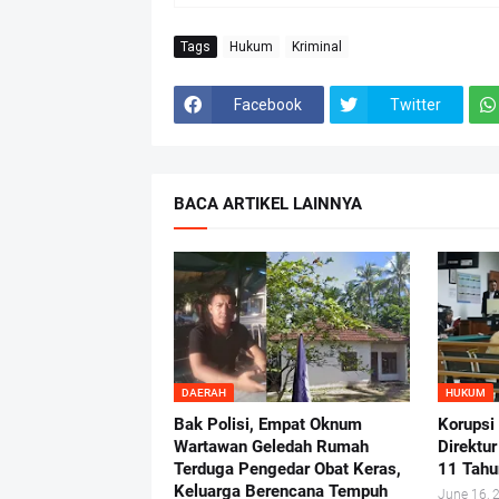
Tags
Hukum
Kriminal
Facebook
Twitter
BACA ARTIKEL LAINNYA
DAERAH
HUKUM
Bak Polisi, Empat Oknum
Korupsi
Wartawan Geledah Rumah
Direktu
Terduga Pengedar Obat Keras,
11 Tahu
Keluarga Berencana Tempuh
June 16, 