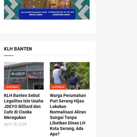
KLH BANTEN
DAERAH
DAERAH
KLH Banten Sebut
Warga Perumahan
Legalitas Izin Usaha
Puri Serang Hijau
JDEYO Billiard dan
Lakukan
Cafe di Cisoka
Normalisasi Aliran
Meragukan
Sungai Tanpa
Libatkan Dinas LH
April 18, 2026
Kota Serang, Ada
Apa?