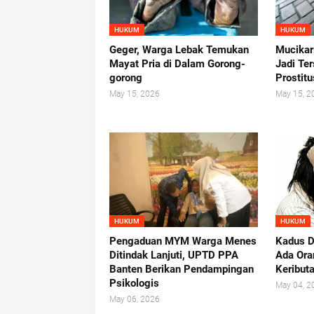
HUKUM
HUKUM
Geger, Warga Lebak Temukan
Mucikar
Mayat Pria di Dalam Gorong-
Jadi Te
gorong
Prostit
May 15, 2026
May 15, 2
HUKUM
HUKUM
Pengaduan MYM Warga Menes
Kadus D
Ditindak Lanjuti, UPTD PPA
Ada Ora
Banten Berikan Pendampingan
Keribut
Psikologis
May 04, 2
May 06, 2026