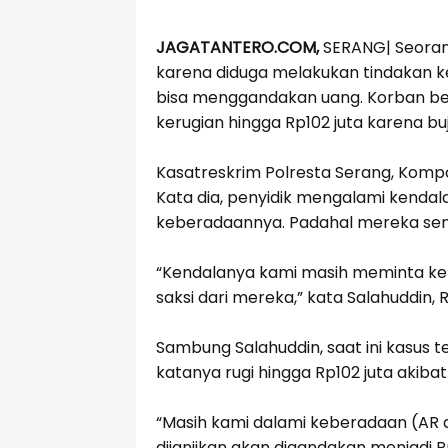
JAGATANTERO.COM,
SERANG| Seorang 
karena diduga melakukan tindakan 
bisa menggandakan uang. Korban be
kerugian hingga Rp102 juta karena buj
Kasatreskrim Polresta Serang, Komp
Kata dia, penyidik mengalami kendala 
keberadaannya. Padahal mereka semp
“Kendalanya kami masih meminta kete
saksi dari mereka,” kata Salahuddin,
Sambung Salahuddin, saat ini kasus t
katanya rugi hingga Rp102 juta akiba
“Masih kami dalami keberadaan (AR d
dijanjikan akan digandakan menjadi R