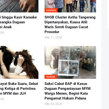
DAERAH
i hingga Kasir Karaoke
SHGB Cluster Astha Tangerang
rsangka Dugaan
Dipertanyakan, Kuasa Ahli
usi Anak
Waris Soroti Dugaan Cacat
Prosedur
026
May 11, 2026
HUKUM
ayat Buka Suara, Sebut
Saksi Cabut BAP di Kasus
ng Ketiga di Peristiwa
Dugaan Penganiayaan MYM
an MYM dan JLH
Warga Menes, Begini Kata
Pengamat Hukum Pidana
026
May 03, 2026