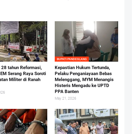
BUPATI PANDEGLANG
i 28 tahun Reformasi,
Kepastian Hukum Tertunda,
BEM Serang Raya Soroti
Pelaku Penganiayaan Bebas
atan Militer di Ranah
Melenggang, MYM Menangis
Histeris Mengadu ke UPTD
PPA Banten
026
May 21, 2026