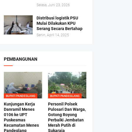
Selasa, Juni 23, 2026
Distribusi logistik PSU
Mulai Dilakukan KPU
Serang Secara Bertahap
Senin, April 14, 2025
PEMBANGUNAN
BUPATI PANDEGLANG
BUPATI PANDEGLANG
Kunjungan Kerja
Personil Polsek
Danramil Menes
Pulosari Dan Warga,
0106 ke UPT
Gotong Royong
Puskesmas
Perbaiki Jembatan
Kecamatan Menes
Merah Putih di
Pandeglang
Sukaraja