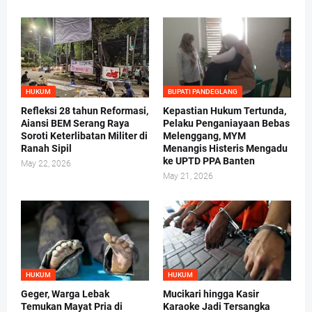
HUKUM
BUPATI PANDEGLANG
Refleksi 28 tahun Reformasi,
Kepastian Hukum Tertunda,
Aiansi BEM Serang Raya
Pelaku Penganiayaan Bebas
Soroti Keterlibatan Militer di
Melenggang, MYM
Ranah Sipil
Menangis Histeris Mengadu
ke UPTD PPA Banten
May 22, 2026
May 21, 2026
HUKUM
HUKUM
Geger, Warga Lebak
Mucikari hingga Kasir
Temukan Mayat Pria di
Karaoke Jadi Tersangka