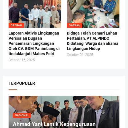
DAERAH
DAERAH
Laporan Aktivis Lingkungan
Diduga Telah Cemari Lahan
Persoalan Dugaan
Pertanian, PT ALPINDO
Pencemaran Lingkungan
Didatangi Warga dan aliansi
Oleh CV. GSM Panimbang di
Lingkungan Hidup
tindaklanjuti Mabes Polri
October 01, 2025
October 15, 2025
TERPOPULER
NASIONAL
Ahmad Yani Lantik Kepengurusan