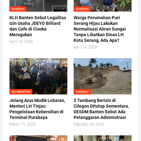
DAERAH
DAERAH
KLH Banten Sebut Legalitas
Warga Perumahan Puri
Izin Usaha JDEYO Billiard
Serang Hijau Lakukan
dan Cafe di Cisoka
Normalisasi Aliran Sungai
Meragukan
Tanpa Libatkan Dinas LH
Kota Serang, Ada Apa?
April 18, 2026
April 10, 2026
KLH BANTEN
DAERAH
Jelang Arus Mudik Lebaran,
5 Tambang Berizin di
Menteri LH Tinjau
Cilegon Ditutup Sementara,
Pengelolaan Kebersihan di
DESDM Banten Sebut Ada
Terminal Purabaya
Pelanggaran Administrasi
March 15, 2026
February 24, 2026