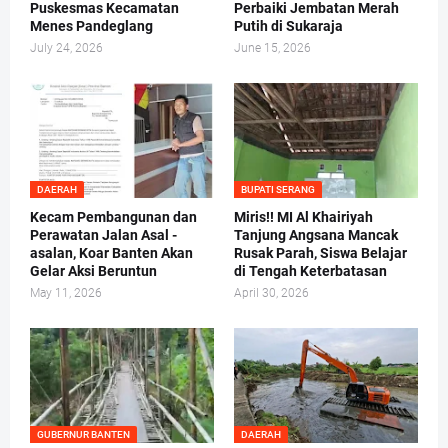
Puskesmas Kecamatan
Perbaiki Jembatan Merah
Menes Pandeglang
Putih di Sukaraja
July 24, 2026
June 15, 2026
DAERAH
BUPATI SERANG
Kecam Pembangunan dan
Miris!! MI Al Khairiyah
Perawatan Jalan Asal -
Tanjung Angsana Mancak
asalan, Koar Banten Akan
Rusak Parah, Siswa Belajar
Gelar Aksi Beruntun
di Tengah Keterbatasan
May 11, 2026
April 30, 2026
GUBERNUR BANTEN
DAERAH