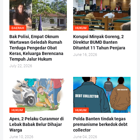
DAERAH
HUKUM
Bak Polisi, Empat Oknum
Korupsi Minyak Goreng, 2
Wartawan Geledah Rumah
Direktur BUMD Banten
Terduga Pengedar Obat
Dituntut 11 Tahun Penjara
Keras, Keluarga Berencana
June 16, 2026
Tempuh Jalur Hukum
July 22, 2026
HUKUM
HUKUM
Apes, 2 Pelaku Curanmor di
Polda Banten tindak tegas
Lebak Babak Belur Dihajar
premanisme berkedok debt
Warga
collector
June 10, 2026
June 04, 2026