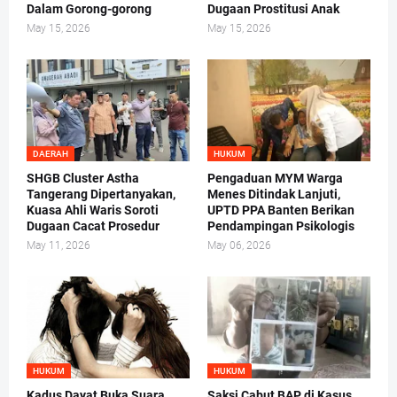
Dalam Gorong-gorong
Dugaan Prostitusi Anak
May 15, 2026
May 15, 2026
DAERAH
HUKUM
SHGB Cluster Astha
Pengaduan MYM Warga
Tangerang Dipertanyakan,
Menes Ditindak Lanjuti,
Kuasa Ahli Waris Soroti
UPTD PPA Banten Berikan
Dugaan Cacat Prosedur
Pendampingan Psikologis
May 11, 2026
May 06, 2026
HUKUM
HUKUM
Kadus Dayat Buka Suara,
Saksi Cabut BAP di Kasus