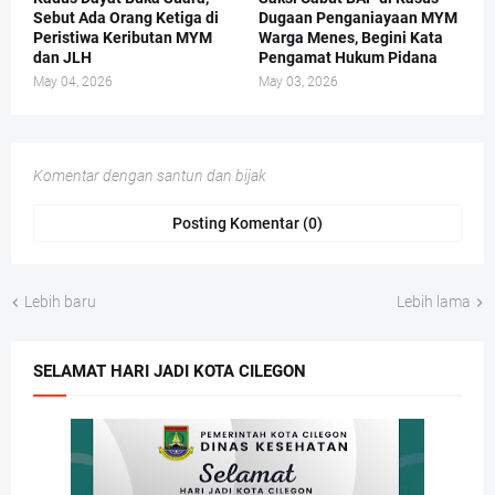
Sebut Ada Orang Ketiga di
Dugaan Penganiayaan MYM
Peristiwa Keributan MYM
Warga Menes, Begini Kata
dan JLH
Pengamat Hukum Pidana
May 04, 2026
May 03, 2026
Komentar dengan santun dan bijak
Posting Komentar (0)
Lebih baru
Lebih lama
SELAMAT HARI JADI KOTA CILEGON