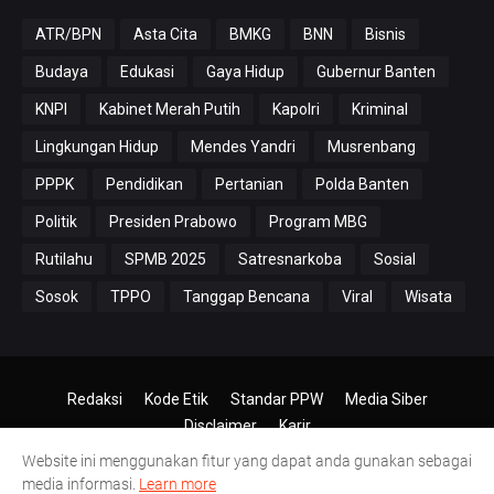
ATR/BPN
Asta Cita
BMKG
BNN
Bisnis
Budaya
Edukasi
Gaya Hidup
Gubernur Banten
KNPI
Kabinet Merah Putih
Kapolri
Kriminal
Lingkungan Hidup
Mendes Yandri
Musrenbang
PPPK
Pendidikan
Pertanian
Polda Banten
Politik
Presiden Prabowo
Program MBG
Rutilahu
SPMB 2025
Satresnarkoba
Sosial
Sosok
TPPO
Tanggap Bencana
Viral
Wisata
Redaksi
Kode Etik
Standar PPW
Media Siber
Disclaimer
Karir
Website ini menggunakan fitur yang dapat anda gunakan sebagai
© 2024-2026
PT.Antero Inti Media
media informasi.
Learn more