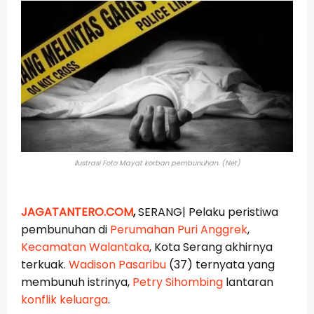
Ilustrasi Foto Mayat korban pembunuhan. (Net)
JAGATANTERO.COM
,
SERANG| Pelaku peristiwa
pembunuhan di
Perumahan Puri Anggrek
,
Kecamatan Walantaka
, Kota Serang akhirnya
terkuak.
Wadison Pasaribu
(37) ternyata yang
membunuh istrinya,
Petry Sihombing
lantaran
konflik keluarga
.