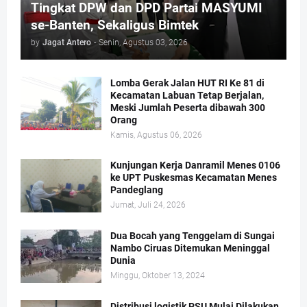
Tingkat DPW dan DPD Partai MASYUMI
se-Banten, Sekaligus Bimtek
by
Jagat Antero
-
Senin, Agustus 03, 2026
Lomba Gerak Jalan HUT RI Ke 81 di
Kecamatan Labuan Tetap Berjalan,
Meski Jumlah Peserta dibawah 300
Orang
Kamis, Agustus 06, 2026
Kunjungan Kerja Danramil Menes 0106
ke UPT Puskesmas Kecamatan Menes
Pandeglang
Jumat, Juli 24, 2026
Dua Bocah yang Tenggelam di Sungai
Nambo Ciruas Ditemukan Meninggal
Dunia
Minggu, Oktober 13, 2024
Distribusi logistik PSU Mulai Dilakukan