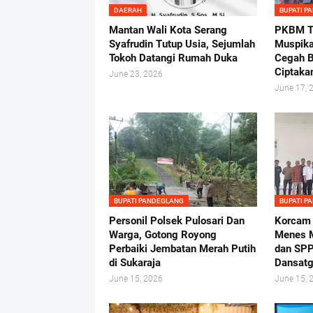
DAERAH
BUPATI P
Mantan Wali Kota Serang
PKBM Tu
Syafrudin Tutup Usia, Sejumlah
Muspika
Tokoh Datangi Rumah Duka
Cegah B
Ciptaka
June 23, 2026
June 17, 
BUPATI PANDEGLANG
BUPATI P
Personil Polsek Pulosari Dan
Korcam
Warga, Gotong Royong
Menes M
Perbaiki Jembatan Merah Putih
dan SPP
di Sukaraja
Dansatg
June 15, 2026
June 15, 