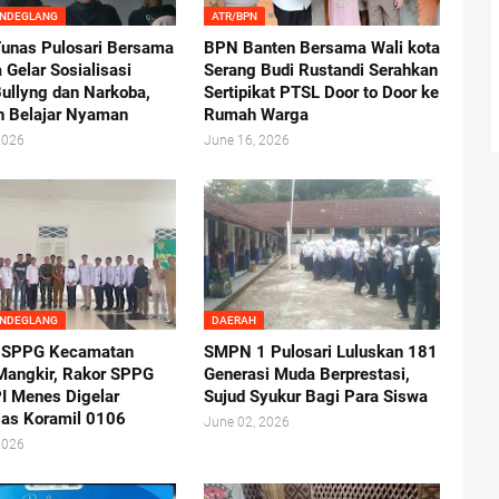
ANDEGLANG
ATR/BPN
nas Pulosari Bersama
BPN Banten Bersama Wali kota
 Gelar Sosialisasi
Serang Budi Rustandi Serahkan
ullyng dan Narkoba,
Sertipikat PTSL Door to Door ke
n Belajar Nyaman
Rumah Warga
2026
June 16, 2026
ANDEGLANG
DAERAH
 SPPG Kecamatan
SMPN 1 Pulosari Luluskan 181
angkir, Rakor SPPG
Generasi Muda Berprestasi,
I Menes Digelar
Sujud Syukur Bagi Para Siswa
as Koramil 0106
June 02, 2026
2026