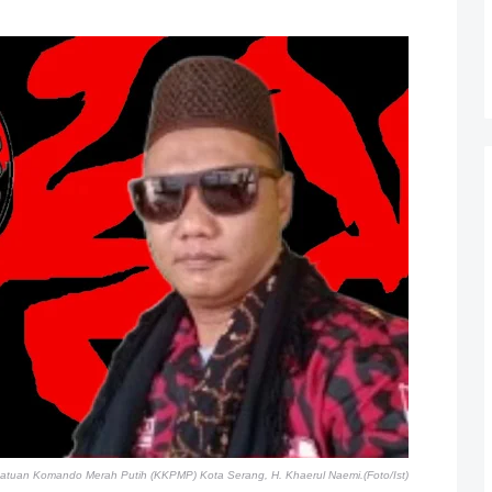
tuan Komando Merah Putih (KKPMP) Kota Serang, H. Khaerul Naemi.(Foto/Ist)