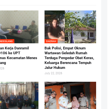
ANDEGLANG
DAERAH
an Kerja Danramil
Bak Polisi, Empat Oknum
0106 ke UPT
Wartawan Geledah Rumah
mas Kecamatan Menes
Terduga Pengedar Obat Keras,
lang
Keluarga Berencana Tempuh
Jalur Hukum
2026
July 22, 2026