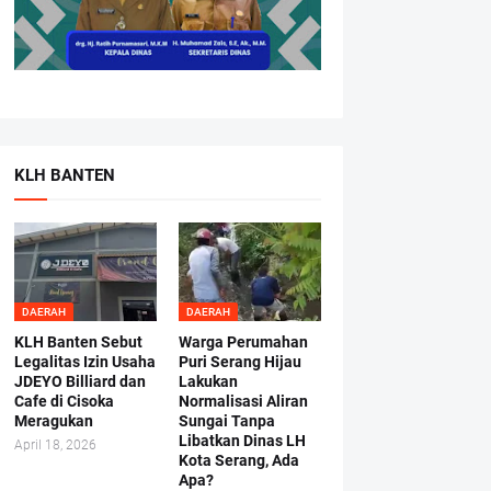
KLH BANTEN
DAERAH
DAERAH
KLH Banten Sebut
Warga Perumahan
Legalitas Izin Usaha
Puri Serang Hijau
JDEYO Billiard dan
Lakukan
Cafe di Cisoka
Normalisasi Aliran
Meragukan
Sungai Tanpa
Libatkan Dinas LH
April 18, 2026
Kota Serang, Ada
Apa?