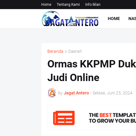
Home
Tentang Kami
Info Iklan
HOME
NA
Beranda
Daerah
Ormas KKPMP Duku
Judi Online
by
Jagat Antero
-
Selasa, Juni 25, 2024