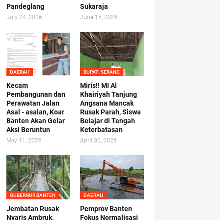
Pandeglang
Sukaraja
July 24, 2026
June 15, 2026
DAERAH
BUPATI SERANG
Kecam
Miris!! MI Al
Pembangunan dan
Khairiyah Tanjung
Perawatan Jalan
Angsana Mancak
Asal - asalan, Koar
Rusak Parah, Siswa
Banten Akan Gelar
Belajar di Tengah
Aksi Beruntun
Keterbatasan
May 11, 2026
April 30, 2026
GUBERNUR BANTEN
DAERAH
Jembatan Rusak
Pemprov Banten
Nyaris Ambruk,
Fokus Normalisasi