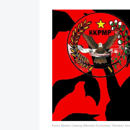
Ketua Markas Cabang (Marcab) Kecamatan Taktakan Kesa