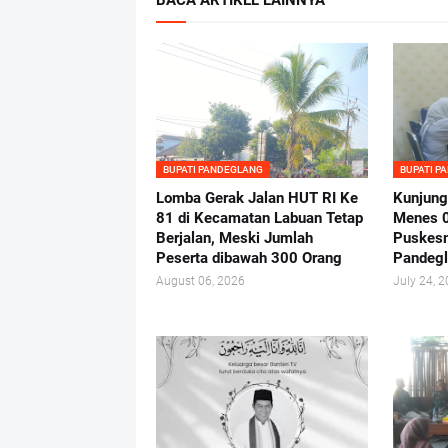
BACA ARTIKEL LAINNYA
BUPATI PANDEGLANG
BUPATI P
Lomba Gerak Jalan HUT RI Ke
Kunjung
81 di Kecamatan Labuan Tetap
Menes 
Berjalan, Meski Jumlah
Puskes
Peserta dibawah 300 Orang
Pandeg
August 06, 2026
July 24, 