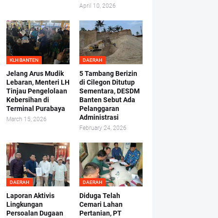
April 10, 2026
KLH BANTEN
DAERAH
Jelang Arus Mudik
5 Tambang Berizin
Lebaran, Menteri LH
di Cilegon Ditutup
Tinjau Pengelolaan
Sementara, DESDM
Kebersihan di
Banten Sebut Ada
Terminal Purabaya
Pelanggaran
Administrasi
March 15, 2026
February 24, 2026
DAERAH
DAERAH
Laporan Aktivis
Diduga Telah
Lingkungan
Cemari Lahan
Persoalan Dugaan
Pertanian, PT