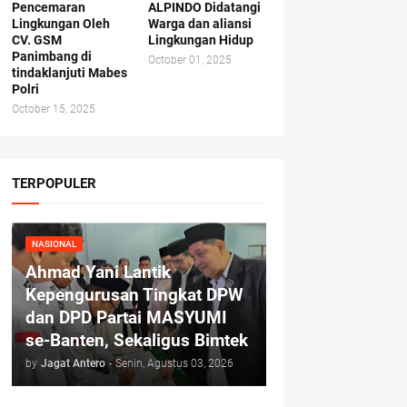
Pencemaran
ALPINDO Didatangi
Lingkungan Oleh
Warga dan aliansi
CV. GSM
Lingkungan Hidup
Panimbang di
October 01, 2025
tindaklanjuti Mabes
Polri
October 15, 2025
TERPOPULER
NASIONAL
Ahmad Yani Lantik
Kepengurusan Tingkat DPW
dan DPD Partai MASYUMI
se-Banten, Sekaligus Bimtek
by
Jagat Antero
-
Senin, Agustus 03, 2026