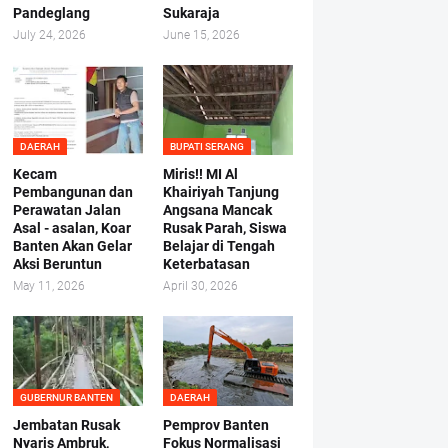
Pandeglang
Sukaraja
July 24, 2026
June 15, 2026
DAERAH
BUPATI SERANG
Kecam
Miris!! MI Al
Pembangunan dan
Khairiyah Tanjung
Perawatan Jalan
Angsana Mancak
Asal - asalan, Koar
Rusak Parah, Siswa
Banten Akan Gelar
Belajar di Tengah
Aksi Beruntun
Keterbatasan
May 11, 2026
April 30, 2026
GUBERNUR BANTEN
DAERAH
Jembatan Rusak
Pemprov Banten
Nyaris Ambruk,
Fokus Normalisasi