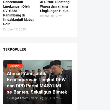
Pencemaran
ALPINDO Didatangi
Lingkungan Oleh
Warga dan aliansi
CV. GSM
Lingkungan Hidup
Panimbang di
October 01, 2025
tindaklanjuti Mabes
Polri
October 15, 2025
TERPOPULER
NASIONAL
Ahmad Yani Lantik
Kepengurusan Tingkat DPW
dan DPD Partai MASYUMI
se-Banten, Sekaligus Bimtek
by
Jagat Antero
-
Senin, Agustus 03, 2026