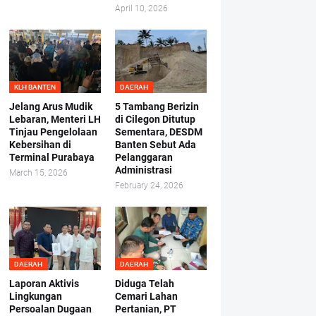
April 10, 2026
KLH BANTEN
DAERAH
Jelang Arus Mudik
5 Tambang Berizin
Lebaran, Menteri LH
di Cilegon Ditutup
Tinjau Pengelolaan
Sementara, DESDM
Kebersihan di
Banten Sebut Ada
Terminal Purabaya
Pelanggaran
Administrasi
March 15, 2026
February 24, 2026
DAERAH
DAERAH
Laporan Aktivis
Diduga Telah
Lingkungan
Cemari Lahan
Persoalan Dugaan
Pertanian, PT