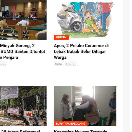
HUKUM
 Minyak Goreng, 2
Apes, 2 Pelaku Curanmor di
r BUMD Banten Dituntut
Lebak Babak Belur Dihajar
n Penjara
Warga
2026
June 10, 2026
BUPATI PANDEGLANG