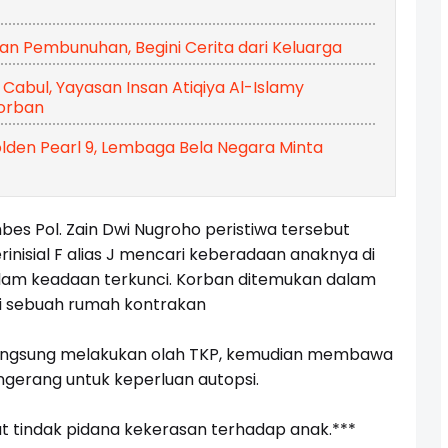
ban Pembunuhan, Begini Cerita dari Keluarga
abul, Yayasan Insan Atiqiya Al-Islamy
orban
den Pearl 9, Lembaga Bela Negara Minta
s Pol. Zain Dwi Nugroho peristiwa tersebut
rinisial F alias J mencari keberadaan anaknya di
alam keadaan terkunci. Korban ditemukan dalam
i sebuah rumah kontrakan
n langsung melakukan olah TKP, kemudian membawa
gerang untuk keperluan autopsi.
t tindak pidana kekerasan terhadap anak.***