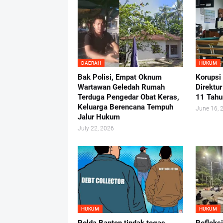
DAERAH
HUKUM
Bak Polisi, Empat Oknum
Korupsi
Wartawan Geledah Rumah
Direktu
Terduga Pengedar Obat Keras,
11 Tahu
Keluarga Berencana Tempuh
June 16, 
Jalur Hukum
July 22, 2026
HUKUM
HUKUM