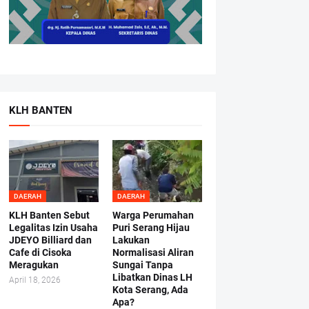
KLH BANTEN
DAERAH
DAERAH
KLH Banten Sebut
Warga Perumahan
Legalitas Izin Usaha
Puri Serang Hijau
JDEYO Billiard dan
Lakukan
Cafe di Cisoka
Normalisasi Aliran
Meragukan
Sungai Tanpa
Libatkan Dinas LH
April 18, 2026
Kota Serang, Ada
Apa?