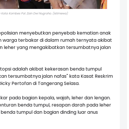
Kota Kombes Pol. Zain Dwi Nugroho. (Istimewa)
epolisian menyebutkan penyebab kematian anak
 warga terbakar di dalam rumah ternyata akibat
n leher yang mengakibatkan tersumbatnya jalan
utopsi adalah akibat kekerasan benda tumpul
an tersumbatnya jalan nafas" kata Kasat Reskrim
icky Pertofan di Tangerang Selasa.
kar pada bagian kepala, wajah, leher dan lengan.
 benturan benda tumpul, resapan darah pada leher
benda tumpul dan bagian dinding luar anus