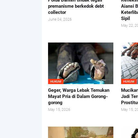
Polda Banten tindak tegas
Refleks
premanisme berkedok debt
Aiansi 
collector
Keterlib
Sipil
June 04, 2026
May 22, 2
HUKUM
HUKUM
Geger, Warga Lebak Temukan
Mucikar
Mayat Pria di Dalam Gorong-
Jadi Te
gorong
Prostit
May 15, 2026
May 15, 2