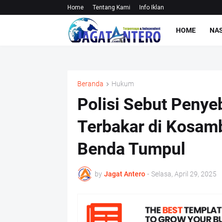
Home
Tentang Kami
Info Iklan
HOME
NA
Beranda
Hukum
Polisi Sebut Peny
Terbakar di Kosamb
Benda Tumpul
by
Jagat Antero
-
Selasa, April 29, 2025