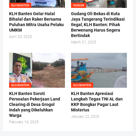
KLH BANTEN
HUKUM
KLH Banten Gelar Halal
Gudang Oli Bekas di Kuta
Bihalal dan Raker Bersama
Jaya Tangerang Terindikasi
Puluhan Mitra Usaha Pelaku
Ilegal, KLH Banten: Pihak
UMKM
Berwenang Harus Segera
Bertindak
April 20, 2025
March 21, 2025
KLH BANTEN
KLH BANTEN
KLH Banten Soroti
KLH Banten Apresiasi
Persoalan Pekerjaan Land
Langkah Tegas TNI AL dan
Clearing di Desa Grogol
KKP Bongkar Pagar Laut
Indah yang Dikeluhkan
Misterius
Warga
January 22, 2025
February 16, 2025