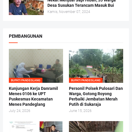
Nekat Menjual Sapi Hibah, JJ Warga
Desa Susukan Terancam Masuk Bui
Kamis, November 07, 2024
PEMBANGUNAN
BUPATI PANDEGLANG
BUPATI PANDEGLANG
Kunjungan Kerja Danramil
Personil Polsek Pulosari Dan
Menes 0106 ke UPT
Warga, Gotong Royong
Puskesmas Kecamatan
Perbaiki Jembatan Merah
Menes Pandeglang
Putih di Sukaraja
July 24, 2026
June 15, 2026