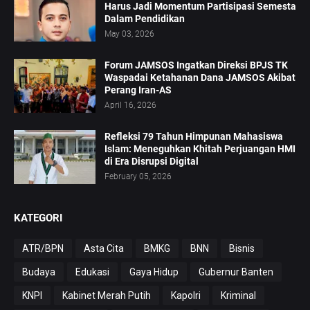
Harus Jadi Momentum Partisipasi Semesta
Dalam Pendidikan
May 03, 2026
Forum JAMSOS Ingatkan Direksi BPJS TK
Waspadai Ketahanan Dana JAMSOS Akibat
Perang Iran-AS
April 16, 2026
Refleksi 79 Tahun Himpunan Mahasiswa
Islam: Meneguhkan Khitah Perjuangan HMI
di Era Disrupsi Digital
February 05, 2026
KATEGORI
ATR/BPN
Asta Cita
BMKG
BNN
Bisnis
Budaya
Edukasi
Gaya Hidup
Gubernur Banten
KNPI
Kabinet Merah Putih
Kapolri
Kriminal