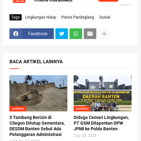
Tags
Lingkungan Hidup
Polres Pandeglang
Sosial
Facebook
BACA ARTIKEL LAINNYA
DAERAH
DAERAH
5 Tambang Berizin di
Diduga Cemari Lingkungan,
Cilegon Ditutup Sementara,
PT GSM Dilaporkan DPW
DESDM Banten Sebut Ada
JPMI ke Polda Banten
Pelanggaran Administrasi
July 29, 2025