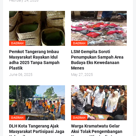
February 24, 2026
DAERAH
DAERAH
Pemkot Tangerang Imbau
LSM Gempita Soroti
Masyarakat Rayakan Idul
Penumpukan Sampah Area
adha 2025 Tanpa Sampah
Budaya Eks Kewedanaan
Plastik
Menes
June 06, 2025
May 27, 2025
DAERAH
DAERAH
DLH Kota Tangerang Ajak
Warga Kramatwatu Gelar
Masyarakat Partisipasi Jaga
Aksi Tolak Pengembangan