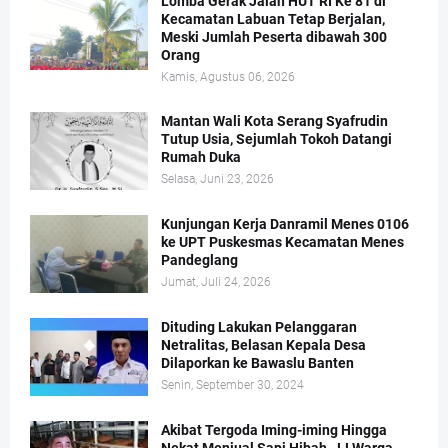
Lomba Gerak Jalan HUT RI Ke 81 di
Kecamatan Labuan Tetap Berjalan,
Meski Jumlah Peserta dibawah 300
Orang
Kamis, Agustus 06, 2026
Mantan Wali Kota Serang Syafrudin
Tutup Usia, Sejumlah Tokoh Datangi
Rumah Duka
Selasa, Juni 23, 2026
Kunjungan Kerja Danramil Menes 0106
ke UPT Puskesmas Kecamatan Menes
Pandeglang
Jumat, Juli 24, 2026
Dituding Lakukan Pelanggaran
Netralitas, Belasan Kepala Desa
Dilaporkan ke Bawaslu Banten
Senin, September 30, 2024
Akibat Tergoda Iming-iming Hingga