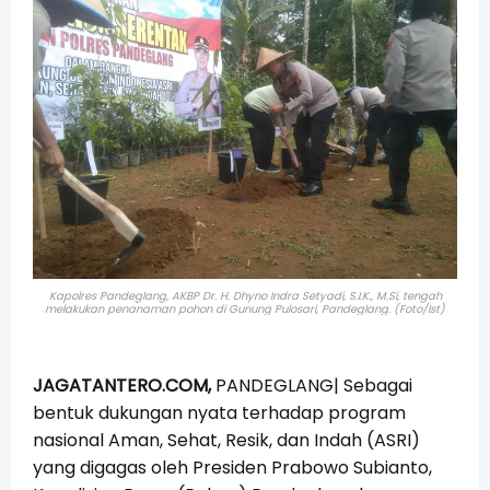
Kapolres Pandeglang, AKBP Dr. H. Dhyno Indra Setyadi, S.I.K., M.Si, tengah
melakukan penanaman pohon di Gunung Pulosari, Pandeglang. (Foto/Ist)
JAGATANTERO.COM,
PANDEGLANG| Sebagai
bentuk dukungan nyata terhadap program
nasional Aman, Sehat, Resik, dan Indah (ASRI)
yang digagas oleh Presiden Prabowo Subianto,