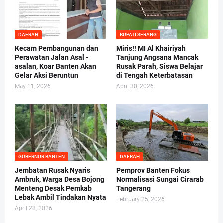
DAERAH
BUPATI SERANG
Kecam Pembangunan dan
Miris!! MI Al Khairiyah
Perawatan Jalan Asal -
Tanjung Angsana Mancak
asalan, Koar Banten Akan
Rusak Parah, Siswa Belajar
Gelar Aksi Beruntun
di Tengah Keterbatasan
May 11, 2026
April 30, 2026
GUBERNUR BANTEN
DAERAH
Jembatan Rusak Nyaris
Pemprov Banten Fokus
Ambruk, Warga Desa Bojong
Normalisasi Sungai Cirarab
Menteng Desak Pemkab
Tangerang
Lebak Ambil Tindakan Nyata
February 25, 2026
April 28, 2026