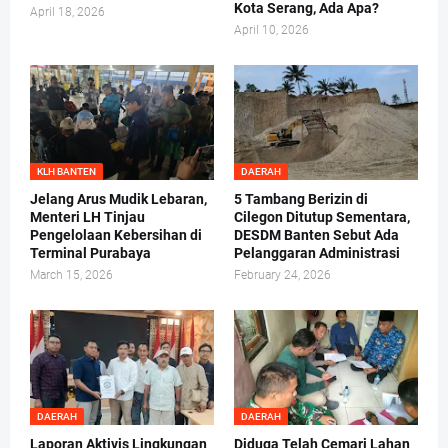
Kota Serang, Ada Apa?
April 18, 2026
April 10, 2026
KLH BANTEN
DAERAH
Jelang Arus Mudik Lebaran,
5 Tambang Berizin di
Menteri LH Tinjau
Cilegon Ditutup Sementara,
Pengelolaan Kebersihan di
DESDM Banten Sebut Ada
Terminal Purabaya
Pelanggaran Administrasi
March 15, 2026
February 24, 2026
DAERAH
DAERAH
Laporan Aktivis Lingkungan
Diduga Telah Cemari Lahan