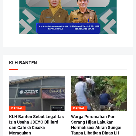
KLH BANTEN
DAERAH
DAERAH
KLH Banten Sebut Legalitas
Warga Perumahan Puri
Izin Usaha JDEYO Billiard
Serang Hijau Lakukan
dan Cafe di Cisoka
Normalisasi Aliran Sungai
Meragukan
Tanpa Libatkan Dinas LH