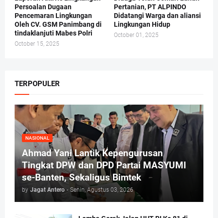
Persoalan Dugaan
Pertanian, PT ALPINDO
Pencemaran Lingkungan
Didatangi Warga dan aliansi
Oleh CV. GSM Panimbang di
Lingkungan Hidup
tindaklanjuti Mabes Polri
October 01, 2025
October 15, 2025
TERPOPULER
NASIONAL
Ahmad Yani Lantik Kepengurusan
Tingkat DPW dan DPD Partai MASYUMI
se-Banten, Sekaligus Bimtek
by
Jagat Antero
-
Senin, Agustus 03, 2026