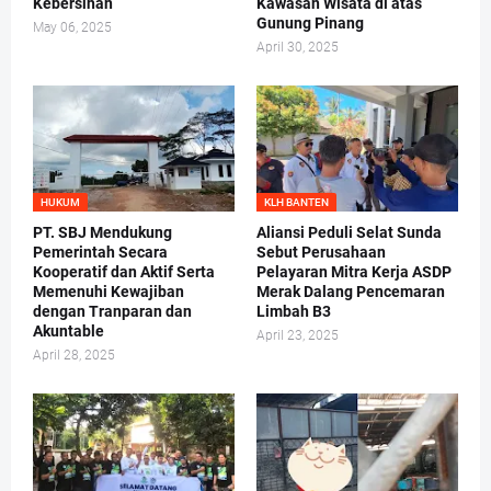
Kebersihan
Kawasan Wisata di atas
Gunung Pinang
May 06, 2025
April 30, 2025
HUKUM
KLH BANTEN
PT. SBJ Mendukung
Aliansi Peduli Selat Sunda
Pemerintah Secara
Sebut Perusahaan
Kooperatif dan Aktif Serta
Pelayaran Mitra Kerja ASDP
Memenuhi Kewajiban
Merak Dalang Pencemaran
dengan Tranparan dan
Limbah B3
Akuntable
April 23, 2025
April 28, 2025